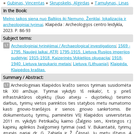
Gubinas, Vincentas
Skrupskelis, Algirdas
Tamulynas, Linas
In the Book:
Melno taikos siena nuo Baltijos iki Nemuno. Ženklai, lokalizacija ir
. Klaipėda : Archeologijos centro leidykla,
archeologiniai tyrimai
2023. P. 86-93
Subject terms:
;
LT
Archeologiniai tyrinėjimai / Archaeological investigations
1569 -
;
1795. Naujieji laikai. ATR
1795-1915. Lietuva Rusijos imperijos
;
;
sudėtyje
1915-1918. Kaizerinės Vokietijos okupacija
1918-
;
;
1940. Lietuva tarpukario metais
Lietuva (Lithuania)
Klaipėda.
Klaipėdos kraštas.
Summary / Abstract:
Archeologiniais Klaipėdos krašto sienos tyrimais susidomėta
LT
tik XXI amžiuje. Tyrimai vykdyti ‘iš reikalo’, t. y. prieš
infrastruktūros objektų (šiuo atveju – dujotiekių) tiesimo
darbus, tyrimų vietos parinktos ties statybos metu numatomo
kasti griovio-tranšėjos ir sienos griovio sankirtomis. Be
dokumentuotų tyrimų, paminėtini VšĮ Klaipėdos universitetas
2011 m. vykdyti Petrikaičių kaimo (Žalgirio sen., Kretingos r.)
kapinių aplinkos žvalgomieji tyrimai (vad. V. Bukantaitė, tyrimų
grupės nariai dr. G. Zabiela ir Ž. Čėsna). Jų metu ištyrus 4