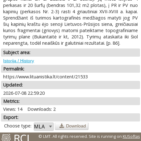
perkasas ir 20 šurfų (bendras 101,32 m2 plotas), į PR ir PV nuo
kapinių (perkasos Nr. 2-3) rasti 4 griautiniai XVII-XVIII a. kapai.
Sprendžiant iš turimos kartografinės medžiagos matyti jog PV
šių kapinių kraštu ėjo senoji Lietuvos-Prūsijos siena, greičiausiai
kurios fragmentai (griovys) matomi pateiktame topografiniame
tyrimų plane (Bukantaitė ir kt, 2012). Tyrimų ataskaita iki šiol
neparengta, todėl neaiškūs ir galutiniai rezultatai. [p. 86].
Subject area:
Istorija / History
Permalink:
https://www.lituanistika.lt/content/21533
Updated:
2026-07-08 22:59:20
Metrics:
Views: 14
Downloads: 2
Export:
Choose type:
Download
© LMT. All rights reserved.
Site is running on
KUSoftas