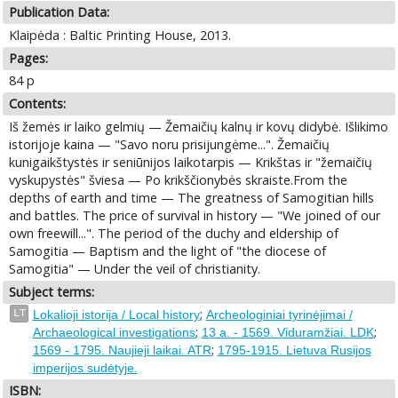
Publication Data:
Klaipėda : Baltic Printing House, 2013.
Pages:
84 p
Contents:
Iš žemės ir laiko gelmių — Žemaičių kalnų ir kovų didybė. Išlikimo
istorijoje kaina — "Savo noru prisijungėme...". Žemaičių
kunigaikštystės ir seniūnijos laikotarpis — Krikštas ir "žemaičių
vyskupystės" šviesa — Po krikščionybės skraiste.From the
depths of earth and time — The greatness of Samogitian hills
and battles. The price of survival in history — "We joined of our
own freewill...". The period of the duchy and eldership of
Samogitia — Baptism and the light of "the diocese of
Samogitia" — Under the veil of christianity.
Subject terms:
;
LT
Lokalioji istorija / Local history
Archeologiniai tyrinėjimai /
;
;
Archaeological investigations
13 a. - 1569. Viduramžiai. LDK
;
1569 - 1795. Naujieji laikai. ATR
1795-1915. Lietuva Rusijos
imperijos sudėtyje.
ISBN: