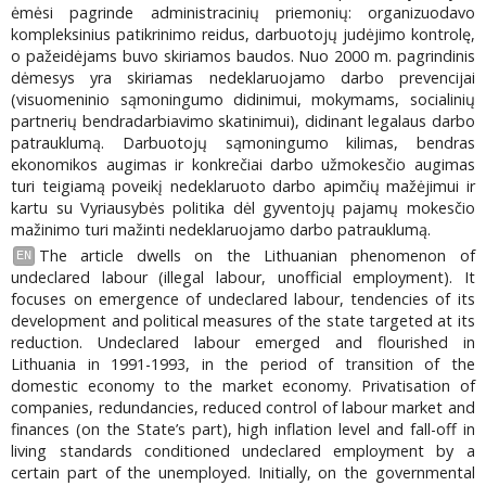
ėmėsi pagrinde administracinių priemonių: organizuodavo
kompleksinius patikrinimo reidus, darbuotojų judėjimo kontrolę,
o pažeidėjams buvo skiriamos baudos. Nuo 2000 m. pagrindinis
dėmesys yra skiriamas nedeklaruojamo darbo prevencijai
(visuomeninio sąmoningumo didinimui, mokymams, socialinių
partnerių bendradarbiavimo skatinimui), didinant legalaus darbo
patrauklumą. Darbuotojų sąmoningumo kilimas, bendras
ekonomikos augimas ir konkrečiai darbo užmokesčio augimas
turi teigiamą poveikį nedeklaruoto darbo apimčių mažėjimui ir
kartu su Vyriausybės politika dėl gyventojų pajamų mokesčio
mažinimo turi mažinti nedeklaruojamo darbo patrauklumą.
The article dwells on the Lithuanian phenomenon of
EN
undeclared labour (illegal labour, unofficial employment). It
focuses on emergence of undeclared labour, tendencies of its
development and political measures of the state targeted at its
reduction. Undeclared labour emerged and flourished in
Lithuania in 1991-1993, in the period of transition of the
domestic economy to the market economy. Privatisation of
companies, redundancies, reduced control of labour market and
finances (on the State’s part), high inflation level and fall-off in
living standards conditioned undeclared employment by a
certain part of the unemployed. Initially, on the governmental