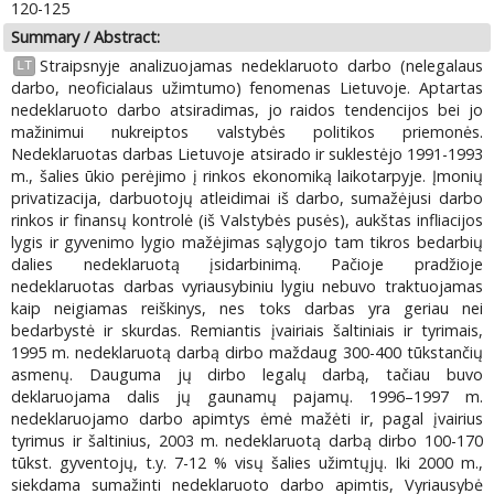
120-125
Summary / Abstract:
Straipsnyje analizuojamas nedeklaruoto darbo (nelegalaus
LT
darbo, neoficialaus užimtumo) fenomenas Lietuvoje. Aptartas
nedeklaruoto darbo atsiradimas, jo raidos tendencijos bei jo
mažinimui nukreiptos valstybės politikos priemonės.
Nedeklaruotas darbas Lietuvoje atsirado ir suklestėjo 1991-1993
m., šalies ūkio perėjimo į rinkos ekonomiką laikotarpyje. Įmonių
privatizacija, darbuotojų atleidimai iš darbo, sumažėjusi darbo
rinkos ir finansų kontrolė (iš Valstybės pusės), aukštas infliacijos
lygis ir gyvenimo lygio mažėjimas sąlygojo tam tikros bedarbių
dalies nedeklaruotą įsidarbinimą. Pačioje pradžioje
nedeklaruotas darbas vyriausybiniu lygiu nebuvo traktuojamas
kaip neigiamas reiškinys, nes toks darbas yra geriau nei
bedarbystė ir skurdas. Remiantis įvairiais šaltiniais ir tyrimais,
1995 m. nedeklaruotą darbą dirbo maždaug 300-400 tūkstančių
asmenų. Dauguma jų dirbo legalų darbą, tačiau buvo
deklaruojama dalis jų gaunamų pajamų. 1996–1997 m.
nedeklaruojamo darbo apimtys ėmė mažėti ir, pagal įvairius
tyrimus ir šaltinius, 2003 m. nedeklaruotą darbą dirbo 100-170
tūkst. gyventojų, t.y. 7-12 % visų šalies užimtųjų. Iki 2000 m.,
siekdama sumažinti nedeklaruoto darbo apimtis, Vyriausybė