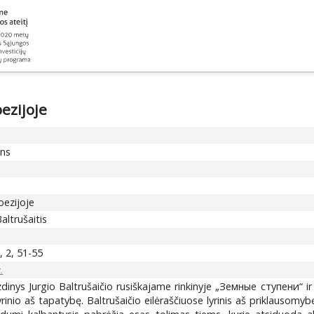
oezijoje
ons
oezijoje
altrušaitis
 2, 51-55
.
dinys Jurgio Baltrušaičio rusiškajame rinkinyje „Земные ступени“ ir 
yrinio aš tapatybę. Baltrušaičio eilėraščiuose lyrinis aš priklausomy