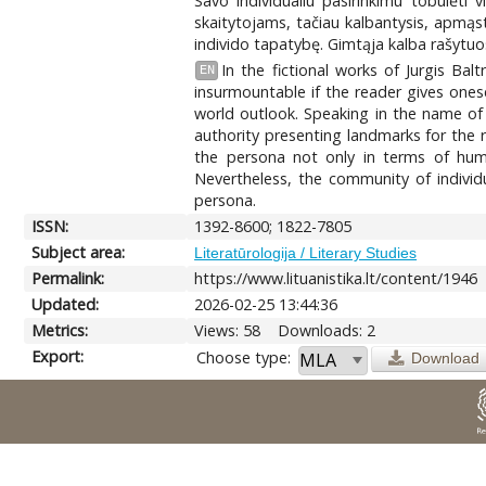
Savo individualiu pasirinkimu tobulėti 
skaitytojams, tačiau kalbantysis, apmąst
individo tapatybę. Gimtąja kalba rašytuose 
In the fictional works of Jurgis Bal
EN
insurmountable if the reader gives ones
world outlook. Speaking in the name of
authority presenting landmarks for the r
the persona not only in terms of huma
Nevertheless, the community of individu
persona.
ISSN:
1392-8600; 1822-7805
Subject area:
Literatūrologija / Literary Studies
Permalink:
https://www.lituanistika.lt/content/1946
Updated:
2026-02-25 13:44:36
Metrics:
Views: 58
Downloads: 2
Export:
Choose type:
Download