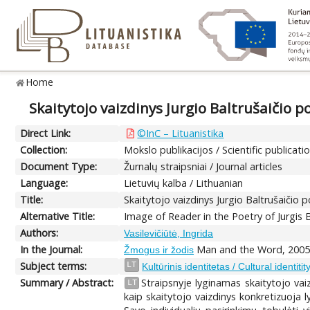
Home
Skaitytojo vaizdinys Jurgio Baltrušaičio p
Direct Link:
©InC – Lituanistika
Collection:
Mokslo publikacijos / Scientific publicati
Document Type:
Žurnalų straipsniai / Journal articles
Language:
Lietuvių kalba / Lithuanian
Title:
Skaitytojo vaizdinys Jurgio Baltrušaičio p
Alternative Title:
Image of Reader in the Poetry of Jurgis B
Authors:
Vasilevičiūtė, Ingrida
In the Journal:
Man and the Word, 2005,
Žmogus ir žodis
Subject terms:
LT
Kultūrinis identitetas / Cultural identitity
Summary / Abstract:
Straipsnyje lyginamas skaitytojo vaiz
LT
kaip skaitytojo vaizdinys konkretizuoja l