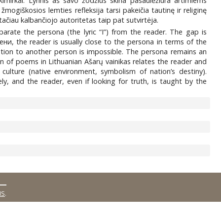
imirkai. Lyrinis aš savo žodžius skiria pasaulėžiūra artimiems
ogiškosios lemties refleksija tarsi pakeičia tautinę ir religinę
 tačiau kalbančiojo autoritetas taip pat sutvirtėja.
eparate the persona (the lyric “I”) from the reader. The gap is
ни, the reader is usually close to the persona in terms of the
ation to another person is impossible. The persona remains an
ion of poems in Lithuanian Ašarų vainikas relates the reader and
ulture (native environment, symbolism of nation’s destiny).
y, and the reader, even if looking for truth, is taught by the
MS
.