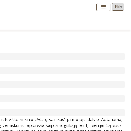
lietuviško rinkinio „Ašarų vainikas“ pirmojoje dalyje. Aptariama,
bę žemiškumui apibrėžia kaip žmogiškąją lemtį, vienijančią visus.