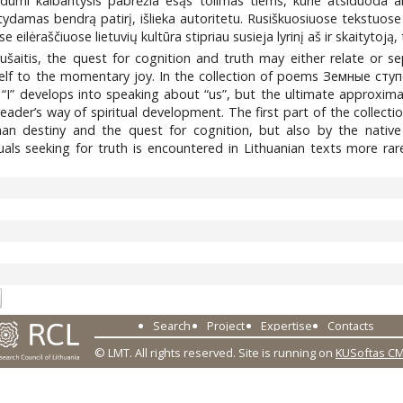
vidumi kalbantysis pabrėžia esąs tolimas tiems, kurie atsiduoda ak
ydamas bendrą patirį, išlieka autoritetu. Rusiškuosiuose tekstuose žm
eilėraščiuose lietuvių kultūra stipriau susieja lyrinį aš ir skaitytoją,
trušaitis, the quest for cognition and truth may either relate or s
elf to the momentary joy. In the collection of poems Земные ступе
 “I” develops into speaking about “us”, but the ultimate approxim
eader’s way of spiritual development. The first part of the collect
n destiny and the quest for cognition, but also by the native c
als seeking for truth is encountered in Lithuanian texts more rarel
Search
Project
Expertise
Contacts
© LMT. All rights reserved.
Site is running on
KUSoftas C