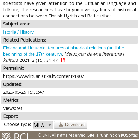
scientists have given attention to the Lithuanian language and
folklore, the researchers have begun investigations of historical
connections between Finnish-Ugrish and Baltic tribes.
Subject area:
Istorija / History
Related Publications:
Finland and Lithuania: features of historical relations (until the
.
Meluzyna: dawna literatura i
beginning of the 17th century)
kultura
2021, 2 (15), 31-47.
Permalink:
https://www.lituanistika.lt/content/1902
Updated:
2026-05-25 15:39:47
Metrics:
Views: 93
Export:
Choose type:
Download
© LMT. All rights reserved.
Site is running on
KUSoftas