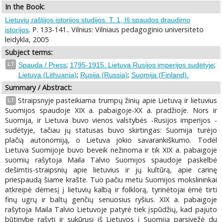
In the Book:
Lietuvių raštijos istorijos studijos. T. 1, Iš spaudos draudimo
. P. 133-141.. Vilnius: Vilniaus pedagoginio universiteto
istorijos
leidykla, 2005
Subject terms:
;
;
LT
Spauda / Press
1795-1915. Lietuva Rusijos imperijos sudėtyje
;
;
Lietuva (Lithuania)
Rusija (Russia)
Suomija (Finland).
Summary / Abstract:
Straipsnyje pasteikiama trumpų žinių apie Lietuvą ir lietuvius
LT
Suomijos spaudoje XIX a. pabaigoje-XX a. pradžioje. Nors ir
Suomija, ir Lietuva buvo vienos valstybės -Rusijos imperijos -
sudėtyje, tačiau jų statusas buvo skirtingas: Suomija turėjo
plačią autonomiją, o Lietuva jokio savarankiškumo. Todėl
Lietuva Suomijoje buvo beveik nežinoma ir tik XIX a. pabaigoje
suomių rašytoja Maila Talvio Suomijos spaudoje paskelbė
dešimtis-straipsnių apie lietuvius ir jų kultūrą, apie carinę
priespaudą šiame krašte. Tuo pačiu metu Suomijos mokslininkai
atkreipė dėmesį į lietuvių kalbą ir folklorą, tyrinėtojai ėmė tirti
finų ugrų ir baltų genčių senuosius ryšius. XIX a. pabaigoje
rašytoja Maila Talvio Lietuvoje patyrė tiek įspūdžių, kad pajuto
būtinybę rašyti ir sukūrusi iš Lietuvos į Suomiją parsivežė du