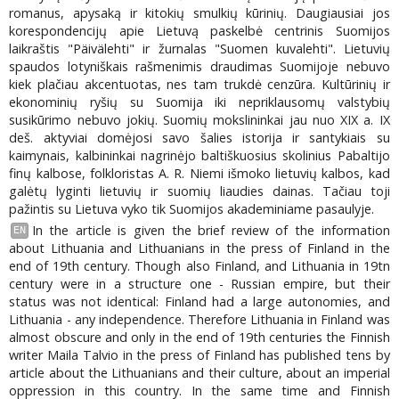
romanus, apysaką ir kitokių smulkių kūrinių. Daugiausiai jos
korespondencijų apie Lietuvą paskelbė centrinis Suomijos
laikraštis "Päivälehti" ir žurnalas "Suomen kuvalehti". Lietuvių
spaudos lotyniškais rašmenimis draudimas Suomijoje nebuvo
kiek plačiau akcentuotas, nes tam trukdė cenzūra. Kultūrinių ir
ekonominių ryšių su Suomija iki nepriklausomų valstybių
susikūrimo nebuvo jokių. Suomių mokslininkai jau nuo XIX a. IX
deš. aktyviai domėjosi savo šalies istorija ir santykiais su
kaimynais, kalbininkai nagrinėjo baltiškuosius skolinius Pabaltijo
finų kalbose, folkloristas A. R. Niemi išmoko lietuvių kalbos, kad
galėtų lyginti lietuvių ir suomių liaudies dainas. Tačiau toji
pažintis su Lietuva vyko tik Suomijos akademiniame pasaulyje.
In the article is given the brief review of the information
EN
about Lithuania and Lithuanians in the press of Finland in the
end of 19th century. Though also Finland, and Lithuania in 19tn
century were in a structure one - Russian empire, but their
status was not identical: Finland had a large autonomies, and
Lithuania - any independence. Therefore Lithuania in Finland was
almost obscure and only in the end of 19th centuries the Finnish
writer Maila Talvio in the press of Finland has published tens by
article about the Lithuanians and their culture, about an imperial
oppression in this country. In the same time and Finnish