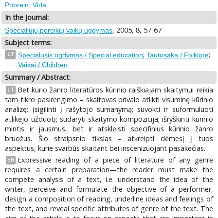
Pobrein, Vida
In the Journal:
, 2005, 8, 57-67
Specialiųjų poreikių vaikų ugdymas
Subject terms:
;
;
LT
Specialusis ugdymas / Special education
Tautosaka / Folklore
Vaikai / Children.
Summary / Abstract:
Bet kurio žanro literatūros kūrinio raiškiajam skaitymui reikia
LT
tam tikro pasirengimo – skaitovas privalo atlikti visuminę kūrinio
analizę: įsigilinti į rašytojo sumanymą; suvokti ir suformuluoti
atlikėjo užduotį; sudaryti skaitymo kompozicija; išryškinti kūrinio
mintis ir jausmus, bet ir atskleisti specifinius kūrinio žanro
bruožus. Šio straipsnio tikslas – atkreipti dėmesį į tuos
aspektus, kurie svarbūs skaitant bei inscenizuojant pasakėčias.
Expressive reading of a piece of literature of any genre
EN
requires a certain preparation—the reader must make the
compete analysis of a text, i.e. understand the idea of the
writer, perceive and formulate the objective of a performer,
design a composition of reading, underline ideas and feelings of
the text, and reveal specific attributes of genre of the text. The