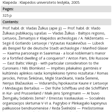
Klaipėda : Klaipėdos universiteto leidykla, 2005.
Pages:
325 p
Contents:
Prof. habil. dr. Vladas Žulkus (apie jį) — Prof. habil. dr. Vlado
Žulkaus publikacijų sąrašas — Vladas Žulkus - Baltijos regiono,
Lietuvos, Žemaitijos ir Klaipėdos archeologas / A. Nikžentaitis —
Segė iš Gotlando Lietuvoje / Vytautas Kazakevičius — Lübeck
als Beispiel für die deutsche Stadt-archäologie / Manfred Gläser
— Kaarma parsonage in Saaremaa - a local nobleman's manor
or a fortified dwelling of a conqueror? / Anton Pärn, Erki Russow
— East Baltic Vikings - with particular consideration to the
Curonians / Nils Blomkvist — Impilties piliakalnio gamtinės ir
kultūrinės aplinkos raida: kompleksinio tyrimo rezultatai / Romas
Jarockis, Petras Šinkūnas, Miglė Stančikaitė, Vaida Šeirienė,
Nerijus Blažauskas — Viduramžių hipokaustai Kaune ir Lietuvoje
/ Mindaugas Bertašius — Der frühe Schiffbau und die Schifffahrt
in Kur- und Prussenland / Maik-Jens Springmann — Ar buvo
Žiemgalių Sidabrės žemė? / Ernestas Vasiliauskas — Socialinės
organizacijos skirtumai V-VI a. Pagrybio ir Plinkaigalio kapinynus
palikusiose bendruomenėse / Reda Švelniūtė — Priešistoriniai