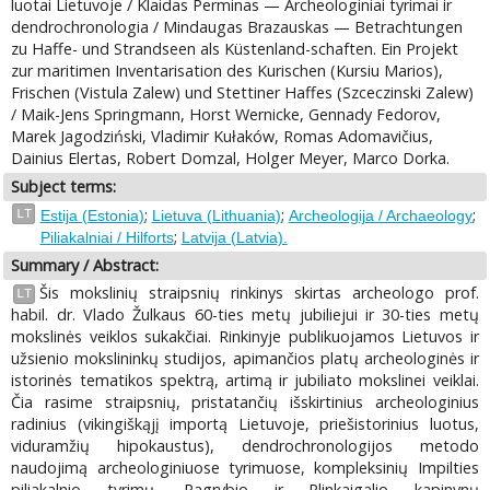
luotai Lietuvoje / Klaidas Perminas — Archeologiniai tyrimai ir
dendrochronologia / Mindaugas Brazauskas — Betrachtungen
zu Haffe- und Strandseen als Küstenland-schaften. Ein Projekt
zur maritimen Inventarisation des Kurischen (Kursiu Marios),
Frischen (Vistula Zalew) und Stettiner Haffes (Szceczinski Zalew)
/ Maik-Jens Springmann, Horst Wernicke, Gennady Fedorov,
Marek Jagodziński, Vladimir Kułaków, Romas Adomavičius,
Dainius Elertas, Robert Domzal, Holger Meyer, Marco Dorka.
Subject terms:
;
;
;
LT
Estija (Estonia)
Lietuva (Lithuania)
Archeologija / Archaeology
;
Piliakalniai / Hilforts
Latvija (Latvia).
Summary / Abstract:
Šis mokslinių straipsnių rinkinys skirtas archeologo prof.
LT
habil. dr. Vlado Žulkaus 60-ties metų jubiliejui ir 30-ties metų
mokslinės veiklos sukakčiai. Rinkinyje publikuojamos Lietuvos ir
užsienio mokslininkų studijos, apimančios platų archeologinės ir
istorinės tematikos spektrą, artimą ir jubiliato mokslinei veiklai.
Čia rasime straipsnių, pristatančių išskirtinius archeologinius
radinius (vikingiškąjį importą Lietuvoje, priešistorinius luotus,
viduramžių hipokaustus), dendrochronologijos metodo
naudojimą archeologiniuose tyrimuose, kompleksinių Impilties
piliakalnio tyrimų, Pagrybio ir Plinkaigalio kapinynų