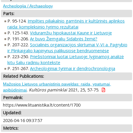
Archeologija / Archaeology
Parts:
P. 95-124.
Impilties piliakalnio gamtinės ir kultūrinės aplinkos
raida: kompleksinio tyrimo rezultatai
P. 125-143.
Viduramžių hipokaustai Kaune ir Lietuvoje
P. 191-206.
Ar buvo Žiemgalių Sidabrės žemė?
P. 207-222.
Socialinės organizacijos skirtumai V-VI a. Pagrybio
ir Plinkaigalio kapinynus palikusiose bendruomenėse
P. 223-250.
Priešistoriniai luotai Lietuvoje: lyginamoji analizė
kitų šalių radinių kontekste
P. 251-267.
Archeologiniai tyrimai ir dendrochronologija
Related Publications:
Mažosios Lietuvos urbanistinis paveldas: raida, ypatumai,
.
Kultūros paminklai
2021, 25, 57-75.
apibūdinimai
Permalink:
https://www.lituanistika.lt/content/1700
Updated:
2026-04-16 09:37:57
Metrics: