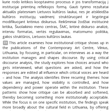
kurie rodo kritikos kooptavimo procesus ir jos transformaciją į
institucijai priimtiną refleksijos formą. Gauti tyrimo rezultatai
aktualūs platesniam Lietuvos kultūros laukui, nes jie atskleidžia
kultūros institucijų vaidmenį struktūruojant ir kryptingai
modifikuojant kritinius diskursus. Reikšminiai žodžiai: institucinė
kritika, Šiuolaikinio meno centras, ŠMC, kritinė diskurso analizė,
interviu formatas, vertės reguliavimas, matomumo politika,
galios struktūros, Lietuvos kultūros laukas.
This article examines how institutional critique shows up in
EN
the publications of the Contemporary Art Centre, Vilnius,
Lithuania, by focusing, in particular, on interviews as a way the
institution manages and shapes discourse. By using critical
discourse analysis, the study explores how choices around who
gets interviewed, what questions are asked, and how the
responses are edited all influence which critical voices are heard
– and how. The analysis identifies three recurring themes: how
values are managed, how visibility is controlled, and how
dependency and power operate within the institution. These
patterns show how critique can be absorbed and softened,
thereby becoming something more institutionally acceptable.
While the focus is on one specific institution, the findings speak
more broadly about the cultural field in Lithuania, by offering