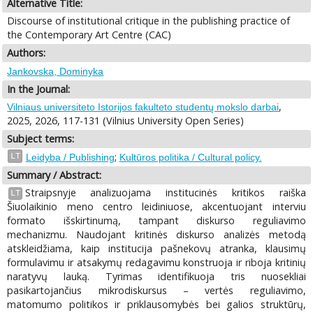
Alternative Title:
Discourse of institutional critique in the publishing practice of
the Contemporary Art Centre (CAC)
Authors:
Jankovska, Dominyka
In the Journal:
,
Vilniaus universiteto Istorijos fakulteto studentų mokslo darbai
2025, 2026, 117-131 (Vilnius University Open Series)
Subject terms:
;
LT
Leidyba / Publishing
Kultūros politika / Cultural policy.
Summary / Abstract:
Straipsnyje analizuojama institucinės kritikos raiška
LT
Šiuolaikinio meno centro leidiniuose, akcentuojant interviu
formato išskirtinumą, tampant diskurso reguliavimo
mechanizmu. Naudojant kritinės diskurso analizės metodą
atskleidžiama, kaip institucija pašnekovų atranka, klausimų
formulavimu ir atsakymų redagavimu konstruoja ir riboja kritinių
naratyvų lauką. Tyrimas identifikuoja tris nuosekliai
pasikartojančius mikrodiskursus – vertės reguliavimo,
matomumo politikos ir priklausomybės bei galios struktūrų,