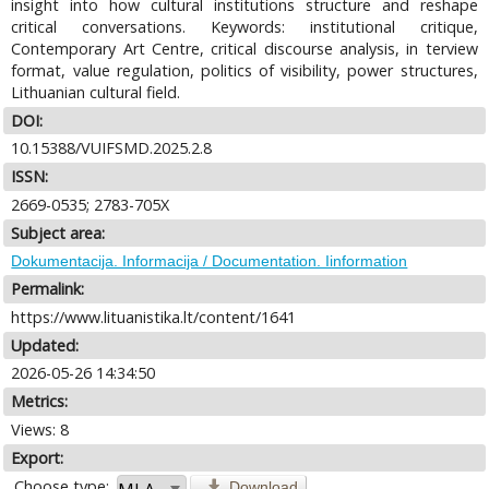
insight into how cultural institutions structure and reshape
critical conversations. Keywords: institutional critique,
Contemporary Art Centre, critical discourse analysis, in terview
format, value regulation, politics of visibility, power structures,
Lithuanian cultural field.
DOI:
10.15388/VUIFSMD.2025.2.8
ISSN:
2669-0535; 2783-705X
Subject area:
Dokumentacija. Informacija / Documentation. Iinformation
Permalink:
https://www.lituanistika.lt/content/1641
Updated:
2026-05-26 14:34:50
Metrics:
Views: 8
Export:
Choose type:
Download