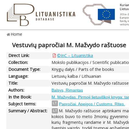
Home
Vestuvių papročiai M. Mažvydo raštuose
Direct Link:
©InC – Lituanistika
Collection:
Mokslo publikacijos / Scientific publicati
Document Type:
Knygų dalys / Parts of the books
Language:
Lietuvių kalba / Lithuanian
Title:
Vestuvių papročiai M. Mažvydo raštuose
Authors:
Balsys, Rimantas
In the Book:
M. Mažvydas. Pirmoji lietuviškoji knyga: t
Subject terms:
LT
Papročiai. Apeigos / Customs. Rites.
Summary / Abstract:
M. Mažvydo raštuose aptinkami materi
LT
kokios buvo to meto žmonių gyvenimo ir b
kurių fragmentų randame ir M. Mažvydo ra
šventės vaizdo, todėl trumpai apžvelgsime