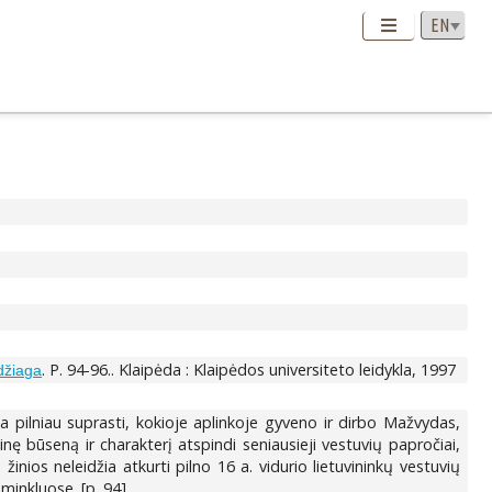
. P. 94-96.. Klaipėda : Klaipėdos universiteto leidykla, 1997
edžiaga
a pilniau suprasti, kokioje aplinkoje gyveno ir dirbo Mažvydas,
ę būseną ir charakterį atspindi seniausieji vestuvių papročiai,
nios neleidžia atkurti pilno 16 a. vidurio lietuvininkų vestuvių
minkluose. [p. 94].