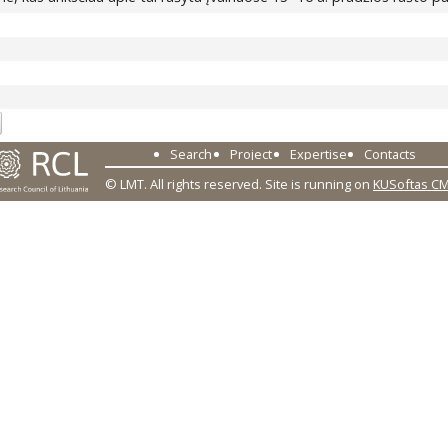
Search
Project
Expertise
Contacts
© LMT. All rights reserved.
Site is running on
KUSoftas C