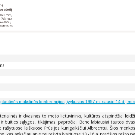
ons
arptautinės mokslinės konferencijos, įvykusios 1997 m. sausio 14 d., m
alinės ir dvasinės to meto lietuvininkų kultūros atspindžiai leidži
uities sąlygos, tikėjimas, papročiai. Bene labiausiai tautos dvasin
šytuose laiškuose Prūsijos kunigaikščiui Albrechtui. Šios menkos ži
, kas anksčiau apie tai rašyta įvairiuose 13 -16 a. pradžios rašto pa