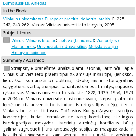
Bumblauskas, Alfredas
In the Book:
. P. 225-
Vilniaus universitetas Europoje: praeitis, dabartis, ateitis
242, 243-262.. Vilnius: Vilniaus universiteto leidykla, 2005
Subject terms:
;
;
LT
Vilnius. Vilniaus kraštas
Lietuva (Lithuania)
Vienuolijos /
;
;
Monasteries
Universitetai / Universities
Mokslo istorija /
History of science.
Summary / Abstract:
Straipsnyje-pranešime analizuojami istorinių atminčių apie
LT
Vilniaus universiteto praeitį tipai XX amžiuje ir šių tipų (lenkiško,
lietuviško, komunistinio) politinis, ideologinis ir istoriografinis
sąlygotumas arba, trumpiau tariant, istorinės atmintys, supusios
ryškiausias Vilniaus universiteto sukaktis 1828, 1929, 1954, 1979
ir 2004 m. Vilniaus universiteto istorinę įvairių tarpsnių atmintį
lėmė ne tik universiteto istorijos istoriografijos idėjų, bet ir
Vilniaus bei visos Lietuvos Didžiosios Kunigaikštystės istorijos
koncepcijos, kurias formulavo ne kartą konfliktavę skirtingos
istoriografijos mokyklos. Istorinių atminčių konfliktus būtų
galima sugrupuoti į tris tarpusavyje susijusius mazgus: kada ir
kas įkūrė universitetą; kaip vertinti jėzuitų indėlį ir apskritai