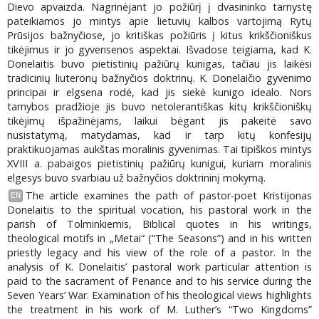
Dievo apvaizda. Nagrinėjant jo požiūrį į dvasininko tarnystę
pateikiamos jo mintys apie lietuvių kalbos vartojimą Rytų
Prūsijos bažnyčiose, jo kritiškas požiūris į kitus krikščioniškus
tikėjimus ir jo gyvensenos aspektai. Išvadose teigiama, kad K.
Donelaitis buvo pietistinių pažiūrų kunigas, tačiau jis laikėsi
tradicinių liuteronų bažnyčios doktrinų. K. Donelaičio gyvenimo
principai ir elgsena rodė, kad jis siekė kunigo idealo. Nors
tarnybos pradžioje jis buvo netolerantiškas kitų krikščioniškų
tikėjimų išpažinėjams, laikui bėgant jis pakeitė savo
nusistatymą, matydamas, kad ir tarp kitų konfesijų
praktikuojamas aukštas moralinis gyvenimas. Tai tipiškos mintys
XVIII a. pabaigos pietistinių pažiūrų kunigui, kuriam moralinis
elgesys buvo svarbiau už bažnyčios doktrininį mokymą.
The article examines the path of pastor-poet Kristijonas
EN
Donelaitis to the spiritual vocation, his pastoral work in the
parish of Tolminkiemis, Biblical quotes in his writings,
theological motifs in „Metai“ (“The Seasons”) and in his written
priestly legacy and his view of the role of a pastor. In the
analysis of K. Donelaitis’ pastoral work particular attention is
paid to the sacrament of Penance and to his service during the
Seven Years’ War. Examination of his theological views highlights
the treatment in his work of M. Luther’s “Two Kingdoms”