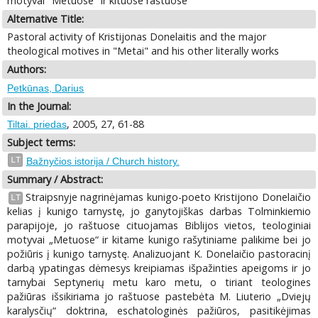
motyvai "Metuose" ir kituose raštuose
Alternative Title:
Pastoral activity of Kristijonas Donelaitis and the major
theological motives in "Metai" and his other literally works
Authors:
Petkūnas, Darius
In the Journal:
, 2005, 27, 61-88
Tiltai. priedas
Subject terms:
LT
Bažnyčios istorija / Church history.
Summary / Abstract:
Straipsnyje nagrinėjamas kunigo-poeto Kristijono Donelaičio
LT
kelias į kunigo tarnystę, jo ganytojiškas darbas Tolminkiemio
parapijoje, jo raštuose cituojamas Biblijos vietos, teologiniai
motyvai „Metuose“ ir kitame kunigo rašytiniame palikime bei jo
požiūris į kunigo tarnystę. Analizuojant K. Donelaičio pastoracinį
darbą ypatingas dėmesys kreipiamas išpažinties apeigoms ir jo
tarnybai Septynerių metu karo metu, o tiriant teologines
pažiūras išsikiriama jo raštuose pastebėta M. Liuterio „Dviejų
karalysčių“ doktrina, eschatologinės pažiūros, pasitikėjimas