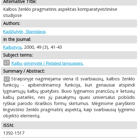
Alternative Title:
Kalbos ženklo pragmatinis aspektas komparatyvistinėse
studijose
Authors:
Kadžiulytė, Stanislava
In the Journal:
, 2000, 49 (3), 41-43
Kalbotyra
Subject terms:
LT
Kalbų giminystė / Related languages.
Summary / Abstract:
Straipsnyje nagrinėjama viena iš svarbiausių, kalbos ženklo
LT
funkcijų - apibendrinamoji funkcija, kuri geriausiai atspindi
lyginamųjų kalbų ypatybes. Buvo lyginamos prancūzų ir lietuvių
kalbų patarlės, nes jų pasakymų quasi universalus pobūdis
ryškiai parodo išraiškos formų skirtumus. Mėginome paryškinti
lingvistinio ženklo pragmatinį aspektą, kaip svarbiausią lyginimo
objekto elementą.
ISSN:
1392-1517