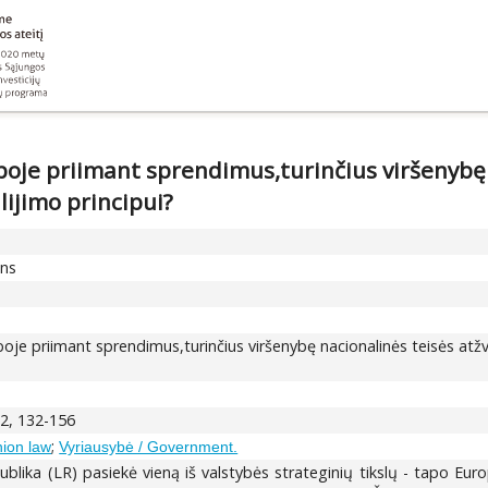
boje priimant sprendimus,turinčius viršenybę 
lijimo principui?
ons
oje priimant sprendimus,turinčius viršenybę nacionalinės teisės atžvi
 2, 132-156
;
nion law
Vyriausybė / Government.
lika (LR) pasiekė vieną iš valstybės strateginių tikslų - tapo Eur