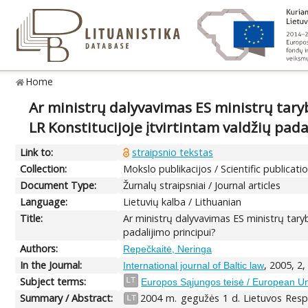
Home
Ar ministrų dalyvavimas ES ministrų tary
LR Konstitucijoje įtvirtintam valdžių pada
Link to:
straipsnio tekstas
Collection:
Mokslo publikacijos / Scientific publicati
Document Type:
Žurnalų straipsniai / Journal articles
Language:
Lietuvių kalba / Lithuanian
Title:
Ar ministrų dalyvavimas ES ministrų taryb
padalijimo principui?
Authors:
Repečkaitė, Neringa
In the Journal:
, 2005, 2,
International journal of Baltic law
Subject terms:
LT
Europos Sąjungos teisė / European U
Summary / Abstract:
2004 m. gegužės 1 d. Lietuvos Respub
LT