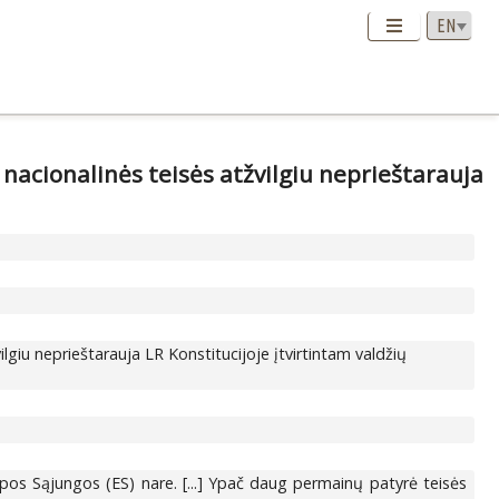
nacionalinės teisės atžvilgiu neprieštarauja
lgiu neprieštarauja LR Konstitucijoje įtvirtintam valdžių
opos Sąjungos (ES) nare. [...] Ypač daug permainų patyrė teisės