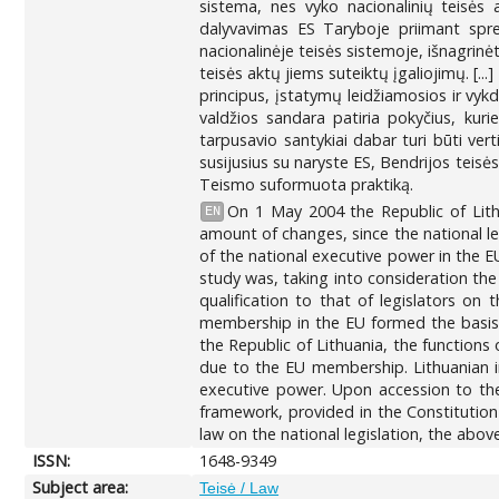
sistema, nes vyko nacionalinių teisės
dalyvavimas ES Taryboje priimant sprend
nacionalinėje teisės sistemoje, išnagrinėti
teisės aktų jiems suteiktų įgaliojimų. [..
principus, įstatymų leidžiamosios ir vykdo
valdžios sandara patiria pokyčius, kur
tarpusavio santykiai dabar turi būti vert
susijusius su naryste ES, Bendrijos teisė
Teismo suformuota praktiką.
On 1 May 2004 the Republic of Lithu
EN
amount of changes, since the national le
of the national executive power in the EU
study was, taking into consideration the 
qualification to that of legislators on 
membership in the EU formed the basis f
the Republic of Lithuania, the functions o
due to the EU membership. Lithuanian in
executive power. Upon accession to th
framework, provided in the Constitutio
law on the national legislation, the abov
ISSN:
1648-9349
Subject area:
Teisė / Law