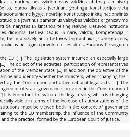
ktas - nacionalinės vykdomosios valdžios atstovų - ministrų
Be to, darbo tikslas - įvertinant ypatingą Konstitucijos vietą
šnacionaliniame lygyje, neviršija Konstitucijos ir kitų nacionalinės
nstitucijoje įtvirtinus pamatinius valstybės valdžios organizavimo
ti dėl narystės ES kintančią teisinę realybę. Lietuvos institucinė
ies didėjimą. Lietuvai tapus ES nare, valdžių kompetencija ir
e, bet ir atsižvelgiant į Lietuvos tarptautinius įsipareigojimus,
acionalinius tiesioginio poveikio teisės aktus, Europos Teisingumo
EU. [...] The legislation system incurred an especially large
] The object of the activities, participation of representatives
ation of the Member State. [...] In addition, the objective of the
 examine and identify whether the ministers, when “changing their
ed by the Constitution and other national legal acts. [...] The
angement of state governance, provided in the Constitution of
] It is important to evaluate the legal reality, which is changing
ally visible in terms of the increase of authorizations of the
stitutions must be viewed both in the context of governance
rtaining to the EU membership, the influence of the Community
ns and the practice, formed by the European Court of Justice.