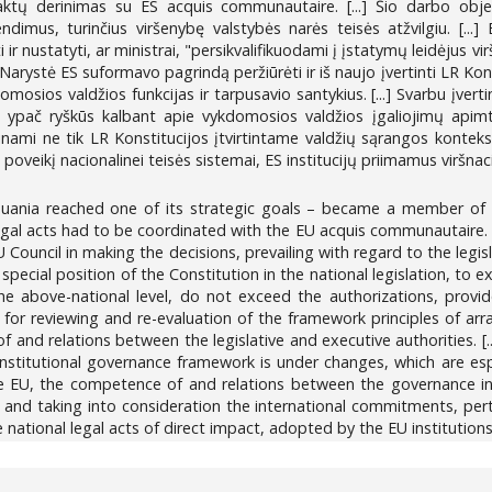
 aktų derinimas su ES acquis communautaire. [...] Šio darbo obje
imus, turinčius viršenybę valstybės narės teisės atžvilgiu. [...] 
 ir nustatyti, ar ministrai, "persikvalifikuodami į įstatymų leidėjus vir
.] Narystė ES suformavo pagrindą peržiūrėti ir iš naujo įvertinti LR Ko
mosios valdžios funkcijas ir tarpusavio santykius. [...] Svarbu įvertin
ie ypač ryškūs kalbant apie vykdomosios valdžios įgaliojimų apimt
inami ne tik LR Konstitucijos įtvirtintame valdžių sąrangos kontekst
s poveikį nacionalinei teisės sistemai, ES institucijų priimamus viršn
ania reached one of its strategic goals – became a member of the 
gal acts had to be coordinated with the EU acquis communautaire. [...
 Council in making the decisions, prevailing with regard to the legisl
special position of the Constitution in the national legislation, to
the above-national level, do not exceed the authorizations, provid
or reviewing and re-evaluation of the framework principles of arr
f and relations between the legislative and executive authorities. [...
stitutional governance framework is under changes, which are especi
e EU, the competence of and relations between the governance in
n and taking into consideration the international commitments, pe
e national legal acts of direct impact, adopted by the EU institutio