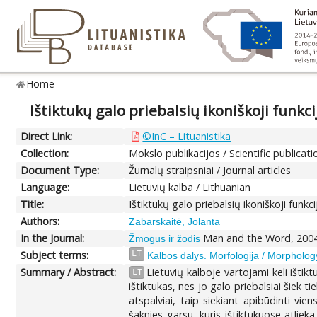
Home
Ištiktukų galo priebalsių ikoniškoji funkci
Direct Link:
©InC – Lituanistika
Collection:
Mokslo publikacijos / Scientific publicati
Document Type:
Žurnalų straipsniai / Journal articles
Language:
Lietuvių kalba / Lithuanian
Title:
Ištiktukų galo priebalsių ikoniškoji funkc
Authors:
Zabarskaitė, Jolanta
In the Journal:
Man and the Word, 2004,
Žmogus ir žodis
Subject terms:
LT
Kalbos dalys. Morfologija / Morpholog
Summary / Abstract:
Lietuvių kalboje vartojami keli ištikt
LT
ištiktukas, nes jo galo priebalsiai šiek ti
atspalviai, taip siekiant apibūdinti vi
šaknies garsu, kuris ištiktukuose atliek