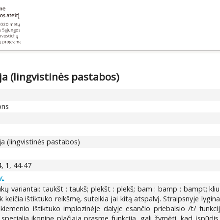
ja (lingvistinės pastabos)
ons
ija (lingvistinės pastabos)
 1, 44-47
y.
ukų variantai: taukšt : taukš; plekšt : plekš; bam : bamp : bampt; kli
ek keičia ištiktuko reikšmę, suteikia jai kitą atspalvį. Straipsnyje lygin
enskiemenio ištiktuko implozinėje dalyje esančio priebalsio /t/ funk
a specialią ikoninę plačiąja prasme funkciją, gali žymėti, kad įspūdi