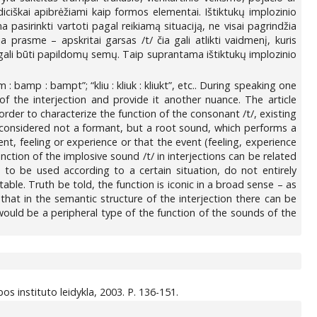
iciškai apibrėžiami kaip formos elementai. Ištiktukų implozinio
ma pasirinkti vartoti pagal reikiamą situaciją, ne visai pagrindžia
a prasme – apskritai garsas /t/ čia gali atlikti vaidmenį, kuris
 gali būti papildomų semų. Taip suprantama ištiktukų implozinio
 : bamp : bampt”; “kliu : kliuk : kliukt”, etc.. During speaking one
of the interjection and provide it another nuance. The article
rder to characterize the function of the consonant /t/, existing
be considered not a formant, but a root sound, which performs a
nt, feeling or experience or that the event (feeling, experience
tion of the implosive sound /t/ in interjections can be related
 to be used according to a certain situation, do not entirely
ble. Truth be told, the function is iconic in a broad sense – as
 that in the semantic structure of the interjection there can be
would be a peripheral type of the function of the sounds of the
bos instituto leidykla, 2003. P. 136-151.