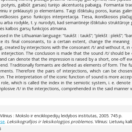
 potyris, galbūt garsas) turėjo akcentuotą pabaigą. Formantai trad
uriniu ir priklausyti jo elementams. Taigi ištiktukų poros, kurias gali
iškosios garso funkcijos interpretacija. Tiesa, ikoniškosios plačiąj
 arba rodykle, t. y. nurodyti, kad semantinėje ištiktuko struktūroje
inės kalbos garsų funkcijos atmaina.
used in the Lithuanian language: “taukšt : taukš”; “plekšt : plekš”; “bam
nce its final consonants, to a certain extent, change the meaning 
 created by interjections with the consonant /t/ and without it, in o
le interjection. The conclusion is made that the sound /t/ should 
 and can denote that the impression is raised by a short, one-off eve
d. Traditionally formants are defined as elements of form. The func
ments. Therefore the pairs of interjections, which can be chosen
n. The interpretation of the iconic function of sound is more accepta
ole, which is called the index in the semiotic system, i. e. denote
mplosive /t/ in the interjections, comprehended in the said manner 
 Vilnius : Mokslo ir enciklopedijų leidybos institutas, 2005. 745 p.
ose
.
Leksikografijos ir leksikologijos problemos.
Vilnius: Lietuvių kal
5