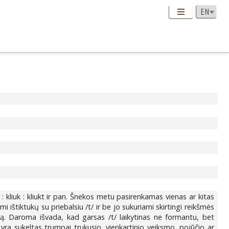
u : kliuk : kliukt ir pan. Šnekos metu pasirenkamas vienas ar kitas
ami ištiktukų su priebalsiu /t/ ir be jo sukuriami skirtingi reikšmės
ciją. Daroma išvada, kad garsas /t/ laikytinas ne formantu, bet
s yra sukeltas trumpai trukusio, vienkartinio veiksmo, pojūčio ar