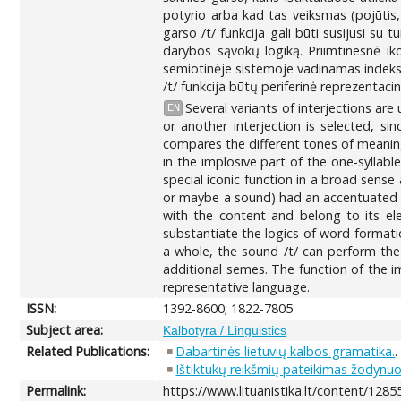
potyrio arba kad tas veiksmas (pojūtis,
garso /t/ funkcija gali būti susijusi su t
darybos sąvokų logiką. Priimtinesnė ikon
semiotinėje sistemoje vadinamas indeksu
/t/ funkcija būtų periferinė reprezentac
Several variants of interjections are 
EN
or another interjection is selected, si
compares the different tones of meaning,
in the implosive part of the one-syllab
special iconic function in a broad sense
or maybe a sound) had an accentuated en
with the content and belong to its ele
substantiate the logics of word-formatio
a whole, the sound /t/ can perform the r
additional semes. The function of the i
representative language.
ISSN:
1392-8600; 1822-7805
Subject area:
Kalbotyra / Linguistics
Related Publications:
Dabartinės lietuvių kalbos gramatika.
.
Ištiktukų reikšmių pateikimas žodynu
Permalink:
https://www.lituanistika.lt/content/1285