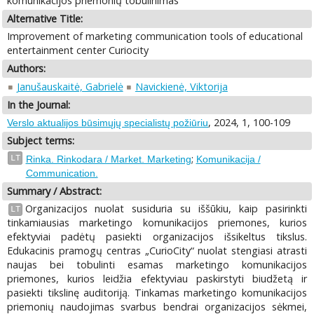
komunikacijos priemonių tobulinimas
Alternative Title:
Improvement of marketing communication tools of educational
entertainment center Curiocity
Authors:
Janušauskaitė, Gabrielė
Navickienė, Viktorija
In the Journal:
, 2024, 1, 100-109
Verslo aktualijos būsimųjų specialistų požiūriu
Subject terms:
;
LT
Rinka. Rinkodara / Market. Marketing
Komunikacija /
Communication.
Summary / Abstract:
Organizacijos nuolat susiduria su iššūkiu, kaip pasirinkti
LT
tinkamiausias marketingo komunikacijos priemones, kurios
efektyviai padėtų pasiekti organizacijos išsikeltus tikslus.
Edukacinis pramogų centras „CurioCity“ nuolat stengiasi atrasti
naujas bei tobulinti esamas marketingo komunikacijos
priemones, kurios leidžia efektyviau paskirstyti biudžetą ir
pasiekti tikslinę auditoriją. Tinkamas marketingo komunikacijos
priemonių naudojimas svarbus bendrai organizacijos sėkmei,