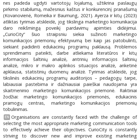
nes padeda ugdyti vartotojų lojalumą, užtikrina paslaugų
pirkimo stabilumą, mažesnius kaštus ir konkurencinį pranašumą
(Kovanovienė, Romeika ir Baumung, 2021). Ayerza ir kitų (2023)
atliktas tyrimas atskleidė, jog tikslinga marketingo komunikacija
daro reikšmingą poveikį pardavimų apimties didėjimui.
„CurioCity“ šiuo straipsniu siekia sužinoti marketingo
komunikacijos priemonių efektyvumą bei kaip jas patobulinti,
siekiant padidinti edukacinių programų paklausą. Problemos
sprendimams pateikti, darbe atliekama literatūros ir kitų
informacijos šaltinių analizė, antrinių informacijos šaltinių
analizė, mikro ir makro aplinkos situacijos analizė, anketinė
apklausa, statistinių duomenų analizė. Tyrimas atskleidė, jog
tikslinės edukacinių programų auditorijos – pedagogų tarpe,
labiausiai pastebima ir dažniausiai paieškai naudojama yra
skaitmeninio marketingo komunikacijos priemonė. Raktiniai
žodžiai: marketingo komunikacijos priemonės, edukacinis
pramogų centras, marketingo komunikacijos priemonių
tobulinimas.
Organisations are constantly faced with the challenge of
EN
selecting the most appropriate marketing communication tools
to effectively achieve their objectives. CurioCity is constantly
striving to discover new and improve existing marketing