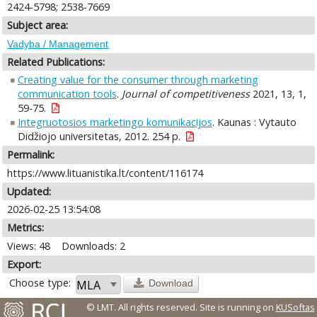
2424-5798; 2538-7669
Subject area:
Vadyba / Management
Related Publications:
Creating value for the consumer through marketing
communication tools
.
Journal of competitiveness
2021, 13, 1,
59-75.
Integruotosios marketingo komunikacijos
. Kaunas : Vytauto
Didžiojo universitetas, 2012. 254 p.
Permalink:
https://www.lituanistika.lt/content/116174
Updated:
2026-02-25 13:54:08
Metrics:
Views: 48
Downloads: 2
Export:
Choose type:
Download
© LMT. All rights reserved.
Site is running on
KUSoftas