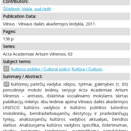
Contributors:
Ščiglienė, Vaida, sud (edt)
Publication Data:
Vilnius : Vilniaus dailės akademijos leidykla, 2011.
Pages:
156 p
Series:
Acta Academiae Artium Vilnensis; 63
Subject terms:
;
LT
Kultūros politika / Cultural policy
Kultūra / Culture.
Summary / Abstract:
Kultūrinių patirčių vadyba: idėjos, tyrimai, galimybės (t. 63)
LT
periodinėje mokslo leidinių serijoje Acta Academiae Artium
Vilnensis – antrasis, išskirtinai socialiniams mokslams skirtas
publikacijų rinkinys. Abu leidiniai apima Vilniaus dailės akademijos
UNESCO kultūros vadybos ir kultūros politikos katedros
mokslininkų, bendradarbiaujančių dėstytojų ir pradedančiųjų
tyrėjų, analizuojančių kultūros vadybos aktualijas, bendrus
darbus. Analizuojama kultūros vadybos specifika, išskirtinumas,
studijų programų tendencijos, pagrindžiama tarpdalykinių