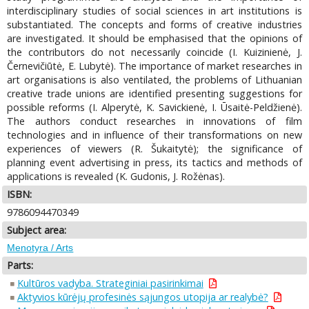
interdisciplinary studies of social sciences in art institutions is
substantiated. The concepts and forms of creative industries
are investigated. It should be emphasised that the opinions of
the contributors do not necessarily coincide (I. Kuizinienė, J.
Černevičiūtė, E. Lubytė). The importance of market researches in
art organisations is also ventilated, the problems of Lithuanian
creative trade unions are identified presenting suggestions for
possible reforms (I. Alperytė, K. Savickienė, I. Ūsaitė-Peldžienė).
The authors conduct researches in innovations of film
technologies and in influence of their transformations on new
experiences of viewers (R. Šukaitytė); the significance of
planning event advertising in press, its tactics and methods of
applications is revealed (K. Gudonis, J. Rožėnas).
ISBN:
9786094470349
Subject area:
Menotyra / Arts
Parts:
Kultūros vadyba. Strateginiai pasirinkimai
Aktyvios kūrėjų profesinės sąjungos utopija ar realybė?