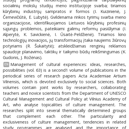
socialinių mokslų studijų meno institucijoje svarba; tiriamos
kūrybinių industrijų sampratos ir formos (I. Kuizinienė, J.
Černevičiūtė, E. Lubytė). Gvildenama rinkos tyrimų svarba meno
organizacijose, identifikuojamos Lietuvos kūrybinių profesinių
sąjungų problemos, pateikiami galimų reformų pasiūlymai (I.
Alperytė, K. Savickienė, I. Ūsaitė-Peldžienė). Tiriamos kino
technologijų inovacijos, jų transformacijų įtaka naujiems žiūrovų
potyriams (R. Šukaitytė); atskleidžiamas renginių reklamos
spaudoje planavimo, taktikų ir taikymo būdų reikšmingumas (K.
Gudonis, J. Rožėnas).
Management of cultural experiences: ideas, researches,
EN
possibilities (vol. 63) is a second1 volume of publications in the
periodical series of research papers Acta Academiae Artium
Vilnensis, which is devoted exclusively to social sciences. Both
volumes contain joint works by researchers, collaborating
teachers and novice scientists from the Department of UNESCO
Cultural Management and Cultural Policy at Vilnius Academy of
Art, who analyse topicalities of culture management. The
researches split into several thematically determined groups
that complement each other. The particularity and
exclusiveness of culture management, tendencies in related
study programmes are analysed and the importance of