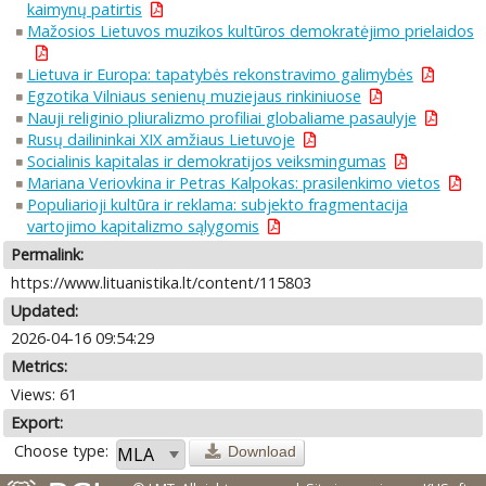
kaimynų patirtis
Mažosios Lietuvos muzikos kultūros demokratėjimo prielaidos
Lietuva ir Europa: tapatybės rekonstravimo galimybės
Egzotika Vilniaus senienų muziejaus rinkiniuose
Nauji religinio pliuralizmo profiliai globaliame pasaulyje
Rusų dailininkai XIX amžiaus Lietuvoje
Socialinis kapitalas ir demokratijos veiksmingumas
Mariana Veriovkina ir Petras Kalpokas: prasilenkimo vietos
Populiarioji kultūra ir reklama: subjekto fragmentacija
vartojimo kapitalizmo sąlygomis
Permalink:
https://www.lituanistika.lt/content/115803
Updated:
2026-04-16 09:54:29
Metrics:
Views: 61
Export:
Choose type:
Download