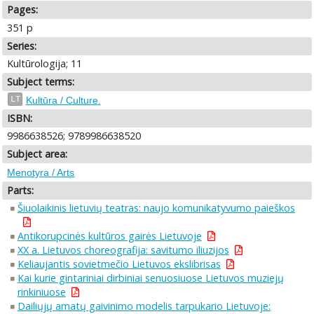
Pages:
351 p
Series:
Kultūrologija; 11
Subject terms:
LT
Kultūra / Culture.
ISBN:
9986638526; 9789986638520
Subject area:
Menotyra / Arts
Parts:
Šiuolaikinis lietuvių teatras: naujo komunikatyvumo paieškos
Antikorupcinės kultūros gairės Lietuvoje
XX a. Lietuvos choreografija: savitumo iliuzijos
Keliaujantis sovietmečio Lietuvos ekslibrisas
Kai kurie gintariniai dirbiniai senuosiuose Lietuvos muziejų
rinkiniuose
Dailiųjų amatų gaivinimo modelis tarpukario Lietuvoje: