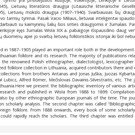
tyrimo yra prisidėjusios Rusijoje, Vokietijoje, Lenkijoje ir Liet
 Lietuvių literatūros draugija (Litauische litterarische Gesells
, Lietuvių mokslo draugija (1907–1940). Svarbiausias šių draugi
o tarmių tyrimai. Pasak Vacio Miliaus, lietuviai inteligentai spaudo
rbiauti su kaimyninių šalių šios srities draugijomis ir žurnalais. Past
 Lenkijoje ėjęs žurnalas Wisła XIX a. pabaigoje išspausdino daug ve
 duomenų apie jo svarbą lietuvių folkloristikos istorijai iki šiol neb
nd in 1887–1905 played an important role both in the development o
huanian folklore and its research. The majority of publications rel
the renowned Polish ethnographer, dialectologist, lexicographer 
zed folklore collection in Lithuania, acquired contributors there and
 collections from brothers Antanas and Jonas Juška, Juozas Kybarta
 Lubicz, Alfred Römer, Mečislovas Davainis-Silvestraitis, etc. The 
huania.Here we present the bibliographic inventory of various arti
 research and published in Wisła from 1888 to 1899. Compilation 
so by other ethnographic European journals of the time. The journa
n scholarly analysis. The second chapter was called “Bibliographic
oreign folklore. From 1888 onwards, every book of some scholarly m
could rapidly reach the scholars. The third chapter was entitled 