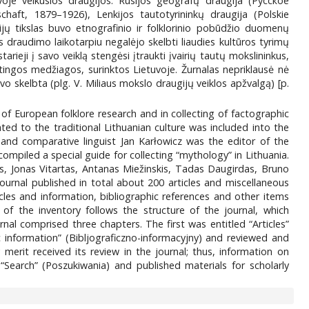
uvoje veikusios draugijos: Rusijos geografų draugija (Русское
chaft, 1879–1926), Lenkijos tautotyrininkų draugija (Polskie
jų tikslas buvo etnografinio ir folklorinio pobūdžio duomenų
s draudimo laikotarpiu negalėjo skelbti liaudies kultūros tyrimų
arieji į savo veiklą stengėsi įtraukti įvairių tautų mokslininkus,
rtingos medžiagos, surinktos Lietuvoje. Žurnalas nepriklausė nė
uvo skelbta (plg. V. Miliaus mokslo draugijų veiklos apžvalgą) [p.
f European folklore research and in collecting of factographic
ated to the traditional Lithuanian culture was included into the
and comparative linguist Jan Karłowicz was the editor of the
 compiled a special guide for collecting “mythology” in Lithuania.
s, Jonas Vitartas, Antanas Miežinskis, Tadas Daugirdas, Bruno
journal published in total about 200 articles and miscellaneous
cles and information, bibliographic references and other items
of the inventory follows the structure of the journal, which
l comprised three chapters. The first was entitled “Articles”
 information” (Bibljograficzno-informacyjny) and reviewed and
erit received its review in the journal; thus, information on
“Search” (Poszukiwania) and published materials for scholarly