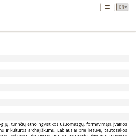
gijų, turinčių etnolingvistikos užuomazgų, formavimąsi. Įvairios
u ir kultūros archajiškumu. Labiausiai prie lietuvių tautosakos