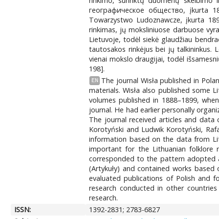
rinkimo, surinktų duomenų skelbimo ir 
географическое общество, įkurta 1845),
Towarzystwo Ludoznawcze, įkurta 1895)
rinkimas, jų moksliniuose darbuose vyrav
Lietuvoje, todėl siekė glaudžiau bendrada
tautosakos rinkėjus bei jų talkininkus.
vienai mokslo draugijai, todėl išsamesnių
198].
The journal Wisła published in Pola
EN
materials. Wisła also published some Lit
volumes published in 1888–1899, when 
journal. He had earlier personally organi
The journal received articles and data
Korotyński and Ludwik Korotyński, Rafał
information based on the data from Lit
important for the Lithuanian folklore
corresponded to the pattern adopted al
(Artykuły) and contained works based o
evaluated publications of Polish and f
research conducted in other countries 
research.
ISSN:
1392-2831; 2783-6827