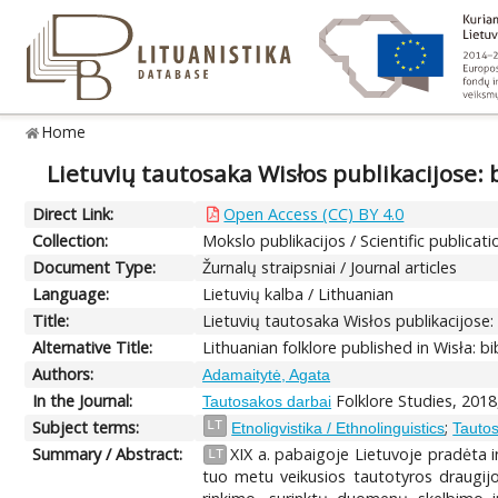
Home
Lietuvių tautosaka Wisłos publikacijose: 
Direct Link:
Open Access (CC) BY 4.0
Collection:
Mokslo publikacijos / Scientific publicati
Document Type:
Žurnalų straipsniai / Journal articles
Language:
Lietuvių kalba / Lithuanian
Title:
Lietuvių tautosaka Wisłos publikacijose:
Alternative Title:
Lithuanian folklore published in Wisła: b
Authors:
Adamaitytė, Agata
In the Journal:
Folklore Studies, 2018
Tautosakos darbai
Subject terms:
;
LT
Etnoligvistika / Ethnolinguistics
Tautos
Summary / Abstract:
XIX a. pabaigoje Lietuvoje pradėta i
LT
tuo metu veikusios tautotyros draugijos