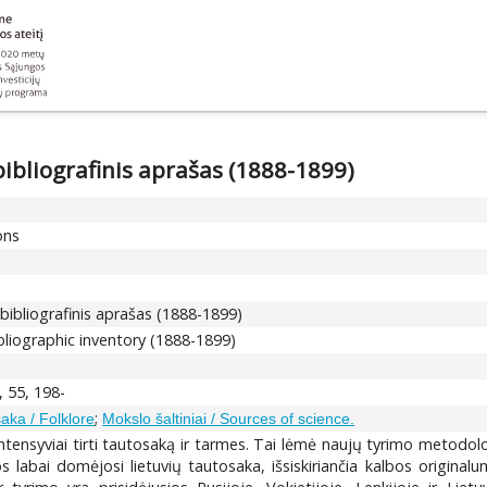
bibliografinis aprašas (1888-1899)
ons
 bibliografinis aprašas (1888-1899)
ibliographic inventory (1888-1899)
, 55, 198-
;
aka / Folklore
Mokslo šaltiniai / Sources of science.
ntensyviai tirti tautosaką ir tarmes. Tai lėmė naujų tyrimo metodolo
 labai domėjosi lietuvių tautosaka, išsiskiriančia kalbos originalum