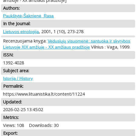
amžiuje - XX amžiaus pradžioje]
Authors:
Paukštytė-Šaknienė, Rasa
In the Journal:
, 2001, 1 (10), 273-278
Lietuvos etnologija
Recenzuojama knyga:
Vedusiųjų visuomenė: santuoka ir skyrybos
Vilnius : Vaga, 1999.
Lietuvoje XIX amžiuje - XX amžiaus pradžioje
ISSN:
1392-4028
Subject area:
Istorija / History
Permalink:
https://www.lituanistika.lt/content/11224
Updated:
2026-02-25 13:45:02
Metrics:
Views: 108
Downloads: 30
Export: