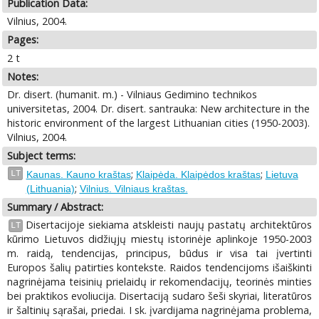
Publication Data:
Vilnius, 2004.
Pages:
2 t
Notes:
Dr. disert. (humanit. m.) - Vilniaus Gedimino technikos
universitetas, 2004. Dr. disert. santrauka: New architecture in the
historic environment of the largest Lithuanian cities (1950-2003).
Vilnius, 2004.
Subject terms:
;
;
LT
Kaunas. Kauno kraštas
Klaipėda. Klaipėdos kraštas
Lietuva
;
(Lithuania)
Vilnius. Vilniaus kraštas.
Summary / Abstract:
Disertacijoje siekiama atskleisti naujų pastatų architektūros
LT
kūrimo Lietuvos didžiųjų miestų istorinėje aplinkoje 1950-2003
m. raidą, tendencijas, principus, būdus ir visa tai įvertinti
Europos šalių patirties kontekste. Raidos tendencijoms išaiškinti
nagrinėjama teisinių prielaidų ir rekomendacijų, teorinės minties
bei praktikos evoliucija. Disertaciją sudaro šeši skyriai, literatūros
ir šaltinių sąrašai, priedai. I sk. įvardijama nagrinėjama problema,