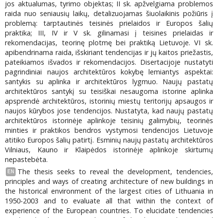
jos aktualumas, tyrimo objektas; II sk. apžvelgiama problemos
raida nuo seniausių laikų, detalizuojamas šiuolaikinis požiūris į
problemą: tarptautinės teisinės prielaidos ir Europos šalių
praktika; III, IV ir V sk. gilinamasi į teisines prielaidas ir
rekomendacijas, teorinę plotmę bei praktiką Lietuvoje. VI sk.
apibendrinama raida, išskiriant tendencijas ir jų kaitos priežastis,
pateikiamos išvados ir rekomendacijos. Disertacijoje nustatyti
pagrindiniai naujos architektūros kokybę lemiantys aspektai:
santykis su aplinka ir architektūros lygmuo. Naujų pastatų
architektūros santykį su teisiškai nesaugoma istorine aplinka
apsprendė architektūros, istorinių miestų teritorijų apsaugos ir
naujos kūrybos jose tendencijos. Nustatyta, kad naujų pastatų
architektūros istorinėje aplinkoje teisinių galimybių, teorinės
minties ir praktikos bendros vystymosi tendencijos Lietuvoje
atitiko Europos šalių patirtį. Esminių naujų pastatų architektūros
Vilniaus, Kauno ir Klaipėdos istorinėje aplinkoje skirtumų
nepastebėta.
The thesis seeks to reveal the development, tendencies,
EN
principles and ways of creating architecture of new buildings in
the historical environment of the largest cities of Lithuania in
1950-2003 and to evaluate all that within the context of
experience of the European countries. To elucidate tendencies