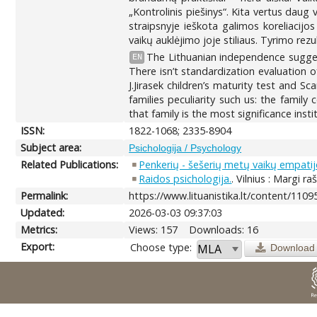
„Kontrolinis piešinys“. Kita vertus daug
straipsnyje ieškota galimos koreliacijo
vaikų auklėjimo joje stiliaus. Tyrimo rezu
The Lithuanian independence suggeste
EN
There isn’t standardization evaluation of 
J.Jirasek children’s maturity test and 
families peculiarity such us: the family
that family is the most significance insti
ISSN:
1822-1068; 2335-8904
Subject area:
Psichologija / Psychology
Related Publications:
Penkerių - šešerių metų vaikų empat
Raidos psichologija.
. Vilnius : Margi ra
Permalink:
https://www.lituanistika.lt/content/1109
Updated:
2026-03-03 09:37:03
Metrics:
Views: 157
Downloads: 16
Export:
Choose type:
Download