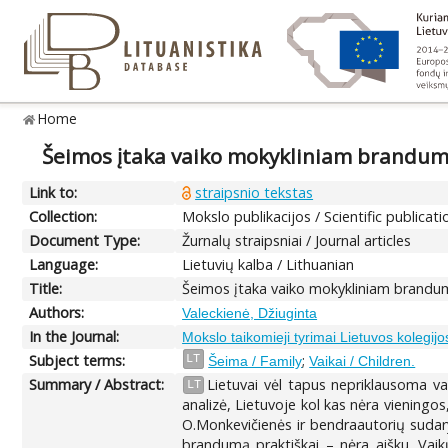
Home
Šeimos įtaka vaiko mokykliniam brandum
Link to:
straipsnio tekstas
Collection:
Mokslo publikacijos / Scientific publicati
Document Type:
Žurnalų straipsniai / Journal articles
Language:
Lietuvių kalba / Lithuanian
Title:
Šeimos įtaka vaiko mokykliniam brandu
Authors:
Valeckienė, Džiuginta
In the Journal:
Mokslo taikomieji tyrimai Lietuvos kolegijo
Subject terms:
;
LT
Šeima / Family
Vaikai / Children.
Summary / Abstract:
Lietuvai vėl tapus nepriklausoma va
LT
analizė, Lietuvoje kol kas nėra vienin
O.Monkevičienės ir bendraautorių sudary
brandumą praktiškai – nėra aišku. Vaik