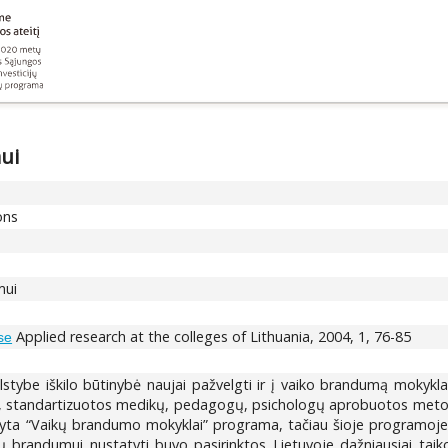
ui
ons
mui
Applied research at the colleges of Lithuania, 2004, 1, 76-85
se
lstybe iškilo būtinybė naujai pažvelgti ir į vaiko brandumą mokyk
gos, standartizuotos medikų, pedagogų, psichologų aprobuotos meto
ta “Vaikų brandumo mokyklai” programa, tačiau šioje programoje tėr
ų brandumui nustatyti buvo pasirinktos Lietuvoje dažniausiai tai