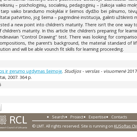
 veiksnių – psichologinių, socialinių, pedagoginių – įtakoja vaiko mo
s tarp vaiko brandumo mokyklai ir šeimos dydžio bei pilnumo, tėvų 
ltatai patvirtino, jog šeima – pagrindinė institucija, galinti užtikrint
d a new point into children’s maturity. There isn’t the one way to e
children’s maturity. In this article the children’s preparing for lear
Scandinavian “Control Drawing” test. There was looking for compariso
 compositions, the parent’s background, the material standard of lif
tution and will be able vounch fit skills for learning proceeding.
ijos ir gerumo ugdymas šeimoje
.
Studijos - verslas - visuomenė
2017,
štai, 2007. 364 p.
5
Search
Project
Expertise
Contacts
© LMT. All rights reserved.
Site is running on
KUSoftas C