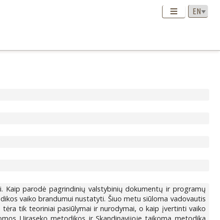
lai. Kaip parodė pagrindinių valstybinių dokumentų ir programų
dikos vaiko brandumui nustatyti. Šiuo metu siūloma vadovautis
a tik teoriniai pasiūlymai ir nurodymai, o kaip įvertinti vaiko
komos J.Jiraseko metodikos ir Skandinavijoje taikoma metodika