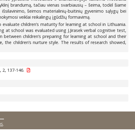
kyklinį brandumą, tačiau vienas svarbiausių – šeima, todėl šiame
išsilavinimo, šeimos materialinių-buitinių gyvenimo sąlygų bei
i mokymosi veiklai reikalingų įgūdžių formavimą.
valuate children’s maturity for learning at school in Lithuania.
ning at school was evaluated using J.Jirasek verbal cognitive test,
n between children’s preparing for learning at school and their
e, the children’s nurture style. The results of research showed,
 2, 137-146.
MS
.