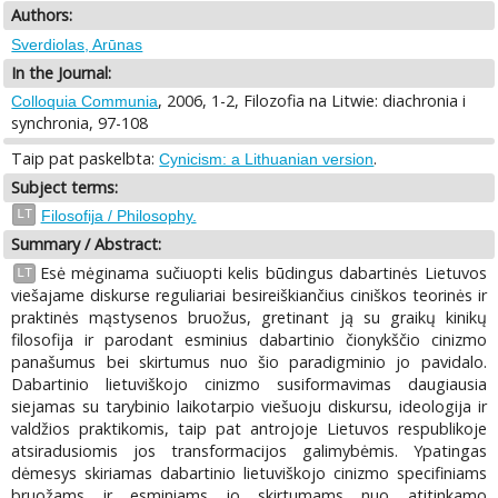
Authors:
Sverdiolas, Arūnas
In the Journal:
, 2006, 1-2, Filozofia na Litwie: diachronia i
Colloquia Communia
synchronia, 97-108
Taip pat paskelbta:
.
Cynicism: a Lithuanian version
Subject terms:
LT
Filosofija / Philosophy.
Summary / Abstract:
Esė mėginama sučiuopti kelis būdingus dabartinės Lietuvos
LT
viešajame diskurse reguliariai besireiškiančius ciniškos teorinės ir
praktinės mąstysenos bruožus, gretinant ją su graikų kinikų
filosofija ir parodant esminius dabartinio čionykščio cinizmo
panašumus bei skirtumus nuo šio paradigminio jo pavidalo.
Dabartinio lietuviškojo cinizmo susiformavimas daugiausia
siejamas su tarybinio laikotarpio viešuoju diskursu, ideologija ir
valdžios praktikomis, taip pat antrojoje Lietuvos respublikoje
atsiradusiomis jos transformacijos galimybėmis. Ypatingas
dėmesys skiriamas dabartinio lietuviškojo cinizmo specifiniams
bruožams ir esminiams jo skirtumams nuo atitinkamo