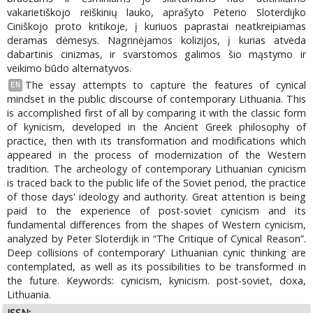
vakarietiškojo reiškinių lauko, aprašyto Peterio Sloterdijko
Ciniškojo proto kritikoje, į kuriuos paprastai neatkreipiamas
deramas dėmesys. Nagrinėjamos kolizijos, į kurias atveda
dabartinis cinizmas, ir svarstomos galimos šio mąstymo ir
veikimo būdo alternatyvos.
The essay attempts to capture the features of cynical
EN
mindset in the public discourse of contemporary Lithuania. This
is accomplished first of all by comparing it with the classic form
of kynicism, developed in the Ancient Greek philosophy of
practice, then with its transformation and modifications which
appeared in the process of modernization of the Western
tradition. The archeology of contemporary Lithuanian cynicism
is traced back to the public life of the Soviet period, the practice
of those days' ideology and authority. Great attention is being
paid to the experience of post-soviet cynicism and its
fundamental differences from the shapes of Western cynicism,
analyzed by Peter Sloterdijk in “The Critique of Cynical Reason”.
Deep collisions of contemporary’ Lithuanian cynic thinking are
contemplated, as well as its possibilities to be transformed in
the future. Keywords: cynicism, kynicism. post-soviet, doxa,
Lithuania.
ISSN: