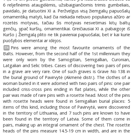
6 reljefinėmis ataugėlėmis, užsibaigiančiomis trimis gumbeliais,
pavidalo, jie datuotini XI a. Peržvelgus visą žiemgalių papuošalų
ornamentiką matyti, kad čia niekada nebuvo populiarus ažūro ar
rozetės motyvas, tačiau šis motyvas nesvetimas kitų baltų
genčių, ypač kuršių, ornamentikai. Greičiausiai XI a. pabaigoje iš
Kuršo į Žiemgalą plito ne tik pavieniai papuošalai, bet ir kai kurie
puošybos elementai ar idėjos.
Pins were among the most favourite ornaments of the
EN
Balts. However, from the second half of the 1st millennium they
were only worn by the Samogitian, Semigallian, Curonian,
Latgalian and Selic tribes. Cases of discovering two pairs of pins
in a grave are very rare. One of such graves is Grave No 138 in
the burial ground of Pavirvytė (Akmenė distr.). The clothes of a
woman buried in it were adorned with two pairs of pins: one pair
included criss-cross pins ending in flat plates, while the other
pair was made of rare pins with a rosette head. Most of the pins
with rosette heads were found in Semigallian burial places: 5
items of this kind, including those of Pavirvytė, were discovered
in the territory of Lithuania, and 7 such pins are known to have
been found in the territory of Latvia. Some of them come in
pairs, making up an integral ornament of the chest. The rosette
heads of the pins measure 14.5-19 cm in width, and are in the