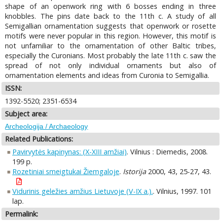
shape of an openwork ring with 6 bosses ending in three
knobbles. The pins date back to the 11th c. A study of all
Semigallian ornamentation suggests that openwork or rosette
motifs were never popular in this region. However, this motif is
not unfamiliar to the ornamentation of other Baltic tribes,
especially the Curonians. Most probably the late 11th c. saw the
spread of not only individual ornaments but also of
ornamentation elements and ideas from Curonia to Semigallia.
ISSN:
1392-5520; 2351-6534
Subject area:
Archeologija / Archaeology
Related Publications:
Pavirvytės kapinynas: (X-XIII amžiai)
. Vilnius : Diemedis, 2008.
199 p.
Rozetiniai smeigtukai Žiemgaloje
.
Istorija
2000, 43, 25-27, 43.
Vidurinis geležies amžius Lietuvoje (V-IX a.).
. Vilnius, 1997. 101
lap.
Permalink: