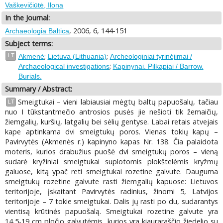
Vaškevičiūtė, Ilona
In the Journal:
, 2006, 6, 144-151
Archaeologia Baltica
Subject terms:
;
;
LT
Akmenė
Lietuva (Lithuania)
Archeologiniai tyrinėjimai /
;
Archaeological investigations
Kapinynai. Pilkapiai / Barrow.
Burials.
Summary / Abstract:
Smeigtukai – vieni labiausiai mėgtų baltų papuošalų, tačiau
LT
nuo I tūkstantmečio antrosios pusės jie nešioti tik žemaičių,
žiemgalių, kuršių, latgalių bei sėlių gentyse. Labai retais atvejais
kape aptinkama dvi smeigtukų poros. Vienas tokių kapų –
Pavirvytės (Akmenės r.) kapinyno kapas Nr. 138. Čia palaidota
moteris, kurios drabužius puošė dvi smeigtukų poros – vieną
sudarė kryžiniai smeigtukai suplotomis plokštelėmis kryžmų
galuose, kitą ypač reti smeigtukai rozetine galvute. Dauguma
smeigtukų rozetine galvute rasti žiemgalių kapuose: Lietuvos
teritorijoje, įskaitant Pavirvytės radinius, žinomi 5, Latvijos
teritorijoje – 7 tokie smeigtukai. Dalis jų rasti po du, sudarantys
vientisą krūtinės papuošalą. Smeigtukai rozetine galvute yra
14,5-19 cm pločio galvutėmis, kurios yra kiauraraščio žiedelio su