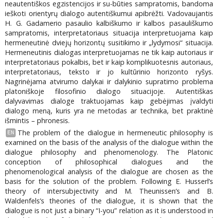
neautentiškos egzistencijos ir su-būties sampratomis, bandoma
ieškoti orientyrų dialogo autentiškumui apibrėžti. Vadovaujantis
H. G. Gadamerio pasaulio kalbiškumo ir kalbos pasauliškumo
sampratomis, interpretatoriaus situacija interpretuojama kaip
hermeneutinė dviejų horizontų susitikimo ir „lydymosi“ situacija.
Hermeneutinis dialogas interpretuojamas ne tik kaip autoriaus ir
interpretatoriaus pokalbis, bet ir kaip komplikuotesnis autoriaus,
interpretatoriaus, teksto ir jo kultūrinio horizonto ryšys.
Nagrinėjama atvirumo dalykai ir dalykinio supratimo problema
platoniškoje filosofinio dialogo situacijoje. Autentiškas
dalyvavimas dialoge traktuojamas kaip gebėjimas įvaldyti
dialogo meną, kuris yra ne metodas ar technika, bet praktinė
išmintis – phronesis.
The problem of the dialogue in hermeneutic philosophy is
EN
examined on the basis of the analysis of the dialogue within the
dialogue philosophy and phenomenology. The Platonic
conception of philosophical dialogues and the
phenomenological analysis of the dialogue are chosen as the
basis for the solution of the problem. Following E. Husserl’s
theory of intersubjectivity and M. Theunissen’s and B.
Waldenfels’s theories of the dialogue, it is shown that the
dialogue is not just a binary “I-you” relation as it is understood in