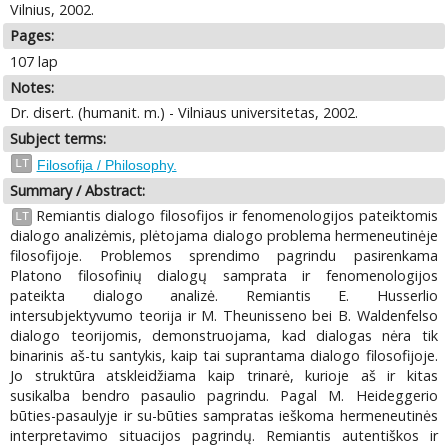
Vilnius, 2002.
Pages:
107 lap
Notes:
Dr. disert. (humanit. m.) - Vilniaus universitetas, 2002.
Subject terms:
LT
Filosofija / Philosophy.
Summary / Abstract:
Remiantis dialogo filosofijos ir fenomenologijos pateiktomis
LT
dialogo analizėmis, plėtojama dialogo problema hermeneutinėje
filosofijoje. Problemos sprendimo pagrindu pasirenkama
Platono filosofinių dialogų samprata ir fenomenologijos
pateikta dialogo analizė. Remiantis E. Husserlio
intersubjektyvumo teorija ir M. Theunisseno bei B. Waldenfelso
dialogo teorijomis, demonstruojama, kad dialogas nėra tik
binarinis aš-tu santykis, kaip tai suprantama dialogo filosofijoje.
Jo struktūra atskleidžiama kaip trinarė, kurioje aš ir kitas
susikalba bendro pasaulio pagrindu. Pagal M. Heideggerio
būties-pasaulyje ir su-būties sampratas ieškoma hermeneutinės
interpretavimo situacijos pagrindų. Remiantis autentiškos ir