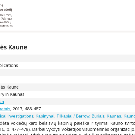
inės Kaune
blications
inės Kaune
y in Kaunas
ida
, 2017, 483-487
metais
;
;
ical investigations
Kapinynai. Pilkapiai / Barrow. Burials
Kaunas. Kauno
ta vokiečių karo belaisvių kapinių paieška ir tyrimai Kauno tvirt
016, p. 477–478). Darbai vykdyti Vokietijos visuomeninės organizac