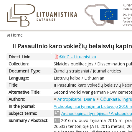
Home
II Pasaulinio karo vokiečių belaisvių kap
Direct Link:
©InC – Lituanistika
Collection:
Sklaidos publikacijos / Dissemination pu
Document Type:
Žurnalų straipsniai / Journal articles
Language:
Lietuvių kalba / Lithuanian
Title:
II Pasaulinio karo vokiečių belaisvių kap
Alternative Title:
Second World War german POW cemeter
Authors:
Antropikaitė, Diana
Čičiurkaitė, Ingr
In the Journal:
Archeologiniai tyrinėjimai Lietuvoje 2016 
Subject terms:
LT
Archeologiniai tyrinėjimai / Archaeolog
Summary / Abstract:
2016 m. buvo tęsiama 2015 m. pradė
LT
26533) teritorijoje (ATL 2015 metais, 2