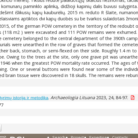
lapkričio mėnesį. Tikslus redute palaidotųjų skaičius nežinomas, t
omunarų paminklo aplinką, didžioji kapinių dalis buvusi sulyginta. 
sdešimt išlikusių kapų kauburėlių. 2015 m. reduto R šlaite, numanomoj
aisviams aptiktos dvi kapų duobės su be tvarkos sulaidotais žmonių pa
 2015, of the german POW cemetery in the territory of the redoubt of 
s (118 m2 ) were excavated and 111 POW remains were exhumed. 
emetery belonged to the central department of the 390th camp, wh
urials were unearthed in the row of graves that formed the cemetery
 their back, stomach, or semi-flexed on their side. Roughly 1.4 m 
e. Owing to the trees at the site, only one grave pit was unearthe
–1946 when the greatest POW mortality rate occurred. The ages of
ing. One or several buttons were found near some of the individu
d brain tissue were discovered in 18 skulls. The remains were reburie
.
Archaeologia Lituana
2023, 24, 84-97.
yrimų istorija ir metodika
77
Search
Project
Expertise
Contacts