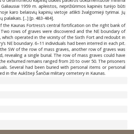
ačiau 6 dešimtmečio kapinių būklės patikros dokumentuose minima
Galiausiai 1959 m. apleistos, neprižiūrimos kapinės turėjo būti
e karo belaisvių kapinių vietoje atlikti žvalgomieji tyrimai. Jų
laikais. [...] [p. 483-484].
the Kaunas Fortress’s central fortification on the right bank of
Two rows of graves were discovered and the NE boundary of
ich operated in the vicinity of the Sixth Fort and redoubt in
’s NE boundary. 6–11 individuals had been interred in each pit.
to the SW of the row of mass graves, another row of graves was
d, revealing a single burial. The row of mass graves could have
 the exhumed remains ranged from 20 to over 50. The prisoners
als. Several had been buried with personal items or personal
d in the Aukštieji Šančiai military cemetery in Kaunas.