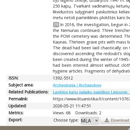
ojo lagerio žinioje, uždarytos 1947 m. 
250 kapų. Tvarkant vadinamųjų keturių k
likviduotos sulyginant paskutinius kelia
metu netoli paminklinės plokštės karo bel
In 2016, the investigation, begun in
EN
the Nemunas continued. Three trenche
the POW cemetery was determined. The c
Kaunas. Thirteen grave pits with mass b
The dead had been laid chaotically: on
discovered ascending the redoubt’s slop
been created during the winter of 1945
had been interred almost without cloth
hygiene articles. Fragments of dehydrate
ISSN:
1392-5512
Subject area:
Archeologija / Archaeology
Related Publications:
Lenkijos karių palaikų paieškos Lietuvoje: t
Permalink:
https://www.lituanistika.lt/content/1076
Updated:
2026-05-21 11:47:51
Metrics:
Views: 68
Downloads: 2
Export:
Choose type:
Download