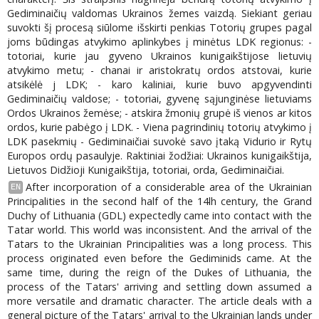
Gediminaičių valdomas Ukrainos žemes vaizdą. Siekiant geriau
suvokti šį procesą siūlome išskirti penkias Totorių grupes pagal
joms būdingas atvykimo aplinkybes į minėtus LDK regionus: -
totoriai, kurie jau gyveno Ukrainos kunigaikštijose lietuvių
atvykimo metu; - chanai ir aristokratų ordos atstovai, kurie
atsikėlė j LDK; - karo kaliniai, kurie buvo apgyvendinti
Gediminaičių valdose; - totoriai, gyvenę sąjunginėse lietuviams
Ordos Ukrainos žemėse; - atskira žmonių grupė iš vienos ar kitos
ordos, kurie pabėgo į LDK. - Viena pagrindinių totorių atvykimo į
LDK pasekmių - Gediminaičiai suvokė savo įtaką Vidurio ir Rytų
Europos ordų pasaulyje. Raktiniai žodžiai: Ukrainos kunigaikštija,
Lietuvos Didžioji Kunigaikštija, totoriai, orda, Gediminaičiai.
After incorporation of a considerable area of the Ukrainian
EN
Principalities in the second half of the 14lh century, the Grand
Duchy of Lithuania (GDL) expectedly came into contact with the
Tatar world. This world was inconsistent. And the arrival of the
Tatars to the Ukrainian Principalities was a long process. This
process originated even before the Gediminids came. At the
same time, during the reign of the Dukes of Lithuania, the
process of the Tatars' arriving and settling down assumed a
more versatile and dramatic character. The article deals with a
general picture of the Tatars' arrival to the Ukrainian lands under