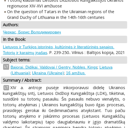
Totorių klausimas Lietuvos Didžiosios Kunigaikštijos Ukrainos
regionuose XIV-XVI amžiuose
On the question of Tatars in the Ukrainian regions of the
Grand Duchy of Lithuania in the 14th-16th centuries
Authors:
Черкас, Борис Володимирович
In the Book:
Lietuvos ir Turkijos istorinės, kultūrinės ir literatūrinės sąsajos.
. P. 239-250.. Vilnius : Baltijos kopija, 2021
Totorių ir karaimų įnašas
Subject terms:
;
LT
Bajorai. Didikai. Valdovai / Gentry. Nobles. Kings
Lietuva
;
;
(Lithuania)
Ukraina (Ukraine)
16 amžius.
Summary / Abstract:
XIV a. antroje pusėje inkorporavusi didelę Ukrainos
LT
kunigaikštijų sritį, Lietuvos Didžioji Kunigaikštija (LDK), tikėtinai,
susidūrė su totorių pasauliu. Šis pasaulis nebuvo vienalytis, o
totorių atvykimas į Ukrainos kunigaikštiją buvo ilgas procesas,
prasidėjęs gerokai iki Gediminaičiams atvykstant. Tuo pačiu
totorių atvykimo ir įsikūrimo procesas (Lietuvos Kunigaikščių
valdymo laikotarpiu) tapo daugiabriauniu ir įgijo dramatišką
charakterį. Šis straipsnis nagrinėja bendrą totorių atvykimo į