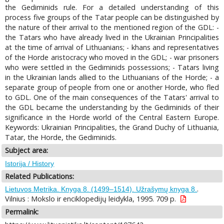
the Gediminids rule. For a detailed understanding of this
process five groups of the Tatar people can be distinguished by
the nature of their arrival to the mentioned region of the GDL: -
the Tatars who have already lived in the Ukrainian Principalities
at the time of arrival of Lithuanians; - khans and representatives
of the Horde aristocracy who moved in the GDL; - war prisoners
who were settled in the Gediminids possessions; - Tatars living
in the Ukrainian lands allied to the Lithuanians of the Horde; - a
separate group of people from one or another Horde, who fled
to GDL. One of the main consequences of the Tatars' arrival to
the GDL became the understanding by the Gediminids of their
significance in the Horde world of the Central Eastern Europe.
Keywords: Ukrainian Principalities, the Grand Duchy of Lithuania,
Tatar, the Horde, the Gediminids.
Subject area:
Istorija / History
Related Publications:
.
Lietuvos Metrika. Knyga 8. (1499–1514). Užrašymų knyga 8.
Vilnius : Mokslo ir enciklopedijų leidykla, 1995. 709 p.
Permalink: