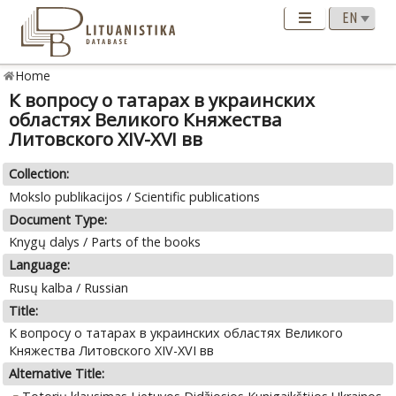
Home
К вопросу о татарах в украинских
областях Великого Княжества
Литовского XIV-XVI вв
Collection:
Mokslo publikacijos / Scientific publications
Document Type:
Knygų dalys / Parts of the books
Language:
Rusų kalba / Russian
Title:
К вопросу о татарах в украинских областях Великого
Княжества Литовского XIV-XVI вв
Alternative Title: