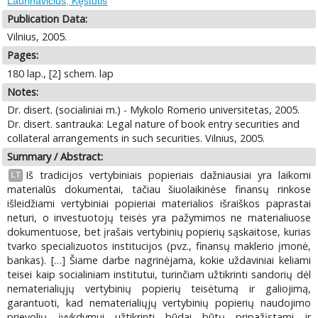
Laurinavičius, Kęstutis
Publication Data:
Vilnius, 2005.
Pages:
180 lap., [2] schem. lap
Notes:
Dr. disert. (socialiniai m.) - Mykolo Romerio universitetas, 2005.
Dr. disert. santrauka: Legal nature of book entry securities and
collateral arrangements in such securities. Vilnius, 2005.
Summary / Abstract:
Iš tradicijos vertybiniais popieriais dažniausiai yra laikomi
LT
materialūs dokumentai, tačiau šiuolaikinėse finansų rinkose
išleidžiami vertybiniai popieriai materialios išraiškos paprastai
neturi, o investuotojų teisės yra pažymimos ne materialiuose
dokumentuose, bet įrašais vertybinių popierių sąskaitose, kurias
tvarko specializuotos institucijos (pvz., finansų maklerio įmonė,
bankas). […] Šiame darbe nagrinėjama, kokie uždaviniai keliami
teisei kaip socialiniam institutui, turinčiam užtikrinti sandorių dėl
nematerialiųjų vertybinių popierių teisėtumą ir galiojimą,
garantuoti, kad nematerialiųjų vertybinių popierių naudojimo
prievolių įvykdymui užtikrinti būdai būtų pripažįstami ir