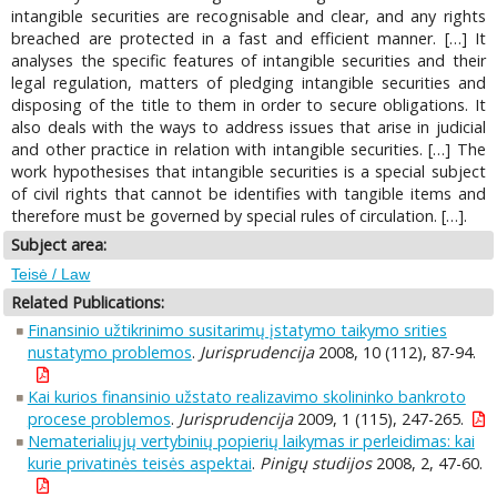
intangible securities are recognisable and clear, and any rights
breached are protected in a fast and efficient manner. […] It
analyses the specific features of intangible securities and their
legal regulation, matters of pledging intangible securities and
disposing of the title to them in order to secure obligations. It
also deals with the ways to address issues that arise in judicial
and other practice in relation with intangible securities. […] The
work hypothesises that intangible securities is a special subject
of civil rights that cannot be identifies with tangible items and
therefore must be governed by special rules of circulation. […].
Subject area:
Teisė / Law
Related Publications:
Finansinio užtikrinimo susitarimų įstatymo taikymo srities
nustatymo problemos
.
Jurisprudencija
2008, 10 (112), 87-94.
Kai kurios finansinio užstato realizavimo skolininko bankroto
procese problemos
.
Jurisprudencija
2009, 1 (115), 247-265.
Nematerialiųjų vertybinių popierių laikymas ir perleidimas: kai
kurie privatinės teisės aspektai
.
Pinigų studijos
2008, 2, 47-60.