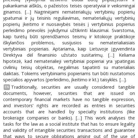
pakankamai aiškūs, o pažeistos teisės operatyviai ir veiksmingai
ginamos. […] Nagrinėjami nematerialiųjų vertybinių popierių
ypatumai ir jų teisinis reguliavimas, nematerialiųjų vertybinių
popierių įkeitimo ir nuosavybės teisės į vertybinius popierius
perleidimo prievolės įvykdymui užtikrinti klausimai. Svarstoma,
kaip turėtų būti sprendžiamos teismų ir kitokioje praktikoje
iškylančios problemos, susijusios su nematerialiaisiais
vertybiniais popieriais. Aptariama, kaip Lietuvoje įgyvendinta
Direktyva dėl finansinio užstato susitarimų. […] Keliama
hipotezė, kad nematerialieji vertybiniai popieriai yra ypatingas
civilinių teisių objektas, negalimas tapatinti su materialiais
daiktais. Tokiems vertybiniams popieriams turi būti nustatomos
specialios apyvartos (perleidimo, įkeitimo ir kt.) taisyklės. […].
Traditionally, securities are usually considered tangible
EN
documents, however, securities that are issued on
contemporary financial markets have no tangible expression,
and investors’ rights are recorded as entries in securities
accounts that are handled by specialty institutions (like
brokerage companies or banks). […] This work analyses the
tasks for the law as a social institute that has to ensure legality
and validity of intangible securities transactions and guarantee
that ways to secure obligations arising out of the use of