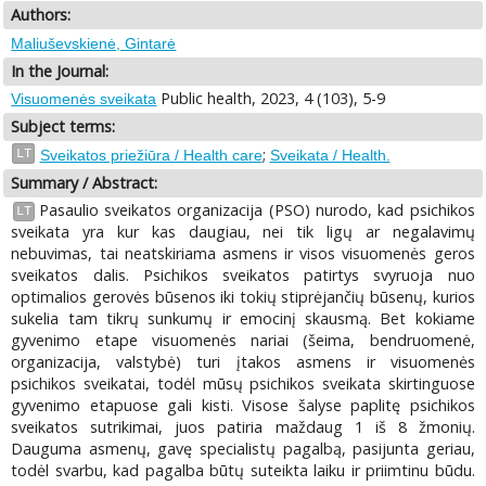
Authors:
Maliuševskienė, Gintarė
In the Journal:
Public health, 2023, 4 (103), 5-9
Visuomenės sveikata
Subject terms:
;
LT
Sveikatos priežiūra / Health care
Sveikata / Health.
Summary / Abstract:
Pasaulio sveikatos organizacija (PSO) nurodo, kad psichikos
LT
sveikata yra kur kas daugiau, nei tik ligų ar negalavimų
nebuvimas, tai neatskiriama asmens ir visos visuomenės geros
sveikatos dalis. Psichikos sveikatos patirtys svyruoja nuo
optimalios gerovės būsenos iki tokių stiprėjančių būsenų, kurios
sukelia tam tikrų sunkumų ir emocinį skausmą. Bet kokiame
gyvenimo etape visuomenės nariai (šeima, bendruomenė,
organizacija, valstybė) turi įtakos asmens ir visuomenės
psichikos sveikatai, todėl mūsų psichikos sveikata skirtinguose
gyvenimo etapuose gali kisti. Visose šalyse paplitę psichikos
sveikatos sutrikimai, juos patiria maždaug 1 iš 8 žmonių.
Dauguma asmenų, gavę specialistų pagalbą, pasijunta geriau,
todėl svarbu, kad pagalba būtų suteikta laiku ir priimtinu būdu.