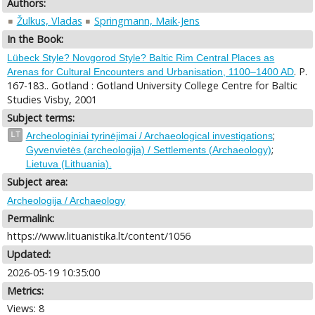
Authors:
Žulkus, Vladas
Springmann, Maik-Jens
In the Book:
Lübeck Style? Novgorod Style? Baltic Rim Central Places as
. P.
Arenas for Cultural Encounters and Urbanisation, 1100–1400 AD
167-183.. Gotland : Gotland University College Centre for Baltic
Studies Visby, 2001
Subject terms:
;
LT
Archeologiniai tyrinėjimai / Archaeological investigations
;
Gyvenvietės (archeologija) / Settlements (Archaeology)
Lietuva (Lithuania).
Subject area:
Archeologija / Archaeology
Permalink:
https://www.lituanistika.lt/content/1056
Updated:
2026-05-19 10:35:00
Metrics:
Views: 8