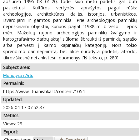
apžiūrėti 1995 08 01-20, todėl šiuo metu padėtis gali būti
pasikeitusi. Kultūros vertybės aprašytos pagal rūšis:
archeologijos, architektūros, dailės, istorijos, urbanistikos.
Išvardijami ir gamtos paminklai. Prie archeologijos paminklų
nepriskiriami objektai, kuriuos pagal "1988 m. birželio - liepos
mėn. Mažeikių rajono archeologijos paminklų žvalgymo ir
kartografavimo darbų aktą" siūloma išbraukti iš paminklų sąrašo
arba pervesti į kaimo kapinaičių kategoriją. Nors tokio
sprendimo dar nepriimta, bet akte nurodyta padėtis, atrodo,
tikroviškesnė nei ankstesni duomenys. [Iš teksto, p. 289].
Subject area:
Menotyra / Arts
Permalink:
https://www.lituanistika.lt/content/1054
Updated:
2026-04-17 07:52:37
Metrics:
Views: 29
Export:
Choose type: