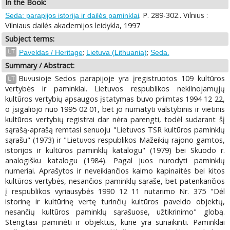
In the Book:
. P. 289-302.. Vilnius :
Seda: parapijos istorija ir dailės paminklai
Vilniaus dailės akademijos leidykla, 1997
Subject terms:
;
;
LT
Paveldas / Heritage
Lietuva (Lithuania)
Seda.
Summary / Abstract:
Buvusioje Sedos parapijoje yra įregistruotos 109 kultūros
LT
vertybės ir paminklai. Lietuvos respublikos nekilnojamųjų
kultūros vertybių apsaugos įstatymas buvo priimtas 1994 12 22,
o įsigaliojo nuo 1995 02 01, bet jo numatyti valstybinis ir vietinis
kultūros vertybių registrai dar nėra parengti, todėl sudarant šį
sąrašą-aprašą remtasi senuoju "Lietuvos TSR kultūros paminklų
sąrašu" (1973) ir "Lietuvos respublikos Mažeikių rajono gamtos,
istorijos ir kultūros paminklų katalogu" (1979) bei Skuodo r.
analogišku katalogu (1984). Pagal juos nurodyti paminklų
numeriai. Aprašytos ir neveikiančios kaimo kapinaitės bei kitos
kultūros vertybės, nesančios paminklų sąraše, bet patenkančios
į respublikos vyriausybės 1990 12 11 nutarimo Nr. 375 "Dėl
istorinę ir kultūrinę vertę turinčių kultūros paveldo objektų,
nesančių kultūros paminklų sąrašuose, užtikrinimo" globą.
Stengtasi paminėti ir objektus, kurie yra sunaikinti. Paminklai