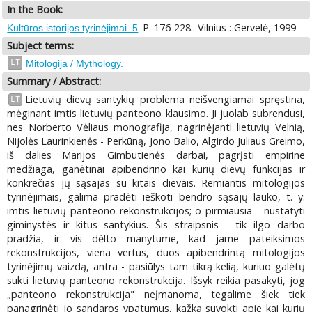
In the Book:
. P. 176-228.. Vilnius : Gervelė, 1999
Kultūros istorijos tyrinėjimai. 5
Subject terms:
LT
Mitologija / Mythology.
Summary / Abstract:
Lietuvių dievų santykių problema neišvengiamai spręstina,
LT
mėginant imtis lietuvių panteono klausimo. Ji juolab subrendusi,
nes Norberto Vėliaus monografija, nagrinėjanti lietuvių Velnią,
Nijolės Laurinkienės - Perkūną, Jono Balio, Algirdo Juliaus Greimo,
iš dalies Marijos Gimbutienės darbai, pagrįsti empirine
medžiaga, ganėtinai apibendrino kai kurių dievų funkcijas ir
konkrečias jų sąsajas su kitais dievais. Remiantis mitologijos
tyrinėjimais, galima pradėti ieškoti bendro sąsajų lauko, t. y.
imtis lietuvių panteono rekonstrukcijos; o pirmiausia - nustatyti
giminystės ir kitus santykius. Šis straipsnis - tik ilgo darbo
pradžia, ir vis dėlto manytume, kad jame pateiksimos
rekonstrukcijos, viena vertus, duos apibendrintą mitologijos
tyrinėjimų vaizdą, antra - pasiūlys tam tikrą kelią, kuriuo galėtų
sukti lietuvių panteono rekonstrukcija. Išsyk reikia pasakyti, jog
„panteono rekonstrukcija" neįmanoma, tegalime šiek tiek
panagrinėti jo sandaros ypatumus, kažką suvokti apie kai kurių