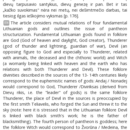
dievų tarpusavio santykius, dievų genezę ir pan. Bet ir tas
„kažko suvokimas" nėra nei metų, nei dešimtmečio darbas, tai
tiesiog ilgas ieškojimo vyksmas [p. 176].
The article considers mutual relations of four fundamental
EN
Lithuanian gods and outlines the issue of pantheon
structurization. Fundamental Lithuanian gods found in folklore
are God (God of heaven and daylight, God creator), Thunderer
(god of thunder and lightning, guardian of war), Devil (an
opposing figure to God and especially to Thunderer, related
with animals, the deceased and the chthonic world) and Witch
(a womanly being linked with heaven and the earth who has
relations with both Thunderer and Devil). These folklore
divinities described in the sources of the 13- 14th centuries likely
correspond to the euphemistic names of gods: Andaj / Nonadej
would correspond to God, Thunderer /Diviriksas (derived from
Dievų rikis, i.e. the "leader" of gods) is the same folklore
Thunderer, the place of Devil in the sources is preoccupied by
the first smith Teliavelis, who forged the Sun and threw it to the
sky (note: here it is stressed that in the Lithuanian folklore Devil
is linked with black smith's work; he is the father of
blacksmithing). The fourth person of pantheon is goddess; here
the folklore Witch would correspond to Žvorūna / Medeina, the