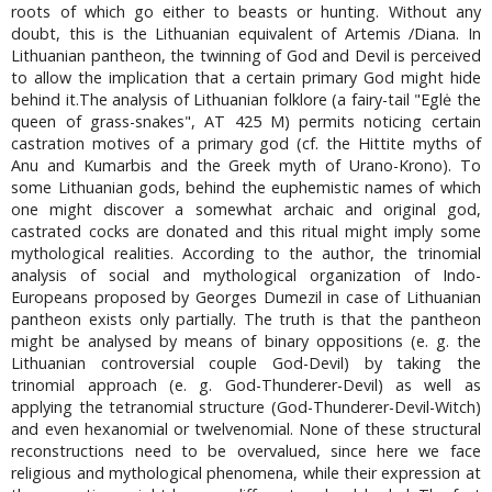
roots of which go either to beasts or hunting. Without any
doubt, this is the Lithuanian equivalent of Artemis /Diana. In
Lithuanian pantheon, the twinning of God and Devil is perceived
to allow the implication that a certain primary God might hide
behind it.The analysis of Lithuanian folklore (a fairy-tail "Eglė the
queen of grass-snakes", AT 425 M) permits noticing certain
castration motives of a primary god (cf. the Hittite myths of
Anu and Kumarbis and the Greek myth of Urano-Krono). To
some Lithuanian gods, behind the euphemistic names of which
one might discover a somewhat archaic and original god,
castrated cocks are donated and this ritual might imply some
mythological realities. According to the author, the trinomial
analysis of social and mythological organization of Indo-
Europeans proposed by Georges Dumezil in case of Lithuanian
pantheon exists only partially. The truth is that the pantheon
might be analysed by means of binary oppositions (e. g. the
Lithuanian controversial couple God-Devil) by taking the
trinomial approach (e. g. God-Thunderer-Devil) as well as
applying the tetranomial structure (God-Thunderer-Devil-Witch)
and even hexanomial or twelvenomial. None of these structural
reconstructions need to be overvalued, since here we face
religious and mythological phenomena, while their expression at