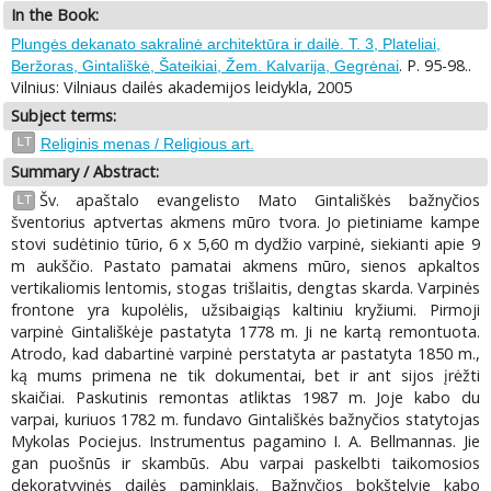
In the Book:
Plungės dekanato sakralinė architektūra ir dailė. T. 3, Plateliai,
. P. 95-98..
Beržoras, Gintališkė, Šateikiai, Žem. Kalvarija, Gegrėnai
Vilnius: Vilniaus dailės akademijos leidykla, 2005
Subject terms:
LT
Religinis menas / Religious art.
Summary / Abstract:
Šv. apaštalo evangelisto Mato Gintališkės bažnyčios
LT
šventorius aptvertas akmens mūro tvora. Jo pietiniame kampe
stovi sudėtinio tūrio, 6 x 5,60 m dydžio varpinė, siekianti apie 9
m aukščio. Pastato pamatai akmens mūro, sienos apkaltos
vertikaliomis lentomis, stogas trišlaitis, dengtas skarda. Varpinės
frontone yra kupolėlis, užsibaigiąs kaltiniu kryžiumi. Pirmoji
varpinė Gintališkėje pastatyta 1778 m. Ji ne kartą remontuota.
Atrodo, kad dabartinė varpinė perstatyta ar pastatyta 1850 m.,
ką mums primena ne tik dokumentai, bet ir ant sijos įrėžti
skaičiai. Paskutinis remontas atliktas 1987 m. Joje kabo du
varpai, kuriuos 1782 m. fundavo Gintališkės bažnyčios statytojas
Mykolas Pociejus. Instrumentus pagamino I. A. Bellmannas. Jie
gan puošnūs ir skambūs. Abu varpai paskelbti taikomosios
dekoratyvinės dailės paminklais. Bažnyčios bokštelyje kabo