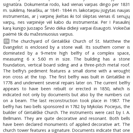
signatūra. Dokumentai rodo, kad vienas varpas dingo per 1831
m. sukilimą. Neaišku, ar 1841- 1844 m. laikotarpiu įsigytas naujas
instrumentas, ar į varpinę įkeltas iki tol slėptas vienas iš senųjų
varpų, nes varpinėje vėl kabo du instrumentai. Per I Pasaulinį
karą kunigo Juozapo Širvio dėka didieji varpai išsaugoti. Vokiečiai
paėmė tik du mažesniuosius varpus.
The churchyard of Gintališkė Church of St. Matthew the
EN
Evangelist is enclosed by a stone wall. Its southern corner is
dominated by a 9-metre high belfry of a complex space,
measuring 6 x 5.60 m in size. The building has a stone
foundation, vertical board siding and a three-pitch metal roof.
The belfry’s pediment features a small dome with a wrought
iron cross at the top. The first belfry was built in Gintališkė in
1778 and underwent several repairs later on. The current belfry
appears to have been rebuilt or erected in 1850, which is
indicated not only by documents but also by the numbers cut
on a beam. The last reconstruction took place in 1987. The
belfry has two bells sponsored in 1782 by Mykolas Pociejus, the
builder of Gintališkė Church. The instruments were cast by I. A.
Bellmann. They are quite decorative and resonant. Both bells
have been declared monuments of applied decorative art. The
church tower features a signature. Documents indicate that one