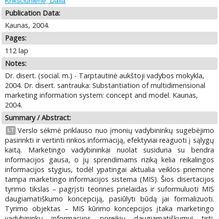
Krikščiūnienė, Dalia
Publication Data:
Kaunas, 2004.
Pages:
112 lap
Notes:
Dr. disert. (social. m.) - Tarptautinė aukštoji vadybos mokykla,
2004. Dr. disert. santrauka: Substantiation of multidimensional
marketing information system: concept and model. Kaunas,
2004.
Summary / Abstract:
Verslo sėkmė priklauso nuo įmonių vadybininkų sugebėjimo
LT
pasirinkti ir vertinti rinkos informaciją, efektyviai reaguoti į sąlygų
kaitą. Marketingo vadybininkai nuolat susiduria su bendra
informacijos gausa, o jų sprendimams riziką kelia reikalingos
informacijos stygius, todėl ypatingai aktualia veiklos priemone
tampa marketingo informacijos sistema (MIS). Šios disertacijos
tyrimo tikslas – pagrįsti teorines prielaidas ir suformuluoti MIS
daugiamatiškumo koncepciją, pasiūlyti būdą jai formalizuoti.
Tyrimo objektas – MIS kūrimo koncepcijos įtaka marketingo
vadybininkų informacijos poreikių daugiamatiškumui tirti.