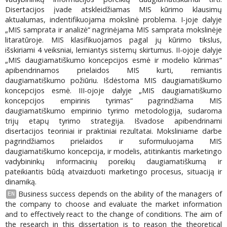
Disertacijos įvade atskleidžiamas MIS kūrimo klausimų
aktualumas, indentifikuojama mokslinė problema. I-joje dalyje
„MIS samprata ir analizė“ nagrinėjama MIS samprata mokslinėje
litaratūroje. MIS klasifikuojamos pagal jų kūrimo tikslus,
išskiriami 4 veiksniai, lemiantys sistemų skirtumus. II-ojoje dalyje
„MIS daugiamatiškumo koncepcijos esmė ir modelio kūrimas“
apibendrinamos prielaidos MIS kurti, remiantis
daugiamatiškumo požiūriu. Išdėstoma MIS daugiamatiškumo
koncepcijos esmė. III-ojoje dalyje „MIS daugiamatiškumo
koncepcijos empirinis tyrimas“ pagrindžiama MIS
daugiamatiškumo empirinio tyrimo metodologija, sudaroma
trijų etapų tyrimo strategija. Išvadose apibendrinami
disertacijos teoriniai ir praktiniai rezultatai. Moksliniame darbe
pagrindžiamos prielaidos ir suformuluojama MIS
daugiamatiškumo koncepcija, ir modelis, atitinkantis marketingo
vadybininkų informacinių poreikių daugiamatiškumą ir
pateikiantis būdą atvaizduoti marketingo procesus, situaciją ir
dinamiką.
Business success depends on the ability of the managers of
EN
the company to choose and evaluate the market information
and to effectively react to the change of conditions. The aim of
the research in this dissertation is to reason the theoretical