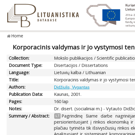
Home
Korporacinis valdymas ir jo vystymosi ten
Collection:
Mokslo publikacijos / Scientific publicati
Document Type:
Disertacijos / Dissertations
Language:
Lietuvių kalba / Lithuanian
Title:
Korporacinis valdymas ir jo vystymosi te
Authors:
Didžiulis, Vygantas
Publication Data:
Kaunas, 2001.
Pages:
160 lap
Notes:
Dr. disert. (socialiniai m.) - Vytauto Didž
Summary / Abstract:
Pagrindinę šiame darbe nagrinėja
LT
persiorientuojant į rinkos ekonomiką i
plačiau tyrinėta tik išsivysčiusių rink
Analizuojant ir sisteminant korporacini