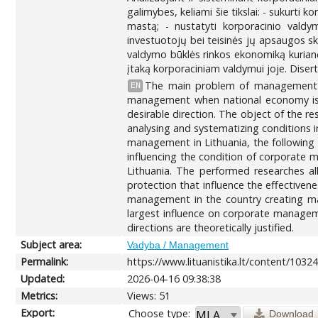
galimybes, keliami šie tikslai: - sukurti 
mastą; - nustatyti korporacinio valdy
investuotojų bei teisinės jų apsaugos sk
valdymo būklės rinkos ekonomiką kurianči
įtaką korporaciniam valdymui joje. Disert
The main problem of management sci
EN
management when national economy is 
desirable direction. The object of the r
analysing and systematizing conditions 
management in Lithuania, the following t
influencing the condition of corporate 
Lithuania. The performed researches a
protection that influence the effectivene
management in the country creating ma
largest influence on corporate manageme
directions are theoretically justified.
Subject area:
Vadyba / Management
Permalink:
https://www.lituanistika.lt/content/1032
Updated:
2026-04-16 09:38:38
Metrics:
Views: 51
Export:
Choose type:
Download