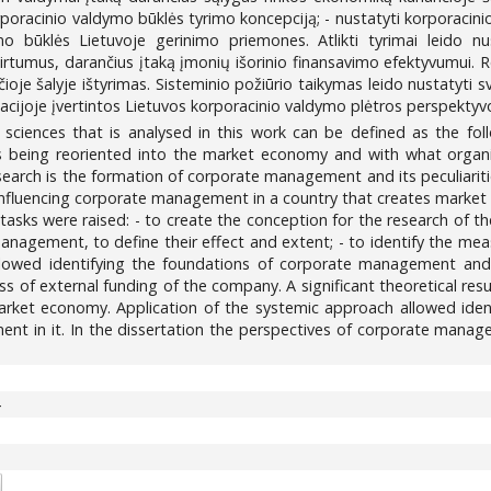
korporacinio valdymo būklės tyrimo koncepciją; - nustatyti korporacinio
mo būklės Lietuvoje gerinimo priemones. Atlikti tyrimai leido nu
irtumus, darančius įtaką įmonių išorinio finansavimo efektyvumui. R
oje šalyje ištyrimas. Sisteminio požiūrio taikymas leido nustatyti 
acijoje įvertintos Lietuvos korporacinio valdymo plėtros perspektyvos
ences that is analysed in this work can be defined as the foll
being reoriented into the market economy and with what organiz
esearch is the formation of corporate management and its peculiarit
influencing corporate management in a country that creates market
asks were raised: - to create the conception for the research of t
management, to define their effect and extent; - to identify the m
llowed identifying the foundations of corporate management and d
ss of external funding of the company. A significant theoretical res
rket economy. Application of the systemic approach allowed ident
nt in it. In the dissertation the perspectives of corporate manag
4