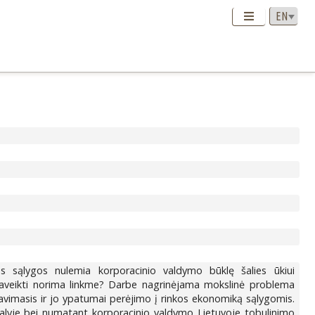
 sąlygos nulemia korporacinio valdymo būklę šalies ūkiui
 paveikti norima linkme? Darbe nagrinėjama mokslinė problema
avimasis ir jo ypatumai perėjimo į rinkos ekonomiką sąlygomis.
šalyje bei numatant korporacinio valdymo Lietuvoje tobulinimo