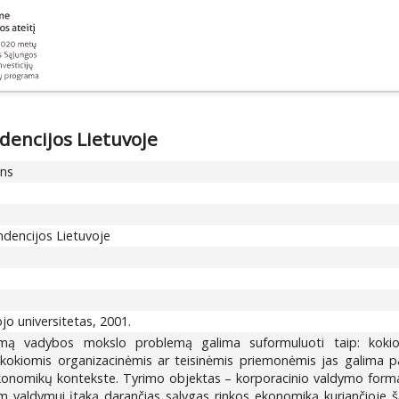
dencijos Lietuvoje
ons
ndencijos Lietuvoje
iojo universitetas, 2001.
mą vadybos mokslo problemą galima suformuluoti taip: kokios
r kokiomis organizacinėmis ar teisinėmis priemonėmis jas galima
os ekonomikų kontekste. Tyrimo objektas – korporacinio valdymo form
am valdymui įtaką darančias sąlygas rinkos ekonomiką kuriančioje 