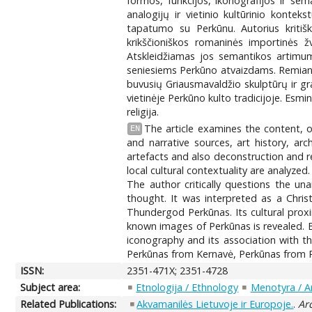
formos, funkcijos, ikonografijos ir sem
analogijų ir vietinio kultūrinio konte
tapatumo su Perkūnu. Autorius kritišk
krikščioniškos romaninės importinės žv
Atskleidžiamas jos semantikos artimuma
seniesiems Perkūno atvaizdams. Remiantis
buvusių Griausmavaldžio skulptūrų ir graf
vietinėje Perkūno kulto tradicijoje. Esm
religija.
The article examines the content, o
EN
and narrative sources, art history, ar
artefacts and also deconstruction and r
local cultural contextuality are analyze
The author critically questions the un
thought. It was interpreted as a Chri
Thundergod Perkūnas. Its cultural pro
known images of Perkūnas is revealed. B
iconography and its association with the
Perkūnas from Kernavė, Perkūnas from Pe
ISSN:
2351-471X; 2351-4728
Subject area:
Etnologija / Ethnology
Menotyra / A
Related Publications:
Akvamanilės Lietuvoje ir Europoje.
.
Ar