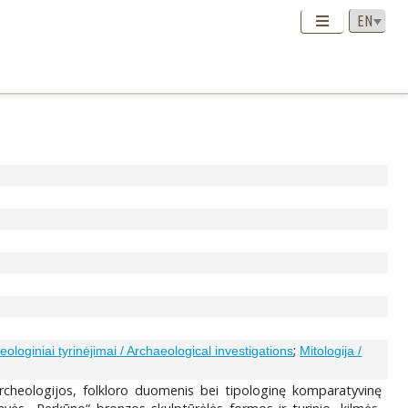
;
eologiniai tyrinėjimai / Archaeological investigations
Mitologija /
r archeologijos, folkloro duomenis bei tipologinę komparatyvinę