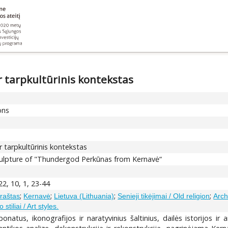
r tarpkultūrinis kontekstas
ons
r tarpkultūrinis kontekstas
sculpture of "Thundergod Perkūnas from Kernavė“
22, 10, 1, 23-44
;
;
;
;
raštas
Kernavė
Lietuva (Lithuania)
Senieji tikėjimai / Old religion
Arch
stiliai / Art styles.
onatus, ikonografijos ir naratyvinius šaltinius, dailės istorijos i