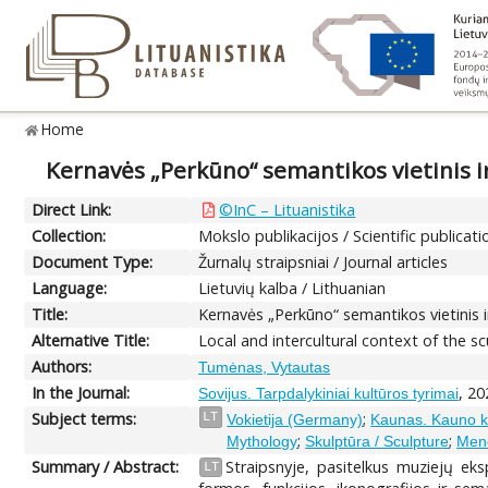
Home
Kernavės „Perkūno“ semantikos vietinis i
Direct Link:
©InC – Lituanistika
Collection:
Mokslo publikacijos / Scientific publicati
Document Type:
Žurnalų straipsniai / Journal articles
Language:
Lietuvių kalba / Lithuanian
Title:
Kernavės „Perkūno“ semantikos vietinis i
Alternative Title:
Local and intercultural context of the 
Authors:
Tumėnas, Vytautas
In the Journal:
, 20
Sovijus. Tarpdalykiniai kultūros tyrimai
Subject terms:
;
LT
Vokietija (Germany)
Kaunas. Kauno k
;
;
Mythology
Skulptūra / Sculpture
Meno 
Summary / Abstract:
Straipsnyje, pasitelkus muziejų eksp
LT