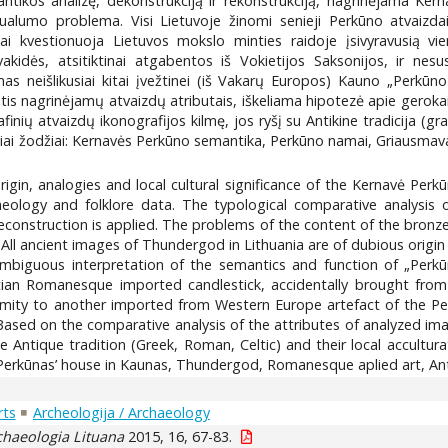
antikos analizę, dekonstrukciją ir rekonstrukciją, nagrinėjama Ker
kstualumo problema. Visi Lietuvoje žinomi senieji Perkūno atvaizd
ai kvestionuoja Lietuvos mokslo minties raidoje įsivyravusią vie
akidės, atsitiktinai atgabentos iš Vokietijos Saksonijos, ir nesus
s neišlikusiai kitai įvežtinei (iš Vakarų Europos) Kauno „Perkūn
 nagrinėjamų atvaizdų atributais, iškeliama hipotezė apie gerokai sen
inių atvaizdų ikonografijos kilmę, jos ryšį su Antikine tradicija (gr
iniai žodžiai: Kernavės Perkūno semantika, Perkūno namai, Griausmav
rigin, analogies and local cultural significance of the Kernavė Pe
cheology and folklore data. The typological comparative analysis
econstruction is applied. The problems of the content of the bronze 
d. All ancient images of Thundergod in Lithuania are of dubious origi
ambiguous interpretation of the semantics and function of „Perkūn
stian Romanesque imported candlestick, accidentally brought fro
ximity to another imported from Western Europe artefact of the P
ased on the comparative analysis of the attributes of analyzed imag
 Antique tradition (Greek, Roman, Celtic) and their local acculturati
rkūnas’ house in Kaunas, Thundergod, Romanesque aplied art, Antique
rts
Archeologija / Archaeology
chaeologia Lituana
2015, 16, 67-83.