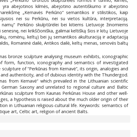
navės „Perkūno“ bronzos skulptūrėlės formos ir turinio, kilmės,
ai yra abejotinos kilmės, abejotino autentiškumo ir abejotino
nareikšmę „Kernavės Perkūno“ semantikos ir stilistikos, kaip
ijusios nei su Perkūnu, nei su vietos kultūra, interpretaciją.
o namų“ Perkūno skulptūrėlei bei kitiems Lietuvoje žinomiems
esnę, nei krikščioniška, galimai keltišką šios ir kitų Lietuvoje
aikų, romėnų, keltų) bei jų semantikos akulturaciją ir adaptaciją
aldis, Romaninė dailė, Antikos dailė, keltų menas, senovės baltų
rkūnas bronze sculpture analysing museum exhibits, iconographic
 of form, function, iconography and semantics of investigated
sculpture of “Perkūnas from Kernavė”, its origin, analogies and
n and authenticity, and of dubious identity with the Thundergod.
as from Kernavė“ which prevailed in the Lithuanian scientific
m German Saxony and unrelated to regional culture and Baltic
erkūnas sculpture from Kaunas Perkūnas House and other well-
es, a hypothesis is raised about the much older origin of their
on in Lithuanian religious-cultural life. Keywords: semantics of
 art, Celtic art, religion of ancient Balts.