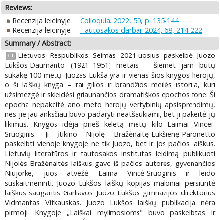
Reviews:
Recenzija leidinyje
Colloquia. 2022, 50, p. 135-144
Recenzija leidinyje
Tautosakos darbai. 2024, 68, 214-222
Summary / Abstract:
Lietuvos Respublikos Seimas 2021-uosius paskelbė Juozo
LT
Lukšos-Daumanto (1921–1951) metais – šiemet jam būtų
sukakę 100 metų. Juozas Lukša yra ir vienas šios knygos herojų,
o ši laiškų knyga – tai gilios ir brandžios meilės istorija, kuri
užsimezgė ir skleidėsi griaunančios dramatiškos epochos fone. Ši
epocha nepakeitė ano meto herojų vertybinių apsisprendimų,
nes jie jau anksčiau buvo padaryti neatšaukiami, bet ji pakeitė jų
likimus. Knygos idėja prieš keletą metų kilo Laimai Vincei-
Sruoginis. Ji įtikino Nijolę Bražėnaitę-Lukšienę-Paronetto
paskelbti vienoje knygoje ne tik Juozo, bet ir jos pačios laiškus.
Lietuvių literatūros ir tautosakos institutas leidimą publikuoti
Nijolės Bražėnaitės laiškus gavo iš pačios autorės, gyvenančios
Niujorke, juos atvežė Laima Vincė-Sruoginis ir leido
suskaitmeninti. Juozo Lukšos laiškų kopijas maloniai persiuntė
laiškus saugantis Garliavos Juozo Lukšos gimnazijos direktorius
Vidmantas Vitkauskas. Juozo Lukšos laiškų publikacija nėra
pirmoji. Knygoje „Laiškai mylimosioms" buvo paskelbtas ir