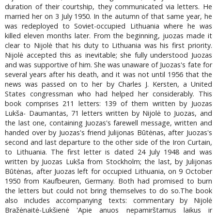
duration of their courtship, they communicated via letters. He
married her on 3 July 1950. In the autumn of that same year, he
was redeployed to Soviet-occupied Lithuania where he was
killed eleven months later. From the beginning, juozas made it
clear to Nijolė that his duty to Lithuania was his first priority.
Nijolė accepted this as inevitable; she fully understood Juozas
and was supportive of him. She was unaware of Juozas's fate for
several years after his death, and it was not until 1956 that the
news was passed on to her by Charles J. Kersten, a United
States congressman who had helped her considerably. This
book comprises 211 letters: 139 of them written by Juozas
Lukša- Daumantas, 71 letters written by Nijolė to Juozas, and
the last one, containing Juozas's farewell message, written and
handed over by Juozas's friend Julijonas Būtėnas, after Juozas's
second and last departure to the other side of the Iron Curtain,
to Lithuania. The first letter is dated 24 July 1948 and was
written by Juozas Lukša from Stockholm; the last, by Julijonas
Būtėnas, after Juozas left for occupied Lithuania, on 9 October
1950 from Kaufbeuren, Germany. Both had promised to burn
the letters but could not bring themselves to do so.The book
also includes accompanying texts: commentary by Nijolė
Bražėnaitė-Lukšienė 'Apie anuos nepamirštamus laikus ir