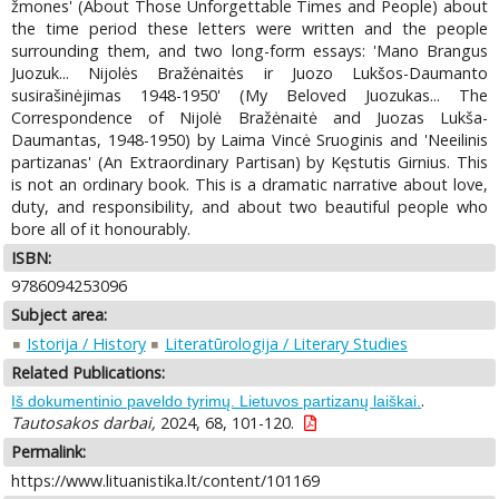
žmones' (About Those Unforgettable Times and People) about
the time period these letters were written and the people
surrounding them, and two long-form essays: 'Mano Brangus
Juozuk... Nijolės Bražėnaitės ir Juozo Lukšos-Daumanto
susirašinėjimas 1948-1950' (My Beloved Juozukas... The
Correspondence of Nijolė Bražėnaitė and Juozas Lukša-
Daumantas, 1948-1950) by Laima Vincė Sruoginis and 'Neeilinis
partizanas' (An Extraordinary Partisan) by Kęstutis Girnius. This
is not an ordinary book. This is a dramatic narrative about love,
duty, and responsibility, and about two beautiful people who
bore all of it honourably.
ISBN:
9786094253096
Subject area:
Istorija / History
Literatūrologija / Literary Studies
Related Publications:
.
Iš dokumentinio paveldo tyrimų. Lietuvos partizanų laiškai.
Tautosakos darbai,
2024, 68, 101-120.
Permalink:
https://www.lituanistika.lt/content/101169