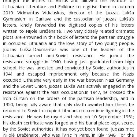
brought the letters to Vilnius and allowed the Institute of
Lithuanian Literature and Folklore to digitise them in autumn
2019. Vidmantas Vitkauskas, director of the Juozas Lukša
Gymnasium in Garliava and the custodian of Juozas Lukša's
letters, kindly forwarded the digitised copies of his letters
written to Nijolė Bražėnaitė. Two very closely related dramatic
plots are entwined in this book of letters: the partisan struggle
in occupied Lithuania and the love story of two young people.
Juozas Lukša-Daumantas was one of the leaders of the
Lithuanian armed anti-Soviet resistance. He joined the
resistance struggle in 1940, having just graduated from high
school. He was arrested and convicted by Soviet authorities in
1941 and escaped imprisonment only because the Nazis
occupied Lithuania very early in the war between Nazi Germany
and the Soviet Union. Juozas Lukša was actively engaged in the
resistance against the Nazi occupation.In 1947, he crossed the
Iron Curtain on the orders of the partisan leadership, and in
1950, being fully aware that only death awaited him there, he
returned to Soviet-occupied Lithuania to continue fighting in the
resistance. He was betrayed and shot on 10 September 1951;
his death certificate was forged and his burial place kept secret
by the Soviet authorities. It has not yet been found. Juozas met
Nijolė Bražėnaite, who was living in Paris, in July 1948. For the