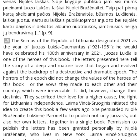
vienas Nijolės laiškas. Šioje knygoje publikuo jami visi mums
prieinami Juozo Lukšos laiškai Nijolei Bražėnaitei. Taip pat pirmą
kartą skelbiami pačios Nijolės Bražėnaitės, būsimos Lukšienės,
laiškai Juozui. Kartu su laiškais publikuojamos ir Juozo bei Nijolės
kartu daiytos ir dėliotos albumo nuotraukos, įamžinusios neilgą
jų bendravimą. [...] [p. 9].
The Seimas of the Republic of Lithuania designated 2021 as
EN
the year of Juozas Lukša-Daumantas (1921-1951): he would
have celebrated his 100th anniversary in 2021. Juozas Lukša is
one of the heroes of this book. The letters presented here tell
the story of a deep and mature love that began and evolved
against the backdrop of a destructive and dramatic epoch. The
horrors of this epoch did not change the values of the heroes of
this book - or the vows they made to each other and their
country, which were irrevocable. It did, however, change their
destinies. They sacrificed their love for a higher cause, the fight
for Lithuania's independence. Laima Vincė-Sruoginis initiated the
idea to create this book a few years ago. She persuaded Nijolė
Bražėnaitė-Lukšienė-Paronetto to publish not only Juozas's, but
also her own letters, together in a single book. Permission to
publish the letters has been granted personally by Nijolė
Bražėnaitė, who lives in New York; Laima Vincė-Sruoginis