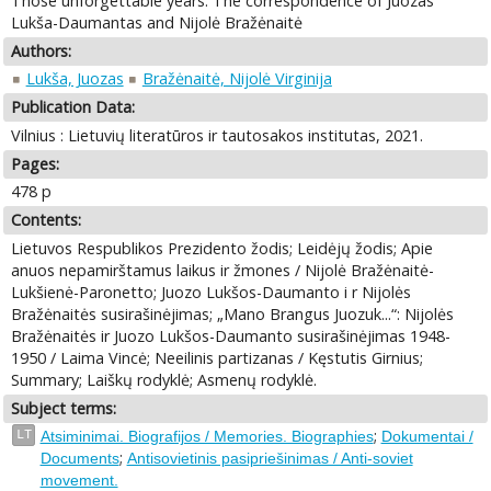
Those unforgettable years. The correspondence of Juozas
Lukša-Daumantas and Nijolė Bražėnaitė
Authors:
Lukša, Juozas
Bražėnaitė, Nijolė Virginija
Publication Data:
Vilnius : Lietuvių literatūros ir tautosakos institutas, 2021.
Pages:
478 p
Contents:
Lietuvos Respublikos Prezidento žodis; Leidėjų žodis; Apie
anuos nepamirštamus laikus ir žmones / Nijolė Bražėnaitė-
Lukšienė-Paronetto; Juozo Lukšos-Daumanto i r Nijolės
Bražėnaitės susirašinėjimas; „Mano Brangus Juozuk...“: Nijolės
Bražėnaitės ir Juozo Lukšos-Daumanto susirašinėjimas 1948-
1950 / Laima Vincė; Neeilinis partizanas / Kęstutis Girnius;
Summary; Laiškų rodyklė; Asmenų rodyklė.
Subject terms:
;
LT
Atsiminimai. Biografijos / Memories. Biographies
Dokumentai /
;
Documents
Antisovietinis pasipriešinimas / Anti-soviet
movement.