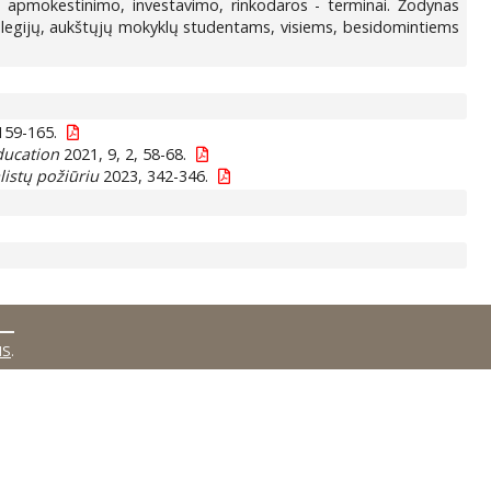
s, apmokestinimo, investavimo, rinkodaros - terminai. Žodynas
kolegijų, aukštųjų mokyklų studentams, visiems, besidomintiems
159-165.
ducation
2021, 9, 2, 58-68.
listų požiūriu
2023, 342-346.
MS
.