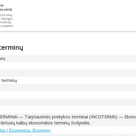
 terminų
ons
 terminų
RMINAI — Tarptautinės prekybos terminai (INCOTERMS) — Ekonomik
lietuvių kalbų ekonomikos terminų žodynėlis.
kis / Economics. Economy.