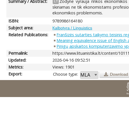
Summary / Abstract:
Žodyne vyrauja rinkos ekonomikos t
LT
skiriamas ne tik ekonomistams profesio
ekonomikos problemomis.
ISBN:
9789986164180
Subject area:
Kalbotyra / Linguistics
Related Publications:
Franšizės sutarties taikymo teisinis r
Meaning equivalence issue of English 
Pinigų apskaitos kompiuterizavimo yp
Permalink:
https://www.lituanistika.lt/content/1011
Updated:
2026-04-16 09:52:51
Metrics:
Views: 1901
Export:
Choose type:
Download