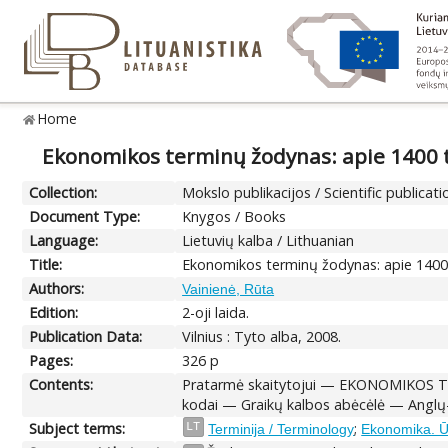
Home
Ekonomikos terminų žodynas: apie 1400
Collection:
Mokslo publikacijos / Scientific publicati
Document Type:
Knygos / Books
Language:
Lietuvių kalba / Lithuanian
Title:
Ekonomikos terminų žodynas: apie 1400
Authors:
Vainienė, Rūta
Edition:
2-oji laida.
Publication Data:
Vilnius : Tyto alba, 2008.
Pages:
326 p
Contents:
Pratarmė skaitytojui — EKONOMIKOS TE
kodai — Graikų kalbos abėcėlė — Anglų-
Subject terms:
;
LT
Terminija / Terminology
Ekonomika. Ū