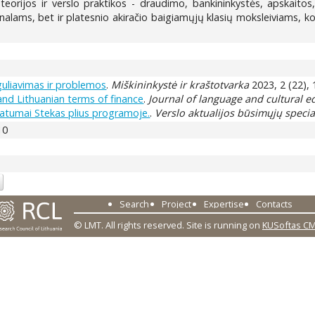
eorijos ir verslo praktikos - draudimo, bankininkystės, apskaito
nalams, bet ir platesnio akiračio baigiamųjų klasių moksleiviams, 
eguliavimas ir problemos
.
Miškininkystė ir kraštotvarka
2023, 2 (22), 
and Lithuanian terms of finance
.
Journal of language and cultural e
atumai Stekas plius programoje.
.
Verslo aktualijos būsimųjų specia
10
Search
Project
Expertise
Contacts
© LMT. All rights reserved.
Site is running on
KUSoftas C