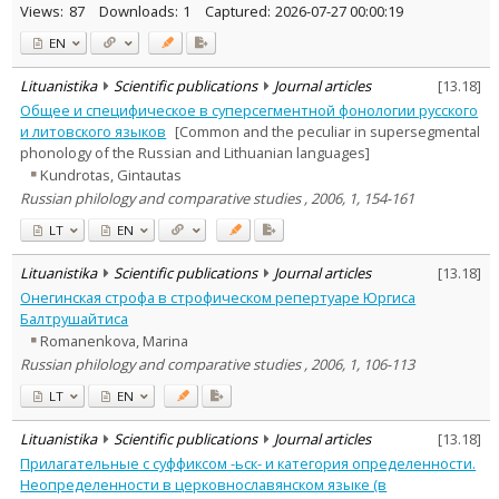
Views:
87
Downloads:
1
Captured:
2026-07-27 00:00:19
EN
Lituanistika
Scientific publications
Journal articles
[
13.18
]
Общее и специфическое в суперсегментной фонологии русского
и литовского языков
[Common and the peculiar in supersegmental
phonology of the Russian and Lithuanian languages]
Kundrotas, Gintautas
Russian philology and comparative studies , 2006, 1, 154-161
LT
EN
Lituanistika
Scientific publications
Journal articles
[
13.18
]
Онегинская строфа в строфическом репертуаре Юргиса
Балтрушайтиса
Romanenkova, Marina
Russian philology and comparative studies , 2006, 1, 106-113
LT
EN
Lituanistika
Scientific publications
Journal articles
[
13.18
]
Прилагательные с суффиксом -ьск- и категория определенности.
Неопределенности в церковнославянском языке (в