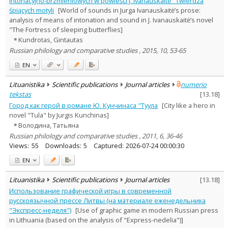
intonacyjno-brzmieniowych w powieści J. Ivanauskaitė "Twierdza
Literary Studies
3
śpiących motyli
[World of sounds in Jurga Ivanauskaitė’s prose:
Text language
analysis of means of intonation and sound in J. Ivanauskaitė’s novel
"The Fortress of sleeping butterflies]
Country of publication
Kundrotas, Gintautas
Historical periods
Russian philology and comparative studies , 2015, 10, 53-65
Lithuanian place names
EN
Subject
Journal
Lituanistika
Scientific publications
Journal articles
numerio
tekstas
[
13.18
]
Город как герой в романе Ю. Кунчинаса "Туула
[City like a hero in
novel "Tula" by Jurgis Kunchinas]
Володина, Татьяна
Russian philology and comparative studies , 2011, 6, 36-46
Views:
55
Downloads:
5
Captured:
2026-07-24 00:00:30
EN
Lituanistika
Scientific publications
Journal articles
[
13.18
]
Использование графической игры в современной
русскоязычной прессе Литвы (на материале еженедельника
"Экспресс-неделя")
[Use of graphic game in modern Russian press
in Lithuania (based on the analysis of "Express-nedelia")]