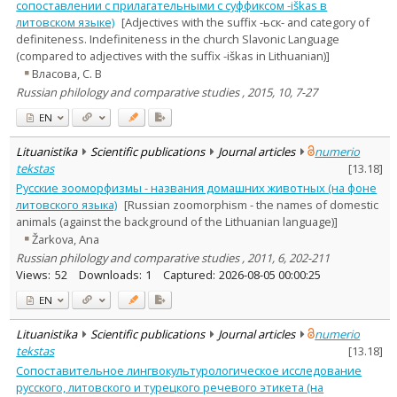
сопоставлении с прилагательными с суффиксом -iškas в
литовском языке)
[Adjectives with the suffix -ьск- and category of
definiteness. Indefiniteness in the church Slavonic Language
(compared to adjectives with the suffix -iškas in Lithuanian)]
Власова, С. В
Russian philology and comparative studies , 2015, 10, 7-27
EN
Lituanistika
Scientific publications
Journal articles
numerio
tekstas
[
13.18
]
Русские зооморфизмы - названия домашних животных (на фоне
литовского языка)
[Russian zoomorphism - the names of domestic
animals (against the background of the Lithuanian language)]
Žarkova, Ana
Russian philology and comparative studies , 2011, 6, 202-211
Views:
52
Downloads:
1
Captured:
2026-08-05 00:00:25
EN
Lituanistika
Scientific publications
Journal articles
numerio
tekstas
[
13.18
]
Сопоставительное лингвокультурологическое исследование
русского, литовского и турецкого речевого этикета (на