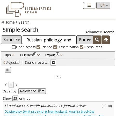
Home
Search
Simple search
Advanced search
Open access
Science
Dissemination
E-resources
Tips
Queries
Export
1
0
Adjusted by criteria
Adjust
Search results:
0
12
0
Year
–
2006
2021
1/12
Refine
:
1
Open access
6
Relevance
Order by:
Scientific publications
12
Document Type
:
Show
entries
Journal articles
12
Lituanistika
Scientific publications
Journal articles
[
13.18
]
Subject area
:
Dźwiękowy świat prozy Jurgi Ivanauskaitė. Analiza środków
Linguistics
10