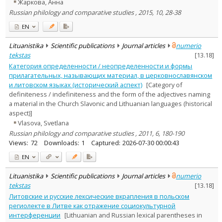
Жаркова, Анна
Russian philology and comparative studies , 2015, 10, 28-38
EN
Lituanistika
Scientific publications
Journal articles
numerio
tekstas
[
13.18
]
Категория определенности / неопределенности и формы
прилагательных, называющих материал, в церковнославянском
и литовском языках (исторический аспект)
[Category of
definiteness / indefiniteness and the form of the adjectives naming
a material in the Church Slavonic and Lithuanian languages (historical
aspect)]
Vlasova, Svetlana
Russian philology and comparative studies , 2011, 6, 180-190
Views:
72
Downloads:
1
Captured:
2026-07-30 00:00:43
EN
Lituanistika
Scientific publications
Journal articles
numerio
tekstas
[
13.18
]
Литовские и русские лексические вкрапления в польском
региолекте в Литве как отражение социокультурной
интерференции
[Lithuanian and Russian lexical parentheses in