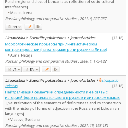
Polish regional dialect of Lithuania as reflection of socio-cultural
interference]
Masoit, Irena
Russian philology and comparative studies , 2011, 6, 227-237
EN
Lituanistika
Scientific publications
Journal articles
[
13.18
]
Морфологические процессы при лингвистическом
контрактировании (на материале речи русских в Литве)
Avina, Natalja
Russian philology and comparative studies , 2006, 1, 175-182
LT
EN
Lituanistika
Scientific publications
Journal articles
straipsnio
tekstas
[
13.18
]
Нейтрализация семантики определенности и ее связь с
историей форм прилагательного в русском и литовском языках
[Neutralization of the semantics of definiteness and its connection
with the history of forms of adjective in the Russian and Lithuanian
languages]
Vlasova, Svetlana
Russian philology and comparative studies , 2021, 15, 163-181