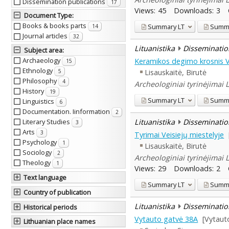
Dissemination publications
17
Views:
45
Downloads:
3
Document Type
:
Books & books parts
Summary
LT
Summ
14
Journal articles
32
Lituanistika
Disseminatio
Subject area
:
Archaeology
Keramikos degimo krosnis V
15
Ethnology
Lisauskaitė, Birutė
5
Philosophy
4
Archeologiniai tyrinėjimai 
History
19
Summary
LT
Summ
Linguistics
6
Documentation. Iinformation
2
Lituanistika
Disseminatio
Literary Studies
3
Arts
3
Tyrimai Veisiejų miestelyje
Psychology
1
Lisauskaitė, Birutė
Sociology
2
Archeologiniai tyrinėjimai 
Theology
1
Views:
29
Downloads:
2
Text language
Summary
LT
Summ
Country of publication
Lituanistika
Disseminatio
Historical periods
Vytauto gatvė 38A
[Vytaut
Lithuanian place names