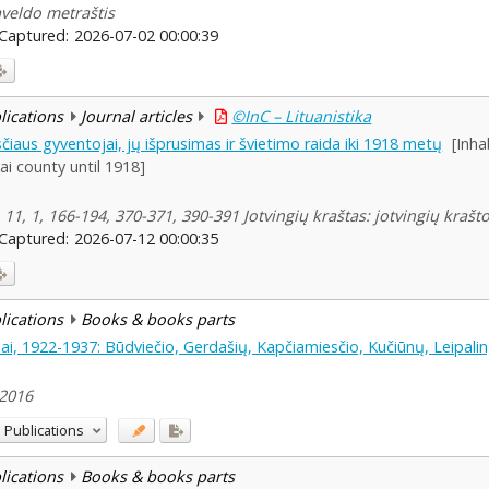
aveldo metraštis
Captured:
2026-07-02 00:00:39
blications
Journal articles
©InC – Lituanistika
sčiaus gyventojai, jų išprusimas ir švietimo raida iki 1918 metų
[Inha
nai county until 1918]
11, 1, 166-194, 370-371, 390-391 Jotvingių kraštas: jotvingių krašto
Captured:
2026-07-12 00:00:35
blications
Books & books parts
, 1922-1937: Būdviečio, Gerdašių, Kapčiamiesčio, Kučiūnų, Leipalin
 2016
 Publications
blications
Books & books parts