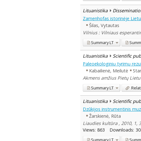
Lituanistika
Disseminatio
Zamenhofas istorinėje Lietu
Šilas, Vytautas
Vilnius : Vilniaus esperant
Summary
LT
Summ
Lituanistika
Scientific pu
Paleoekologinių tyrimų rezu
Kabailienė, Meilutė
Stan
Akmens amžius Pietų Lietuvo
Summary
LT
Relat
Lituanistika
Scientific pu
Dzūkijos instrumentinis muzi
Žarskienė, Rūta
Liaudies kultūra , 2010, 1, 
Views:
863
Downloads:
30
Summary
LT
Summ