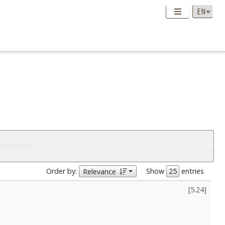
Order by:
Show
entries
Relevance
[
5.24
]