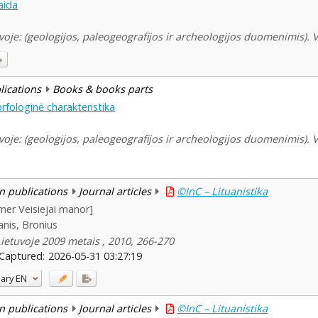
aida
je: (geologijos, paleogeografijos ir archeologijos duomenimis). Vi
blications
Books & books parts
rfologinė charakteristika
je: (geologijos, paleogeografijos ir archeologijos duomenimis). Vi
n publications
Journal articles
©InC – Lituanistika
mer Veisiejai manor]
nis, Bronius
Lietuvoje 2009 metais , 2010, 266-270
Captured:
2026-05-31 03:27:19
ary
EN
n publications
Journal articles
©InC – Lituanistika