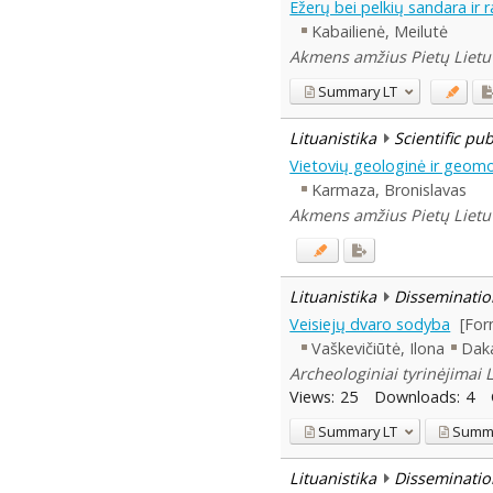
Ežerų bei pelkių sandara ir r
Kabailienė, Meilutė
Akmens amžius Pietų Lietuvo
Summary
LT
Lituanistika
Scientific pu
Vietovių geologinė ir geomo
Karmaza, Bronislavas
Akmens amžius Pietų Lietuvo
Lituanistika
Disseminatio
Veisiejų dvaro sodyba
[For
Vaškevičiūtė, Ilona
Daka
Archeologiniai tyrinėjimai 
Views:
25
Downloads:
4
Summary
LT
Summ
Lituanistika
Disseminatio