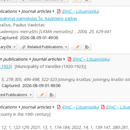
blications
Journal articles
©InC – Lituanistika
sakytas pamokslas Šv. Kazimiero garbei
ačius, Paulius Vaidotas
kademijos metraštis [LKMA metraštis]. , 2004, 25, 629-641
Captured:
2026-08-09 01:49:06
ary
EN
Related Publications
n publications
Journal articles
©InC – Lituanistika
0-1923)
[Municipality of Varviškė (1920-1923)]
5, 278-305, 496-498, 522-523 Jotvingių kraštas: jotvingių krašto is
Captured:
2026-08-09 01:49:06
ted Publications
blications
Journal articles
©InC – Lituanistika
©InC – Litua
 county in the 19th century]
2, 1, 122-129; 2021, 13, 1, 174-184; 2022, 14, 1, 139-147, 280-281, 