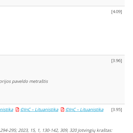
[
4.09
]
[
3.96
]
torijos paveldo metraštis
nistika
©InC – Lituanistika
©InC – Lituanistika
[
3.95
]
294-295; 2023, 15, 1, 130-142, 309, 320 Jotvingių kraštas: