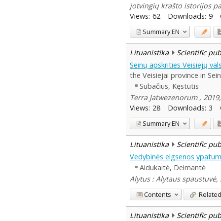
jotvingių krašto istorijos p
Views:
62
Downloads:
9
Summary
EN
Lituanistika
Scientific pu
Seinų apskrities Veisiejų val
the Veisiejai province in Sei
Subačius, Kęstutis
Terra Jatwezenorum , 2019, 
Views:
28
Downloads:
3
Summary
EN
Lituanistika
Scientific pu
Vedybinės elgsenos ypatumai
Aidukaitė, Deimantė
Alytus : Alytaus spaustuvė,
Contents
Related
Lituanistika
Scientific pu