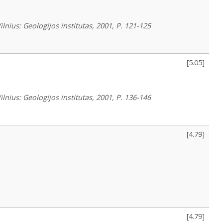
lnius: Geologijos institutas, 2001, P. 121-125
[
5.05
]
lnius: Geologijos institutas, 2001, P. 136-146
[
4.79
]
[
4.79
]