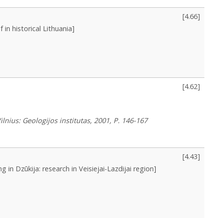
[
4.66
]
in historical Lithuania]
[
4.62
]
lnius: Geologijos institutas, 2001, P. 146-167
[
4.43
]
 in Dzūkija: research in Veisiejai-Lazdijai region]