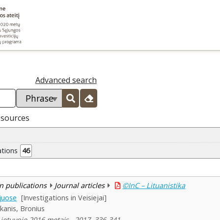
Advanced search
esources
ations
46
n publications
Journal articles
©InC – Lituanistika
ejuose
[Investigations in Veisiejai]
kanis, Bronius
Lietuvoje 2016 metais , 2017, 336-341