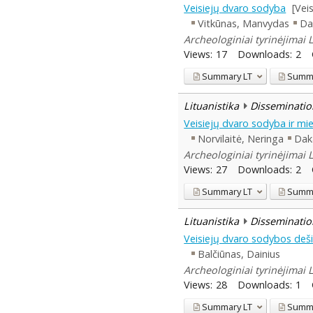
Veisiejų dvaro sodyba
[Vei
Vitkūnas, Manvydas
Da
Archeologiniai tyrinėjimai 
Views:
17
Downloads:
2
Summary
LT
Summ
Lituanistika
Disseminatio
Veisiejų dvaro sodyba ir mie
Norvilaitė, Neringa
Dak
Archeologiniai tyrinėjimai 
Views:
27
Downloads:
2
Summary
LT
Summ
Lituanistika
Disseminatio
Veisiejų dvaro sodybos dešin
Balčiūnas, Dainius
Archeologiniai tyrinėjimai 
Views:
28
Downloads:
1
Summary
LT
Summ