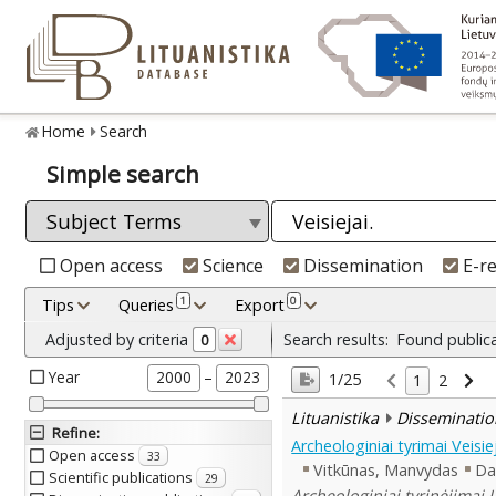
Home
Search
Simple search
Open access
Science
Dissemination
E-r
1
0
Tips
Queries
Export
Adjusted by criteria
Search results:
Found public
0
Year
–
2000
2023
1/25
1
2
Lituanistika
Disseminatio
Refine
:
Archeologiniai tyrimai Veisi
Open access
33
Vitkūnas, Manvydas
Da
Scientific publications
29
Archeologiniai tyrinėjimai 