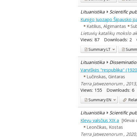
Lituanistika
Scientific pu
Kunigo Juozapo Šipausko pa
Katilius, Algimantas
Sub
Lietuvių katalikų mokslo a
Views:
87
Downloads:
2
Summary
LT
Summ
Lituanistika
Disseminatio
Varviškės "respublika" (192
Lučinskas, Gintaras
Terra Jatwezenorum , 2013, 
Views:
155
Downloads:
6
Summary
EN
Rela
Lituanistika
Scientific pu
Klevų valsčius XIX a
[Klevai
Leončikas, Kostas
Terra Jatwezenorum , 2020, 1