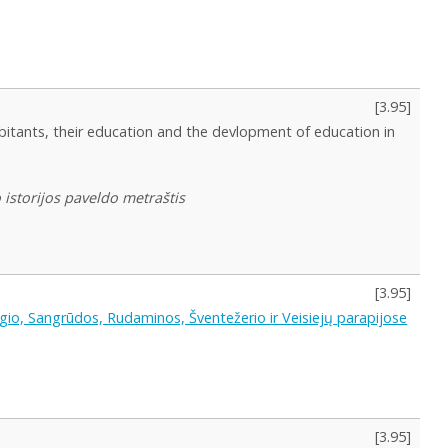
[
3.95
]
bitants, their education and the devlopment of education in
 istorijos paveldo metraštis
[
3.95
]
gio, Sangrūdos, Rudaminos, Šventežerio ir Veisiejų parapijose
[
3.95
]