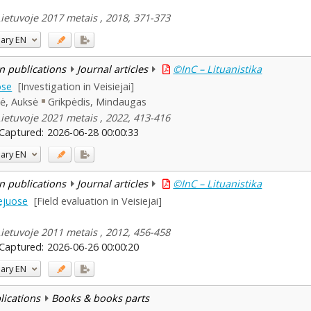
Lietuvoje 2017 metais , 2018, 371-373
ary
EN
n publications
Journal articles
©InC – Lituanistika
ose
[Investigation in Veisiejai]
tė, Auksė
Grikpėdis, Mindaugas
Lietuvoje 2021 metais , 2022, 413-416
Captured:
2026-06-28 00:00:33
ary
EN
n publications
Journal articles
©InC – Lituanistika
iejuose
[Field evaluation in Veisiejai]
Lietuvoje 2011 metais , 2012, 456-458
Captured:
2026-06-26 00:00:20
ary
EN
blications
Books & books parts