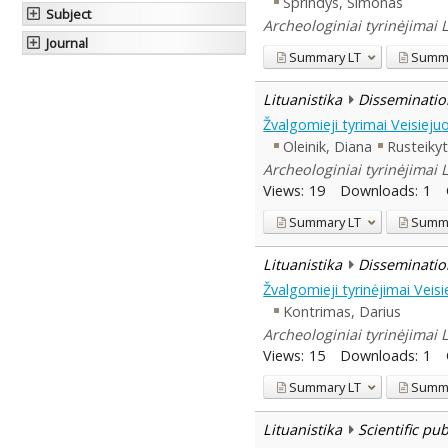
Sprindys, Simonas
Subject
Archeologiniai tyrinėjimai 
Journal
Summary
LT
Summ
Lituanistika
Disseminatio
Žvalgomieji tyrimai Veisieju
Oleinik, Diana
Rusteiky
Archeologiniai tyrinėjimai 
Views:
19
Downloads:
1
Summary
LT
Summ
Lituanistika
Disseminatio
Žvalgomieji tyrinėjimai Veis
Kontrimas, Darius
Archeologiniai tyrinėjimai 
Views:
15
Downloads:
1
Summary
LT
Summ
Lituanistika
Scientific pu