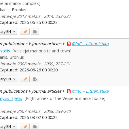
siejai manor complex]
kanis, Bronius
Lietuvoje 2013 metais , 2014, 233-237
Captured:
2026-06-25 00:00:23
ary
EN
n publications
Journal articles
©InC – Lituanistika
stelis
[Veisiejai manor site and town]
anis, Bronius
Lietuvoje 2008 metais , 2009, 227-231
Captured:
2026-06-26 00:00:20
ary
EN
n publications
Journal articles
©InC – Lituanistika
ysis fligelis
[Right annex of the Veisiejai manor house]
Lietuvoje 2007 metais , 2008, 239-240
Captured:
2026-08-02 00:00:22
ary
EN