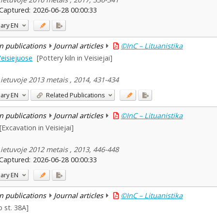
Captured:
2026-06-28 00:00:33
ary
EN
n publications
Journal articles
©InC – Lituanistika
eisiejuose
[Pottery kiln in Veisiejai]
Lietuvoje 2013 metais , 2014, 431-434
ary
EN
Related Publications
n publications
Journal articles
©InC – Lituanistika
[Excavation in Veisiejai]
Lietuvoje 2012 metais , 2013, 446-448
Captured:
2026-06-28 00:00:33
ary
EN
n publications
Journal articles
©InC – Lituanistika
o st. 38A]