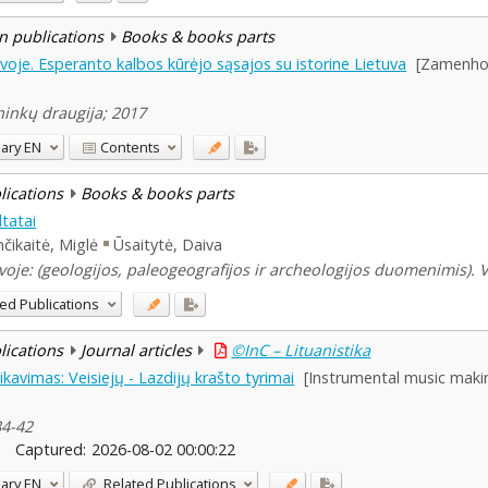
n publications
Books & books parts
voje. Esperanto kalbos kūrėjo sąsajos su istorine Lietuva
[Zamenhof 
ininkų draugija; 2017
ary
EN
Contents
blications
Books & books parts
ltatai
čikaitė, Miglė
Ūsaitytė, Daiva
je: (geologijos, paleogeografijos ir archeologijos duomenimis). Vi
ed Publications
blications
Journal articles
©InC – Lituanistika
kavimas: Veisiejų - Lazdijų krašto tyrimai
[Instrumental music making
34-42
Captured:
2026-08-02 00:00:22
ary
EN
Related Publications