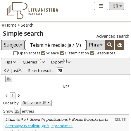
Home
Search
Simple search
Advanced search
Open access
Science
Dissemination
E-resources
Tips
Queries
Export
1
0
Adjusted by criteria
Adjust
Search results:
0
78
0
Year
–
2000
2025
1/25
Refine
:
1
Open access
61
Relevance
Order by:
Scientific publications
74
Dissemination publications
4
Show
entries
Document Type
:
Lituanistika
Scientific publications
Books & books parts
[
23.11
]
Books & books parts
17
Alternatyvus civilinių ginčų sprendimas
Journal articles
57