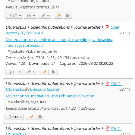
Kaminskienė, Natalija
Dissertations
4
Vilnius : Registrų centras, 2011
Subject area
:
Education
1
LT
Documentation. Iinformation
1
Lituanistika
Scientific publications
Journal articles
Open
Psychology
4
Access (CC) BY-SA 4.0
[
23.11
]
Sociology
3
Ar mediatoriui kyla civilinė atsakomybė už ydingą vadovavimą
Law
78
mediacijos procesui?
Text language
Juškaitė-Vizbarienė, Jomilė
Country of publication
Teisės apžvalga , 2014, 1 (11), 99-138 Law review
Historical periods
Views:
123
Downloads:
21
Captured:
2026-08-02 00:00:22
Lithuanian place names
LT
Subject
Lituanistika
Scientific publications
Journal articles
©InC –
Journal
Lituanistika
straipsnio tekstas
[
23.11
]
Arbitration vs. mediation - the Lithuanian situation
Nekrošius, Vytautas
Białostockie Studia Prawnicze , 2017, 22, 4, 225-233
EN
Lituanistika
Scientific publications
Journal articles
©InC –
Lituanistika
[
23.11
]