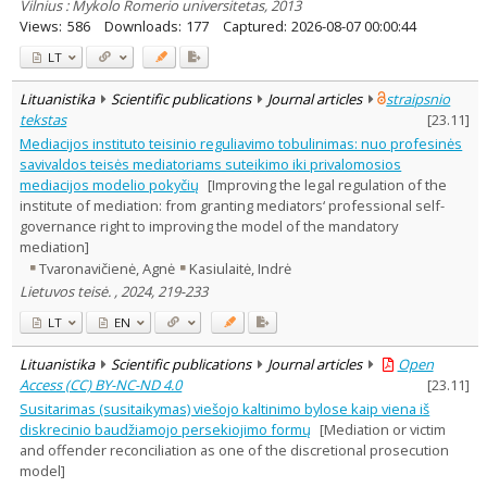
Vilnius : Mykolo Romerio universitetas, 2013
Views:
586
Downloads:
177
Captured:
2026-08-07 00:00:44
LT
Lituanistika
Scientific publications
Journal articles
straipsnio
tekstas
[
23.11
]
Mediacijos instituto teisinio reguliavimo tobulinimas: nuo profesinės
savivaldos teisės mediatoriams suteikimo iki privalomosios
mediacijos modelio pokyčių
[Improving the legal regulation of the
institute of mediation: from granting mediators‘ professional self-
governance right to improving the model of the mandatory
mediation]
Tvaronavičienė, Agnė
Kasiulaitė, Indrė
Lietuvos teisė. , 2024, 219-233
LT
EN
Lituanistika
Scientific publications
Journal articles
Open
Access (CC) BY-NC-ND 4.0
[
23.11
]
Susitarimas (susitaikymas) viešojo kaltinimo bylose kaip viena iš
diskrecinio baudžiamojo persekiojimo formų
[Mediation or victim
and offender reconciliation as one of the discretional prosecution
model]