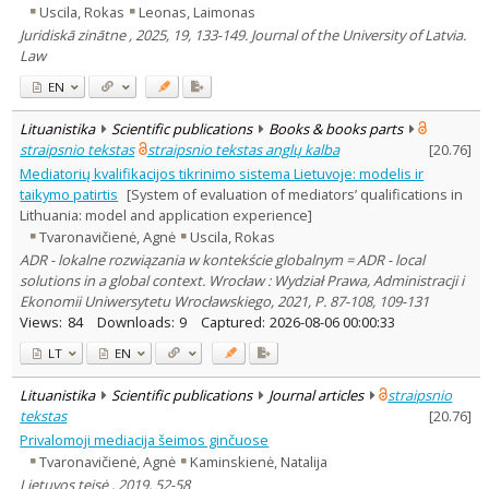
Uscila, Rokas
Leonas, Laimonas
Juridiskā zinātne , 2025, 19, 133-149. Journal of the University of Latvia.
Law
EN
Lituanistika
Scientific publications
Books & books parts
straipsnio tekstas
straipsnio tekstas anglų kalba
[
20.76
]
Mediatorių kvalifikacijos tikrinimo sistema Lietuvoje: modelis ir
taikymo patirtis
[System of evaluation of mediators’ qualifications in
Lithuania: model and application experience]
Tvaronavičienė, Agnė
Uscila, Rokas
ADR - lokalne rozwiązania w kontekście globalnym = ADR - local
solutions in a global context. Wrocław : Wydział Prawa, Administracji i
Ekonomii Uniwersytetu Wrocławskiego, 2021, P. 87-108, 109-131
Views:
84
Downloads:
9
Captured:
2026-08-06 00:00:33
LT
EN
Lituanistika
Scientific publications
Journal articles
straipsnio
tekstas
[
20.76
]
Privalomoji mediacija šeimos ginčuose
Tvaronavičienė, Agnė
Kaminskienė, Natalija
Lietuvos teisė , 2019, 52-58