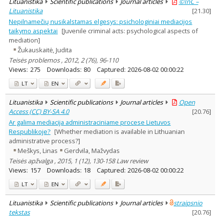
Lituanistika
Scientific publications
Journal articles
©InC –
Lituanistika
[
21.30
]
Nepilnamečių nusikalstamas elgesys: psichologiniai mediacijos
taikymo aspektai
[Juvenile criminal acts: psychological aspects of
mediation]
Žukauskaitė, Judita
Teisės problemos , 2012, 2 (76), 96-110
Views:
275
Downloads:
80
Captured:
2026-08-02 00:00:22
LT
EN
Lituanistika
Scientific publications
Journal articles
Open
Access (CC) BY-SA 4.0
[
20.76
]
Ar galima mediacija administraciniame procese Lietuvos
Respublikoje?
[Whether mediation is available in Lithuanian
administrative process?]
Meškys, Linas
Gerdvila, Mažvydas
Teisės apžvalga , 2015, 1 (12), 130-158 Law review
Views:
157
Downloads:
18
Captured:
2026-08-02 00:00:22
LT
EN
Lituanistika
Scientific publications
Journal articles
straipsnio
tekstas
[
20.76
]