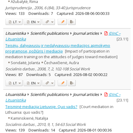
Ažubalytė, Rima
Jurisprudencija , 2006, 6 (84), 33-40 Jurisprudence
Views:
133
Downloads:
7
Captured:
2026-08-06 00:00:33
LT
EN
Lituanistika
Scientific publications
Journal articles
©InC –
Lituanistika
[
23.11
]
Teisėjų, dalyvavusių ir nedalyvavusių mediacijos apmokymo
programose, požiūris į mediaciją
[Impact of participation in
mediation training on the attitudes of judges toward mediation]
Sondaitė, Jolanta
Čechavičienė, Aušra
Socialinis darbas , 2008, 7, 2, 102-108 Social Work
Views:
87
Downloads:
5
Captured:
2026-08-02 00:00:22
LT
EN
Lituanistika
Scientific publications
Journal articles
©InC –
Lituanistika
[
23.11
]
Teisminė mediacija Lietuvoje. Quo vadis?
[Court mediation in
Lithuania: quo vadis?]
Kaminskienė, Natalija
Socialinis darbas , 2010, 9, 1, 54-63 Social Work
Views:
139
Downloads:
14
Captured:
2026-08-01 00:00:36