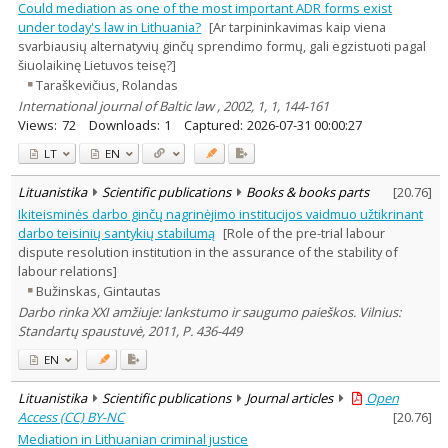
Could mediation as one of the most important ADR forms exist
under today's law in Lithuania?
[Ar tarpininkavimas kaip viena
svarbiausių alternatyvių ginčų sprendimo formų, gali egzistuoti pagal
šiuolaikinę Lietuvos teisę?]
Taraškevičius, Rolandas
International journal of Baltic law , 2002, 1, 1, 144-161
Views:
72
Downloads:
1
Captured:
2026-07-31 00:00:27
LT
EN
Lituanistika
Scientific publications
Books & books parts
[
20.76
]
Ikiteisminės darbo ginčų nagrinėjimo institucijos vaidmuo užtikrinant
darbo teisinių santykių stabilumą
[Role of the pre-trial labour
dispute resolution institution in the assurance of the stability of
labour relations]
Bužinskas, Gintautas
Darbo rinka XXI amžiuje: lankstumo ir saugumo paieškos. Vilnius:
Standartų spaustuvė, 2011, P. 436-449
EN
Lituanistika
Scientific publications
Journal articles
Open
Access (CC) BY-NC
[
20.76
]
Mediation in Lithuanian criminal justice