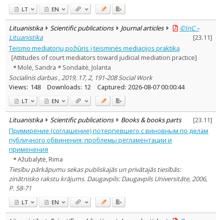
LT
EN
Lituanistika
Scientific publications
Journal articles
©InC –
Lituanistika
[
23.11
]
Teismo mediatorių požiūris į teisminės mediacijos praktiką
[Attitudes of court mediators toward judicial mediation practice]
Molė, Sandra
Sondaitė, Jolanta
Socialinis darbas , 2019, 17, 2, 191-208 Social Work
Views:
148
Downloads:
12
Captured:
2026-08-07 00:00:44
LT
EN
Lituanistika
Scientific publications
Books & books parts
[
23.11
]
Примирение (соглашение) потерпевшего с виновным по делам
публичного обвинения: проблемы регламентации и
применения
Ažubalytė, Rima
Tiesību pārkāpumu sekas publiskajās un privātajās tiesībās:
zinātnisko rakstu krājums. Daugavpils: Daugavpils Universitāte, 2006,
P. 58-71
LT
EN