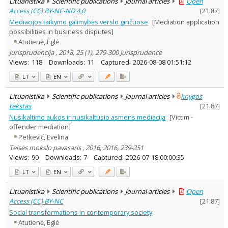
Lituanistika
Scientific publications
Journal articles
Open
Access (CC) BY-NC-ND 4.0
[
21.87
]
Mediacijos taikymo galimybės verslo ginčuose
[Mediation application
possibilities in business disputes]
Atutienė, Eglė
Jurisprudencija , 2018, 25 (1), 279-300 Jurisprudence
Views:
118
Downloads:
11
Captured:
2026-08-08 01:51:12
LT
EN
Lituanistika
Scientific publications
Journal articles
knygos
tekstas
[
21.87
]
Nusikaltimo aukos ir nusikaltusio asmens mediacija
[Victim -
offender mediation]
Petkevič, Evelina
Teisės mokslo pavasaris , 2016, 2016, 239-251
Views:
90
Downloads:
7
Captured:
2026-07-18 00:00:35
LT
EN
Lituanistika
Scientific publications
Journal articles
Open
Access (CC) BY-NC
[
21.87
]
Social transformations in contemporary society
Atutienė, Eglė