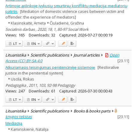
Artimoje aplinkoje įvykusių smurtinių konlfliktų mediacija: mediatorių
patirtis
[Mediation of domestic violence cases between victim and
offender: the experience of mediators]
Klasinskaitė, Arneta
Čiuladienė, Gražina
Socialinis darbas , 2020, 18, 1, 80-97 Social Work
Views:
165
Downloads:
32
Captured:
2026-07-27 00:00:19
LT
EN
Lituanistika
Scientific publications
Journal articles
Open
Access (CC) BY-SA 4.0
[
23.11
]
Atkuriamasis teisingumas penitencinėje sistemoje
[Restorative
justice in the penitential system]
Uscila, Rokas
Pedagogika , 2011, 103, 92-98 Pedagogy
Views:
247
Downloads:
61
Captured:
2026-07-30 00:00:43
LT
EN
Lituanistika
Scientific publications
Books & books parts
knygos tekstas
[
23.11
]
Mediacija
Kaminskienė, Natalija