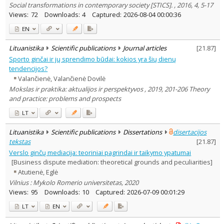
Social transformations in contemporary society [STICS]. , 2016, 4, 5-17
Views:
72
Downloads:
4
Captured:
2026-08-04 00:00:36
EN
Lituanistika
Scientific publications
Journal articles
[
21.87
]
Sporto ginčai ir jų sprendimo būdai: kokios yra šių dienų
tendencijos?
Valančienė, Valančienė Dovilė
Mokslas ir praktika: aktualijos ir perspektyvos , 2019, 201-206 Theory
and practice: problems and prospects
LT
Lituanistika
Scientific publications
Dissertations
disertacijos
tekstas
[
21.87
]
Verslo ginčų mediacija: teoriniai pagrindai ir taikymo ypatumai
[Business dispute mediation: theoretical grounds and peculiarities]
Atutienė, Eglė
Vilnius : Mykolo Romerio universitetas, 2020
Views:
95
Downloads:
10
Captured:
2026-07-09 00:01:29
LT
EN