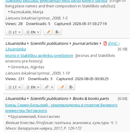
Stakliškių valsčiaus gyvenamųjų vietų vardų kilmė ir daryba
[Origin of
Subject area
:
living place names and their composition in Stakliškės valsčius]
Archaeology
2
Razmukaitė, Marija
History
5
Lietuvos lokaliniai tyrimai , 2008, 1-5
Linguistics
1
Views:
28
Downloads:
5
Captured:
2026-05-31 03:27:19
Arts
1
Text language
LT
EN
Country of publication
Lituanistika
Scientific publications
Journal articles
©InC –
Historical periods
Lituanistika
[
6.18
]
Lithuanian place names
Jiezno ir Stakliškių apylinkių priešistorė
[Jieznas and Stakliškės
environs pre-history]
Subject
Girininkas, Algirdas
Journal
Lietuvos lokaliniai tyrimai , 2009, 1-19
Views:
231
Downloads:
3
Captured:
2026-08-05 00:00:25
LT
EN
Lituanistika
Scientific publications
Books & books parts
[
6.04
]
Князь Семен Бельский - землевладелец и политик Великого
княжества Литовского
Ерусалимский, Константин
Вялікае Княства Літоўскае: палітыка, эканоміка, культура. Ч. 1.
Мінск: Беларуская навука, 2017, P. 129-172