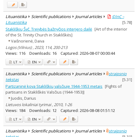
Lituanistika
Scientific publications
Journal articles
©InC –
Lituanistika
[
5.78
]
Stakliškių Švč. Trejybės bažnyčios interjero dailė
[Art of the interior
of the St. Trinity Church in Stakliškės]
Vaišnorienė, Daiva
Logos (Vilnius) , 2023, 114, 200-213
Views:
116
Downloads:
16
Captured:
2026-08-07 00:00:44
LT
EN
Lituanistika
Scientific publications
Journal articles
straipsnio
tekstas
[
5.31
]
Partizaninė kova Stakliškių valsčiuje 1944-1953 metais
[Fights of
partisans in Stakliškės Valsčius (1944-1953)]
Juodis, Darius
Lietuvos lokaliniai tyrimai , 2010, 1-26
Views:
184
Downloads:
12
Captured:
2026-08-08 01:51:12
LT
EN
Lituanistika
Scientific publications
Journal articles
straipsnio
tekstas
[
5.31
]