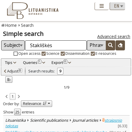
Home
Search
Simple search
Advanced search
Open access
Science
Dissemination
E-resources
Tips
Queries
Export
1
0
Adjusted by criteria
Adjust
Search results:
0
9
0
Year
–
2003
2023
1/9
Refine
:
1
Open access
8
Relevance
Order by:
Scientific publications
8
Dissemination publications
1
Show
entries
Document Type
:
Lituanistika
Scientific publications
Journal articles
straipsnio
Books & books parts
1
tekstas
[
6.33
]
Journal articles
8