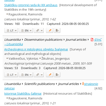
Stakliškių istorinė raida iki XIX amžiaus
[Historical development of
Stakliškės in the 19th century]
Ragauskienė, Raimonda
Lietuvos lokaliniai tyrimai , 2010, 1-62
Views:
160
Downloads:
11
Captured:
2026-08-05 00:00:25
LT
EN
Lituanistika
Dissemination publications
Journal articles
©InC
– Lituanistika
[
5.01
]
Archeologijos ir mitologijos objektų žvalgymai
[Surveys of
archaeological and mythological objects]
Vaitkevičius, Vykintas
Žikulinas, Jevgenijus
Archeologiniai tyrinėjimai Lietuvoje 2008 metais , 2009, 501-509
Views:
53
Downloads:
3
Captured:
2026-08-05 00:00:25
LT
EN
Lituanistika
Scientific publications
Journal articles
straipsnio
tekstas
[
4.92
]
Istoriniai Stakliškių šaltiniai
[Historical resources of Stakliškės]
Ragauskienė, Raimonda
Lietuvos lokaliniai tyrimai , 2010, 1-21