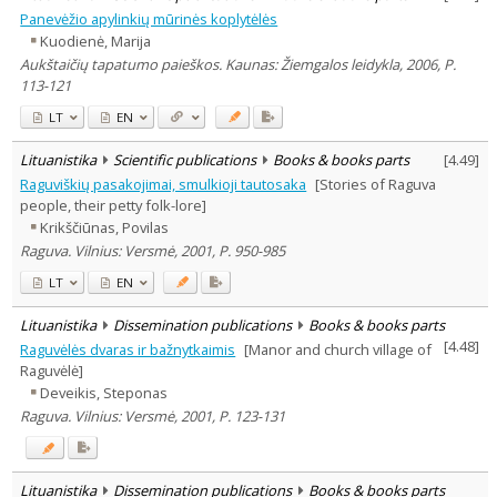
Panevėžio apylinkių mūrinės koplytėlės
Kuodienė, Marija
Aukštaičių tapatumo paieškos. Kaunas: Žiemgalos leidykla, 2006, P.
113-121
LT
EN
Lituanistika
Scientific publications
Books & books parts
[
4.49
]
Raguviškių pasakojimai, smulkioji tautosaka
[Stories of Raguva
people, their petty folk-lore]
Krikščiūnas, Povilas
Raguva. Vilnius: Versmė, 2001, P. 950-985
LT
EN
Lituanistika
Dissemination publications
Books & books parts
[
4.48
]
Raguvėlės dvaras ir bažnytkaimis
[Manor and church village of
Raguvėlė]
Deveikis, Steponas
Raguva. Vilnius: Versmė, 2001, P. 123-131
Lituanistika
Dissemination publications
Books & books parts