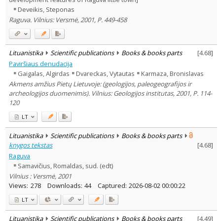
Deveikis, Steponas
Raguva. Vilnius: Versmė, 2001, P. 449-458
Lituanistika
Scientific publications
Books & books parts
[
4.68
]
Paviršiaus denudacija
Gaigalas, Algirdas
Dvareckas, Vytautas
Karmaza, Bronislavas
Akmens amžius Pietų Lietuvoje: (geologijos, paleogeografijos ir
archeologijos duomenimis). Vilnius: Geologijos institutas, 2001, P. 114-
120
LT
Lituanistika
Scientific publications
Books & books parts
knygos tekstas
[
4.68
]
Raguva
Samavičius, Romaldas, sud. (edt)
Vilnius : Versmė, 2001
Views:
278
Downloads:
44
Captured:
2026-08-02 00:00:22
LT
Lituanistika
Scientific publications
Books & books parts
[
4.49
]