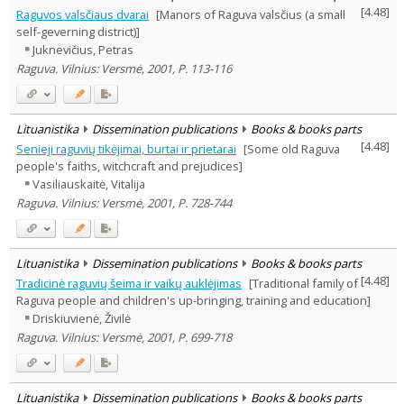
[
4.48
]
Raguvos valsčiaus dvarai
[Manors of Raguva valsčius (a small
self-geverning district)]
Juknevičius, Petras
Raguva. Vilnius: Versmė, 2001, P. 113-116
Lituanistika
Dissemination publications
Books & books parts
[
4.48
]
Senieji raguvių tikėjimai, burtai ir prietarai
[Some old Raguva
people's faiths, witchcraft and prejudices]
Vasiliauskaitė, Vitalija
Raguva. Vilnius: Versmė, 2001, P. 728-744
Lituanistika
Dissemination publications
Books & books parts
[
4.48
]
Tradicinė raguvių šeima ir vaikų auklėjimas
[Traditional family of
Raguva people and children's up-bringing, training and education]
Driskiuvienė, Živilė
Raguva. Vilnius: Versmė, 2001, P. 699-718
Lituanistika
Dissemination publications
Books & books parts