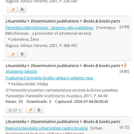
Raguva. Vilnius: Versmė, 2001, P. 536-540
Lituanistika
Dissemination publications
Books & books parts
[
4.99
]
Terentijus Mitrofanovas - dvasinių eilių pateikėjas
[Terentijus
Mitrofanovas - a presenter of emotional verses]
Lebedeva, Žana
Raguva. Vilnius: Versmė, 2001, P. 988-992
Lituanistika
Dissemination publications
Books & books parts
straipsnio tekstas
[
4.85
]
Tradiciniai Panevėžio krašto valgiai ir valgymo ritas
Vasiliauskaitė, Vitalija
Iš Panevėžio praeities: nematerialusis etninės kultūros paveldas.
Panevėžys: Panevėžio kraštotyros muziejus, 2011, P. 84-94
Views:
33
Downloads:
3
Captured:
2026-07-04 00:00:43
LT
Lituanistika
Dissemination publications
Books & books parts
[
4.72
]
Raguvos miestelio urbanistinės raidos bruožai
[Urban
development features of Raguva little town]