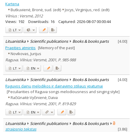
Kartena
Butkuvienė, Bronė, sud. (edt)
Jocys, Virginijus, red. (edt)
Vilnius : Versmė, 2012
Views:
192
Downloads:
16
Captured:
2026-08-07 00:00:44
LT
Lituanistika
Scientific publications
Books & books parts
[
4.00
]
Praeities atmintis
[Memory of the past]
Novikovas, Jurijus
Raguva. Vilnius: Versmė, 2001, P. 985-988
LT
EN
Lituanistika
Scientific publications
Books & books parts
[
4.00
]
Raguvos dainų melodikos ir dainavimo stiliaus ypatumai
[Peculiarities of Raguva songs melodiousness and singing style]
Račiūnaitė-Vyčinienė, Daiva
Raguva. Vilnius: Versmė, 2001, P. 819-829
LT
EN
Lituanistika
Scientific publications
Books & books parts
straipsnio tekstas
[
3.86
]