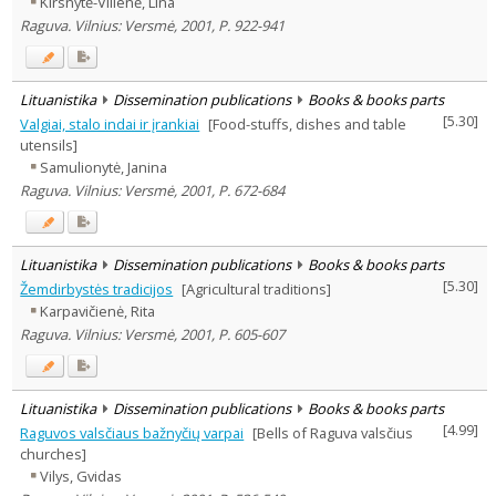
Kirsnytė-Vilienė, Lina
Subject area
:
Raguva. Vilnius: Versmė, 2001, P. 922-941
Archaeology
6
Ethnology
21
History
22
Linguistics
4
Lituanistika
Dissemination publications
Books & books parts
Documentation. Iinformation
[
5.30
]
Valgiai, stalo indai ir įrankiai
[Food-stuffs, dishes and table
2
utensils]
Arts
4
Theology
Samulionytė, Janina
2
Raguva. Vilnius: Versmė, 2001, P. 672-684
Text language
Country of publication
Historical periods
Lituanistika
Dissemination publications
Books & books parts
Lithuanian place names
[
5.30
]
Žemdirbystės tradicijos
[Agricultural traditions]
Subject
Karpavičienė, Rita
Raguva. Vilnius: Versmė, 2001, P. 605-607
Journal
Lituanistika
Dissemination publications
Books & books parts
[
4.99
]
Raguvos valsčiaus bažnyčių varpai
[Bells of Raguva valsčius
churches]
Vilys, Gvidas