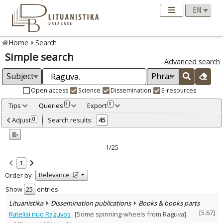
Home
Search
Simple search
Advanced search
Open access
Science
Dissemination
E-resources
Tips
Queries
Export
1
0
Adjusted by criteria
Adjust
Search results:
0
45
0
Year
–
2001
2021
1/25
Refine
:
1
Open access
9
Relevance
Order by:
Scientific publications
28
Dissemination publications
17
Show
entries
Document Type
:
Lituanistika
Dissemination publications
Books & books parts
Books & books parts
40
[
5.67
]
Rateliai nuo Raguvos
[Some spinning-wheels from Raguva]
Journal articles
5