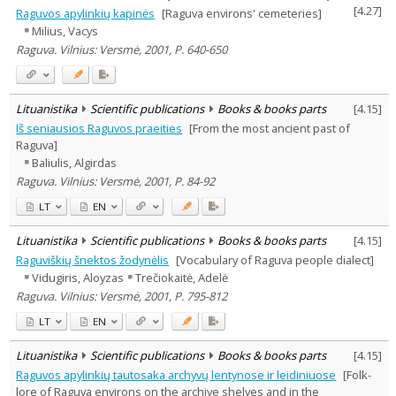
[
4.27
]
Raguvos apylinkių kapinės
[Raguva environs' cemeteries]
Milius, Vacys
Raguva. Vilnius: Versmė, 2001, P. 640-650
Lituanistika
Scientific publications
Books & books parts
[
4.15
]
Iš seniausios Raguvos praeities
[From the most ancient past of
Raguva]
Baliulis, Algirdas
Raguva. Vilnius: Versmė, 2001, P. 84-92
LT
EN
Lituanistika
Scientific publications
Books & books parts
[
4.15
]
Raguviškių šnektos žodynėlis
[Vocabulary of Raguva people dialect]
Vidugiris, Aloyzas
Trečiokaitė, Adelė
Raguva. Vilnius: Versmė, 2001, P. 795-812
LT
EN
Lituanistika
Scientific publications
Books & books parts
[
4.15
]
Raguvos apylinkių tautosaka archyvų lentynose ir leidiniuose
[Folk-
lore of Raguva environs on the archive shelves and in the