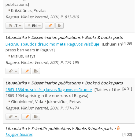
publications]
Krikščiūnas, Povilas
Raguva. Vilnius: Versmė, 2001, P. 813-819
LT
EN
Lituanistika
Dissemination publications
Books & books parts
[
4.09
]
Lietuvių spaudos draudimo metai Raguvos valsčiuje
[Lithuanian
press ban years in Raguva]
Misius, Kazys
Raguva. Vilnius: Versmė, 2001, P. 174-195
Lituanistika
Dissemination publications
Books & books parts
[
4.01
]
1863-1864 m. sukilėlių kovos Raguvos miškuose
[Battles of the
1863-1964 uprising in the environs of Raguva]
Girininkienė, Vida
Juknevičius, Petras
Raguva. Vilnius: Versmė, 2001, P. 171-174
Lituanistika
Scientific publications
Books & books parts
knygos tekstas
[
4.00
]