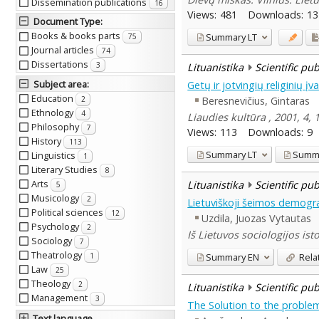
Dissemination publications
16
Views:
481
Downloads:
13
Document Type
:
Books & books parts
Summary
LT
75
Journal articles
74
Dissertations
3
Lituanistika
Scientific pu
Subject area
:
Getų ir jotvingių religinių įv
Education
Beresnevičius, Gintaras
2
Ethnology
4
Liaudies kultūra , 2001, 4, 
Philosophy
7
Views:
113
Downloads:
9
History
113
Summary
LT
Summ
Linguistics
1
Literary Studies
8
Arts
Lituanistika
Scientific pu
5
Musicology
2
Lietuviškoji šeimos demografi
Political sciences
12
Uzdila, Juozas Vytautas
Psychology
2
Iš Lietuvos sociologijos isto
Sociology
7
Theatrology
Summary
EN
Rela
1
Law
25
Theology
2
Lituanistika
Scientific pu
Management
3
The Solution to the problem
Text language