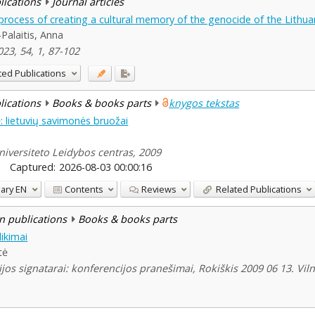
blications
Journal articles
he process of creating a cultural memory of the genocide of the Lith
-Palaitis, Anna
023, 54, 1, 87-102
ted Publications
blications
Books & books parts
knygos tekstas
lietuvių savimonės bruožai
niversiteto Leidybos centras, 2009
Captured:
2026-08-03 00:00:16
ary
EN
Contents
Reviews
Related Publications
n publications
Books & books parts
likimai
tė
jos signatarai: konferencijos pranešimai, Rokiškis 2009 06 13. Viln