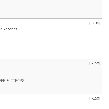
[
17.36
]
he Yotvings]
[
16.50
]
1999, P. 119-140
[
16.50
]