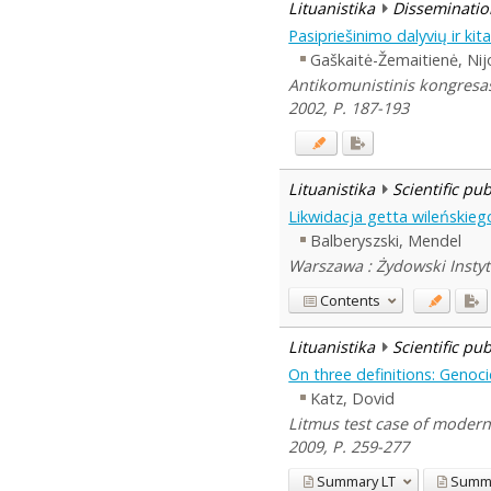
Lituanistika
Disseminatio
Pasipriešinimo dalyvių ir k
Gaškaitė-Žemaitienė, Nij
Antikomunistinis kongresas
2002, P. 187-193
Lituanistika
Scientific pu
Likwidacja getta wileńskieg
Balberyszski, Mendel
Warszawa : Żydowski Instyt
Contents
Lituanistika
Scientific pu
On three definitions: Genoc
Katz, Dovid
Litmus test case of moderni
2009, P. 259-277
Summary
LT
Summ