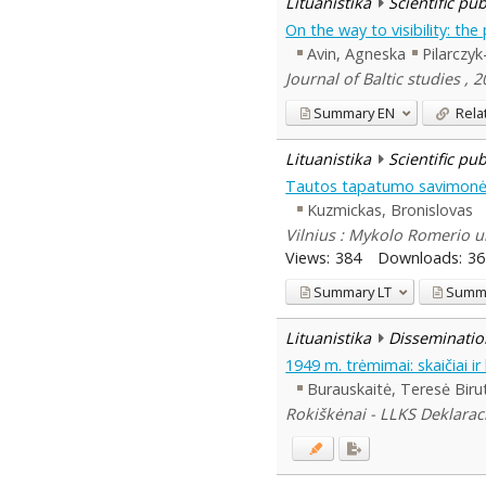
Lituanistika
Scientific pu
On the way to visibility: t
Avin, Agneska
Pilarczyk
Journal of Baltic studies , 2
Summary
EN
Rela
Lituanistika
Scientific pu
Tautos tapatumo savimonė: 
Kuzmickas, Bronislovas
Vilnius : Mykolo Romerio u
Views:
384
Downloads:
36
Summary
LT
Summ
Lituanistika
Disseminatio
1949 m. trėmimai: skaičiai ir 
Burauskaitė, Teresė Biru
Rokiškėnai - LLKS Deklaraci