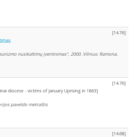
[
14.76
]
ėtimas
munizmo nusikaltimų įvertinimas", 2000. Vilnius: Ramona,
[
14.76
]
inai diocese - victims of January Uprising in 1863]
orijos paveldo metraštis
[
14.68
]