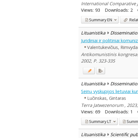
International Comparative J
Views:
93
Downloads:
2
Summary
EN
Rela
Lituanistika
Disseminatio
Juridiniai ir politiniai kom
Valentukevičius, Rimvyda
Antikomunistinis kongresas
2002, P. 323-335
Lituanistika
Disseminatio
Seinų vyskupijos lietuviai k
Lučinskas, Gintaras
Terra Jatwezenorum , 2023, 
Views:
69
Downloads:
1
Summary
LT
Summ
Lituanistika
Scientific pu