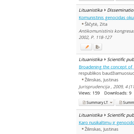
Lituanistika
Disseminatio
Komunistinis genocidas oku
Šličytė, Zita
Antikomunistinis kongresas
2002, P. 118-127
Lituanistika
Scientific pu
Broadening the concept of ge
respublikos baudžiamuosiuos
Žilinskas, Justinas
Jurisprudencija , 2009, 4 (
Views:
159
Downloads:
9
Summary
LT
Summ
Lituanistika
Scientific pu
Karo nusikaltimų ir genoci
Žilinskas, Justinas