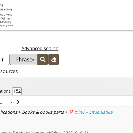
Advanced search
esources
ations
152
…
7
blications
Books & books parts
©InC – Lituanistika
uvos rašytojų sąjungos leidykla, 2015, P. 5-11