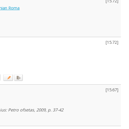
[
15.72
]
uanian Roma
[
15.72
]
[
15.67
]
ius: Petro ofsetas, 2009, p. 37-42