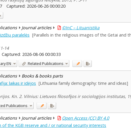
7
Captured:
2026-06-26 00:00:20
blications
Journal articles
©InC – Lituanistika
aizdžių paralelės
[Parallels in the religious images of the Getai and t
11-14
Captured:
2026-08-06 00:00:33
ary
EN
Related Publications
blications
Books & books parts
ja: laikas ir idėjos
[Lithuania family demography: time and ideas]
rijos. Kn. 2. Vilnius: Lietuvos filosofijos ir sociologijos institutas, 
ted Publications
blications
Journal articles
Open Access (CC) BY 4.0
 of the KGB reserve and / or national security interests