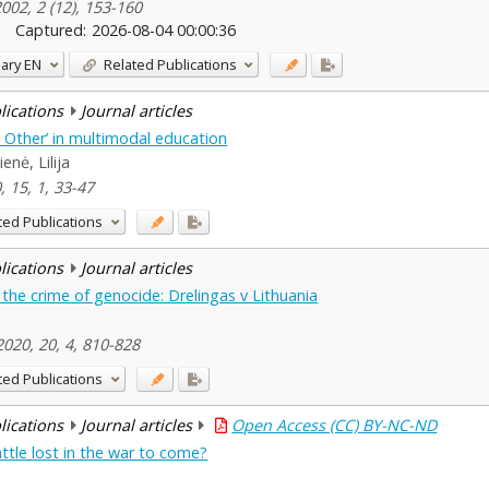
2002, 2 (12), 153-160
Captured:
2026-08-04 00:00:36
ary
EN
Related Publications
blications
Journal articles
r Other’ in multimodal education
enė, Lilija
, 15, 1, 33-47
ted Publications
blications
Journal articles
d the crime of genocide: Drelingas v Lithuania
020, 20, 4, 810-828
ted Publications
blications
Journal articles
Open Access (CC) BY-NC-ND
attle lost in the war to come?