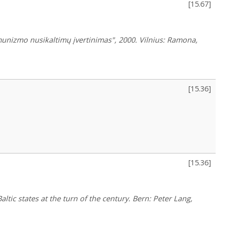
[
15.67
]
munizmo nusikaltimų įvertinimas", 2000. Vilnius: Ramona,
[
15.36
]
[
15.36
]
tic states at the turn of the century. Bern: Peter Lang,