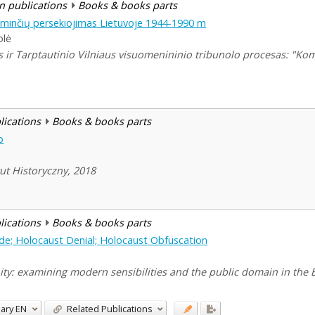
n publications
Books & books parts
itaminčių persekiojimas Lietuvoje 1944-1990 m
olė
 ir Tarptautinio Vilniaus visuomenininio tribunolo procesas: "Ko
blications
Books & books parts
o
ut Historyczny, 2018
blications
Books & books parts
ide; Holocaust Denial; Holocaust Obfuscation
ty: examining modern sensibilities and the public domain in the Bal
ary
EN
Related Publications