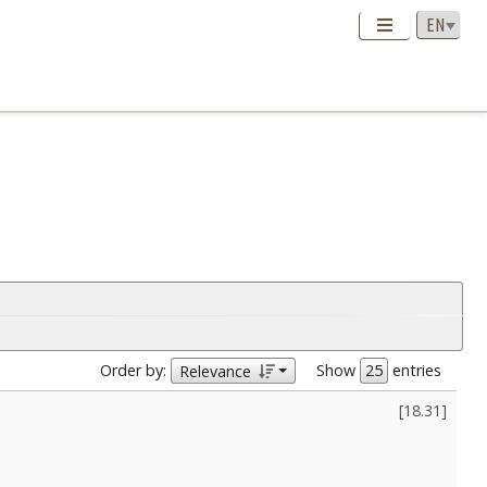
Order by:
Show
entries
Relevance
[
18.31
]