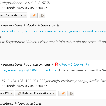
urisprudence , 2016, 2, 2, 67-71
Captured:
2026-08-05 00:00:25
ted Publications
n publications
Books & books parts
unizmo nusikaltimų tyrimo ir vertinimo aspektai: genocido sąvokos išpl
s
 ir Tarptautinio Vilniaus visuomenininio tribunolo procesas: "Ko
n publications
Journal articles
©InC – Lituanistika
unigai, nukentėję dėl 1863 m. sukilimo
[Lithuanian priests from the Se
15, 1, 184-198, 311, 321-322 Jotvingių kraštas: jotvingių krašto ist
Captured:
2026-08-04 00:00:36
ary
EN
Related Publications
blications
Journal articles