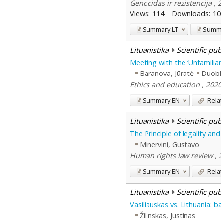
Genocidas ir rezistencija , 
Views:
114
Downloads:
10
Summary
LT
Summ
Lituanistika
Scientific pu
Meeting with the ‘Unfamilia
Baranova, Jūratė
Duobli
Ethics and education , 2020
Summary
EN
Rela
Lituanistika
Scientific pu
The Principle of legality an
Minervini, Gustavo
Human rights law review , 2
Summary
EN
Rela
Lituanistika
Scientific pu
Vasiliauskas vs. Lithuania: b
Žilinskas, Justinas