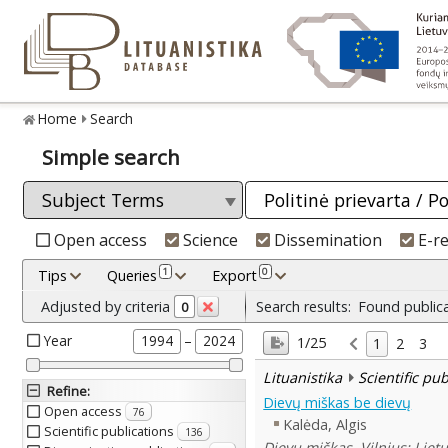
Home
Search
Simple search
Open access
Science
Dissemination
E-r
1
0
Tips
Queries
Export
Adjusted by criteria
Search results:
Found public
0
Year
–
1994
2024
1/25
1
2
3
Lituanistika
Scientific pu
Refine
:
Dievų miškas be dievų
Open access
76
Kalėda, Algis
Scientific publications
136
Dievų miškas. Vilnius: Liet