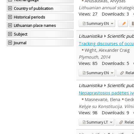
Anušauskas, Arvydas
Lithuanian annual strategic
Country of publication
Views:
27
Downloads:
3
Historical periods
Summary
EN
Lithuanian place names
Subject
Lituanistika
Scientific pu
Journal
Tracking discourses of occ
Wight, Alexander Craig
Plymouth, 2014
Views:
85
Downloads:
5
Summary
EN
Rela
Lituanistika
Scientific pu
Nepaprastosios padėties įve
Masnevaitė, Elena
Gedm
Kelyje su Konstitucija. Viln
Views:
98
Downloads:
9
Summary
LT
Relat