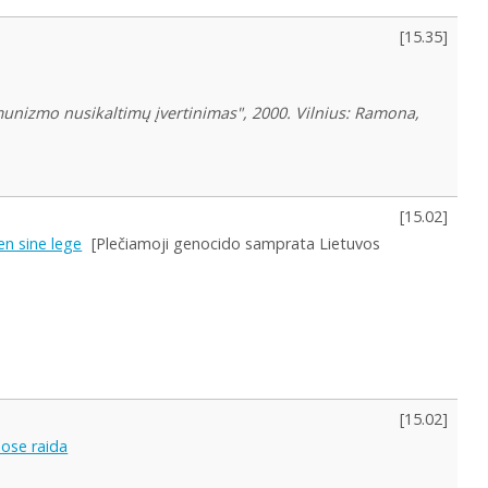
[
15.35
]
munizmo nusikaltimų įvertinimas", 2000. Vilnius: Ramona,
[
15.02
]
en sine lege
[Plečiamoji genocido samprata Lietuvos
[
15.02
]
ose raida