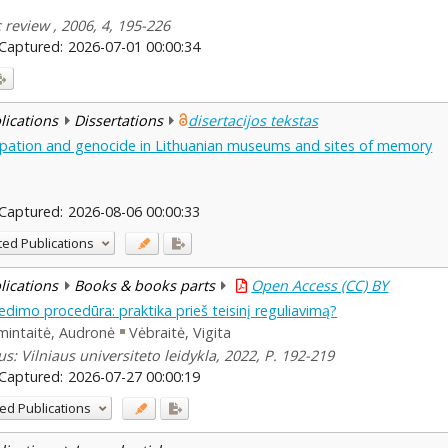
 review , 2006, 4, 195-226
Captured:
2026-07-01 00:00:34
blications
Dissertations
disertacijos tekstas
upation and genocide in Lithuanian museums and sites of memory
Captured:
2026-08-06 00:00:33
ted Publications
blications
Books & books parts
Open Access (CC) BY
dimo procedūra: praktika prieš teisinį reguliavimą?
intaitė, Audronė
Vėbraitė, Vigita
ius: Vilniaus universiteto leidykla, 2022, P. 192-219
Captured:
2026-07-27 00:00:19
ed Publications