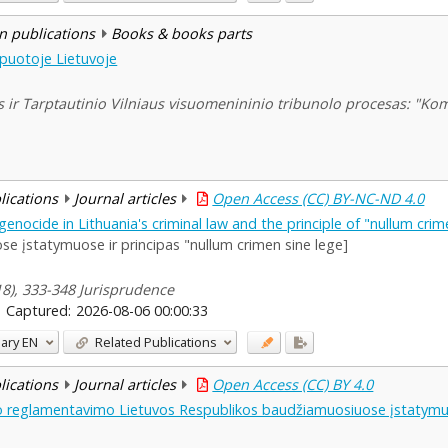
n publications
Books & books parts
puotoje Lietuvoje
 ir Tarptautinio Vilniaus visuomenininio tribunolo procesas: "Ko
blications
Journal articles
Open Access (CC) BY-NC-ND 4.0
nocide in Lithuania's criminal law and the principle of "nullum crim
e įstatymuose ir principas "nullum crimen sine lege]
118), 333-348 Jurisprudence
Captured:
2026-08-06 00:00:33
ary
EN
Related Publications
blications
Journal articles
Open Access (CC) BY 4.0
do reglamentavimo Lietuvos Respublikos baudžiamuosiuose įstatymu