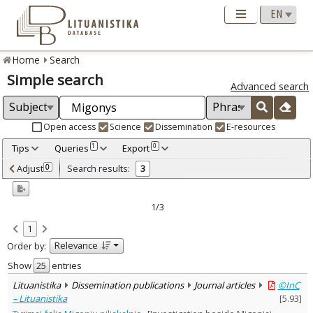
Home
Search
Simple search
Advanced search
Open access
Science
Dissemination
E-resources
Tips
Queries
Export
1
0
Adjusted by criteria
Adjust
Search results:
0
3
0
Year
–
2011
2022
1/3
Refine
:
1
Open access
3
Relevance
Order by:
Scientific publications
1
Dissemination publications
2
Show
entries
Document Type
:
Lituanistika
Dissemination publications
Journal articles
©InC
Journal articles
3
– Lituanistika
[
5.93
]
Subject area
: