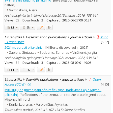
Tyrimai šalia Migonių piliakalnio
[Investigation beside Migoniai
Archaeology
3
hillfort]
Ethnology
1
Varžinskaitė, Aušra
History
1
Archeologiniai tyrinėjimai Lietuvoje 2015 metais , 2016, 138-141
Text language
Views:
55
Downloads:
2
Captured:
2026-06-27 00:00:31
Country of publication
LT
EN
Historical periods
Lithuanian place names
Lituanistika
Dissemination publications
Journal articles
©InC
– Lituanistika
[
5.62
]
Subject
2021 m. surasti piliakalniai
[Hillforts discovered in 2021]
Journal
Zabiela, Gintautas
Baubonis, Zenonas
Viršilienė, Jurgita
Archeologiniai tyrinėjimai Lietuvoje 2021 metais , 2022, 538-541
Views:
34
Downloads:
3
Captured:
2026-08-09 01:49:06
LT
EN
Lituanistika
Scientific publications
Journal articles
Open
Access (CC) BY 4.0
[
4.95
]
Mirusiųjų deginimo papročio refleksijos: padavimas apie Migonių
piliakalnį
[Reflections of the cremation rite: the place legend about
Migonys hill-fort]
Kurila, Laurynas
Vaitkevičius, Vykintas
Tautosakos darbai , 2011, 41, 107-134 Folklore Studies