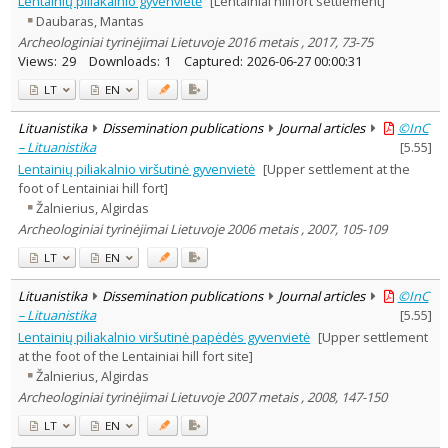
Lentainių piliakalnio gyvenvietė
[Lentainiai hillfort settlement]
Text language
Daubaras, Mantas
Country of publication
Archeologiniai tyrinėjimai Lietuvoje 2016 metais , 2017, 73-75
Views:
29
Downloads:
1
Captured:
2026-06-27 00:00:31
Historical periods
LT
EN
Lithuanian place names
Subject
Lituanistika
Dissemination publications
Journal articles
©InC
Journal
– Lituanistika
[
5.55
]
Lentainių piliakalnio viršutinė gyvenvietė
[Upper settlement at the
foot of Lentainiai hill fort]
Žalnierius, Algirdas
Archeologiniai tyrinėjimai Lietuvoje 2006 metais , 2007, 105-109
LT
EN
Lituanistika
Dissemination publications
Journal articles
©InC
– Lituanistika
[
5.55
]
Lentainių piliakalnio viršutinė papėdės gyvenvietė
[Upper settlement
at the foot of the Lentainiai hill fort site]
Žalnierius, Algirdas
Archeologiniai tyrinėjimai Lietuvoje 2007 metais , 2008, 147-150
LT
EN