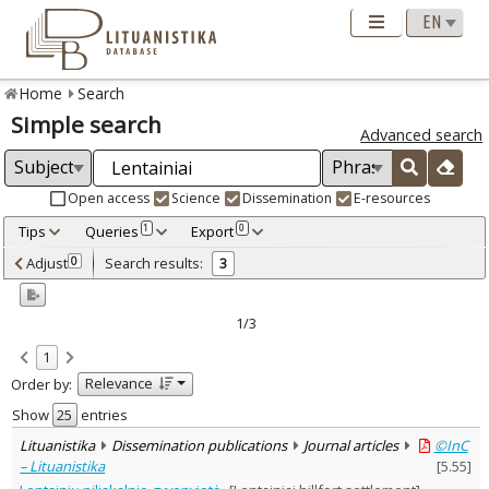
Home
Search
Simple search
Advanced search
Open access
Science
Dissemination
E-resources
Tips
Queries
Export
1
0
Adjusted by criteria
Adjust
Search results:
0
3
0
Year
–
2007
2017
1/3
Refine
:
1
Open access
3
Relevance
Order by:
Dissemination publications
3
Document Type
:
Show
entries
Journal articles
3
Lituanistika
Dissemination publications
Journal articles
©InC
Subject area
:
– Lituanistika
[
5.55
]
Archaeology
3