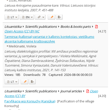
Zizas, Rimantas
Lietuva Antrajame pasauliniame kare. Vilnius: Lietuvos istorijos
instituto leidykla, 2007, P. 451-488
LT
EN
Lituanistika
Scientific publications
Books & books parts
Open Access (CC) BY-NC
[
4.27
]
Tarminiai (kalbiniai) variantai ir kalbinis kontekstas: vietiškumo
akcentai kalbiniame kraštovaizdyje
Meiliūnaitė, Violeta
Lietuvių dialektologijos profiliai: XXI amžiaus pradžios regioniniai
variantai, jų santykiai ir perspektyvos / Violeta Meiliūnaitė, Agnė
Čepaitienė, Diana Dambrauskienė, Žydrūnas Šidlauskas, Nijolė
Tuomienė, Simona Vyniautaitė, Danutė Valentukevičienė. Vilnius:
Lietuvių kalbos institutas, 2021, P. 141-153
Views:
185
Downloads:
78
Captured:
2026-08-06 00:00:33
LT
Lituanistika
Scientific publications
Journal articles
Open
Access (CC) BY
[
4.20
]
Pacyfikacja wsi Koniuchy (Kaniūkai)
[Pacification of the village
Koniuchy]