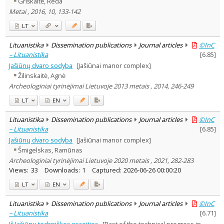
Griškaitė, Reda
Subject area
:
Metai , 2016, 10, 133-142
Archaeology
5
History
8
LT
Linguistics
1
Documentation. Iinformation
Lituanistika
Dissemination publications
Journal articles
©InC
1
– Lituanistika
[
6.85
]
Literary Studies
1
Jašiūnų dvaro sodyba
[Jašiūnai manor complex]
Arts
1
Political sciences
Žilinskaitė, Agnė
1
Sociology
1
Archeologiniai tyrinėjimai Lietuvoje 2013 metais , 2014, 246-249
Text language
LT
EN
Country of publication
Lituanistika
Dissemination publications
Journal articles
©InC
Historical periods
– Lituanistika
[
6.85
]
Lithuanian place names
Jašiūnų dvaro sodyba
[Jašiūnai manor complex]
Subject
Šmigelskas, Ramūnas
Archeologiniai tyrinėjimai Lietuvoje 2020 metais , 2021, 282-283
Journal
Views:
33
Downloads:
1
Captured:
2026-06-26 00:00:20
LT
EN
Lituanistika
Dissemination publications
Journal articles
©InC
– Lituanistika
[
6.71
]
Iš Jašiūnų techniškos praeities
[Past of the technical progress in