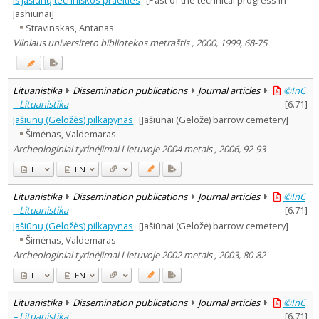
Jashiunai]
Stravinskas, Antanas
Vilniaus universiteto bibliotekos metraštis , 2000, 1999, 68-75
Lituanistika
Dissemination publications
Journal articles
©InC
– Lituanistika
[
6.71
]
Jašiūnų (Geložės) pilkapynas
[Jašiūnai (Geložė) barrow cemetery]
Šimėnas, Valdemaras
Archeologiniai tyrinėjimai Lietuvoje 2004 metais , 2006, 92-93
LT
EN
Lituanistika
Dissemination publications
Journal articles
©InC
– Lituanistika
[
6.71
]
Jašiūnų (Geložės) pilkapynas
[Jašiūnai (Geložė) barrow cemetery]
Šimėnas, Valdemaras
Archeologiniai tyrinėjimai Lietuvoje 2002 metais , 2003, 80-82
LT
EN
Lituanistika
Dissemination publications
Journal articles
©InC
– Lituanistika
[
6.71
]