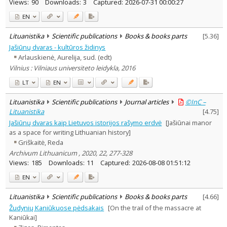
Views:
90
Downloads:
3
Captured:
2026-07-31 00:00:27
EN
Lituanistika
Scientific publications
Books & books parts
[
5.36
]
Jašiūnų dvaras - kultūros židinys
Arlauskienė, Aurelija, sud. (edt)
Vilnius : Vilniaus universiteto leidykla, 2016
LT
EN
Lituanistika
Scientific publications
Journal articles
©InC –
Lituanistika
[
4.75
]
Jašiūnų dvaras kaip Lietuvos istorijos rašymo erdvė
[Jašiūnai manor
as a space for writing Lithuanian history]
Griškaitė, Reda
Archivum Lithuanicum , 2020, 22, 277-328
Views:
185
Downloads:
11
Captured:
2026-08-08 01:51:12
EN
Lituanistika
Scientific publications
Books & books parts
[
4.66
]
Žudynių Kaniūkuose pėdsakais
[On the trail of the massacre at
Kaniūkai]