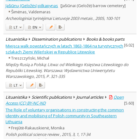
Jašiūnų (Geložės) pilkapynas
[Jašiūnai (Geložė) barrow cemetery]
Šimėnas, Valdemaras
Archeologiniai tyrinėjimai Lietuvoje 2003 metais , 2005, 100-101
LT
EN
Lituanistika
Dissemination publications
Books & books parts
[
6.02
]
Miejsca walk powstańczych w latach 1863-1864 na turystycznych
szlakach Ziemi Wileńskiej w Republice Litewskie
Treszczyński, Michał
Między Rusią a Polską: Litwa: od Wielkiego Księstwa Litewskiego do
Republiki Litewskiej. Warszawa: Wydawnictwa Uniwersytetu
Warszawskiego, 2015, P. 321-335
LT
Lituanistika
Scientific publications
Journal articles
Open
Access (CC) BY-NC-ND
[
5.60
]
The Role of voluntary organisations in constructing the common
identity and mobilising of Polish community in Southeastern
Lithuania
Frejūtė-Rakauskienė, Monika
Polish political science review , 2015, 3, 1, 17-34