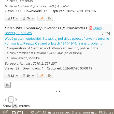
Zizas, Rimantas
Biuletyn Historii Pogranicza , 2003, 4, 33-57
Views:
112
Downloads:
12
Captured:
2026-07-19 00:00:16
LT
EN
Lituanistika
Scientific publications
Journal articles
Open
Access (CC) BY-ND
[
3.65
]
Współpraca niemieckiej i litewskiej policji bezpieczeństwa na terenie
Komisariatu Rzeszy Ostland w latach 1941-1944: (zarys problemu)
[Cooperation of German and Lithuanian security police in the
Reichskommisariat Ostland 1941-1944: (an outline)]
Tomkiewicz, Monika
Europa orientalis , 2010, 2, 251-257
Views:
32
Downloads:
1
Captured:
2026-07-20 00:00:19
LT
EN
1/15
1
Show
entries
© LMT. All rights reserved.
Site is running on
KUSoftas