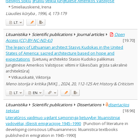
Išeivijos šokių grupių veikla Jungtuiėse Amerikos Valstijose
Smieliauskienė, Irena
Liaudies kūryba , 1996, 4, 173-179
LT
Lituanistika
Scientific publications
Journal articles
Open
Access (CC) BY-NC-ND 4.0
[
19.70
]
The legacy of Lithuanian architect Stasys Kudokas in the United
States of America: sacred architecture based on hope and
expectations
[Lietuvių architekto Stasio Kudoko palikimas
Jungtinėse Amerikos Valstijose: viltimi ir lūkesčiais grįsta sakralinė
architektūra]
Vitkauskaitė, Viktorija
Meno istorija ir kritika [MIK]. , 2024, 20, 112-125 Art History & Criticism
LT
EN
Lituanistika
Scientific publications
Dissertations
disertacijos
tekstas
[
18.96
]
Literatūros vaidmuo ugdant sąmoningą lietuvybę: lituanistiniai
vadovėliai, išleisti emigracijoje 1945–1990
[Function of literature in
developing conscious Lithuanianness: lituanistica textbooks
published in emigration in 1945–1990]