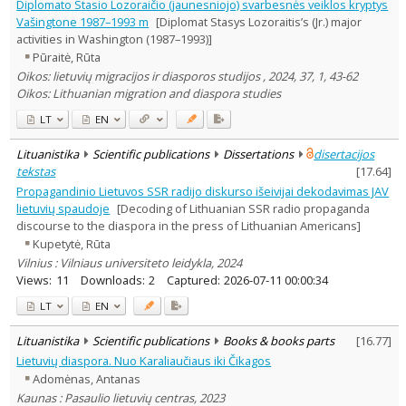
Diplomato Stasio Lozoraičio (jaunesniojo) svarbesnės veiklos kryptys
Vašingtone 1987–1993 m
[Diplomat Stasys Lozoraitis’s (Jr.) major
activities in Washington (1987–1993)]
Pūraitė, Rūta
Oikos: lietuvių migracijos ir diasporos studijos , 2024, 37, 1, 43-62
Oikos: Lithuanian migration and diaspora studies
LT
EN
Lituanistika
Scientific publications
Dissertations
disertacijos
tekstas
[
17.64
]
Propagandinio Lietuvos SSR radijo diskurso išeivijai dekodavimas JAV
lietuvių spaudoje
[Decoding of Lithuanian SSR radio propaganda
discourse to the diaspora in the press of Lithuanian Americans]
Kupetytė, Rūta
Vilnius : Vilniaus universiteto leidykla, 2024
Views:
11
Downloads:
2
Captured:
2026-07-11 00:00:34
LT
EN
Lituanistika
Scientific publications
Books & books parts
[
16.77
]
Lietuvių diaspora. Nuo Karaliaučiaus iki Čikagos
Adomėnas, Antanas
Kaunas : Pasaulio lietuvių centras, 2023