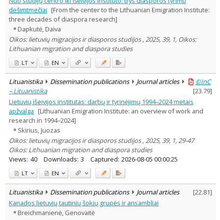
Nuo studijų centro iki išeivijos instituto: trys diasporos tyrimų
Dissertations
2
dešimtmečiai
[From the center to the Lithuanian Emigration Institute:
Subject area
:
three decades of diaspora research]
Ethnology
2
Dapkutė, Daiva
Philosophy
1
Oikos: lietuvių migracijos ir diasporos studijos , 2025, 39, 1, Oikos:
History
9
Lithuanian migration and diaspora studies
Literary Studies
2
Arts
2
LT
EN
Sociology
1
Text language
Lituanistika
Dissemination publications
Journal articles
©InC
– Lituanistika
[
23.79
]
Country of publication
Lietuvių išeivijos institutas: darbų ir tyrinėjimų 1994–2024 metais
Historical periods
apžvalga
[Lithuanian Emigration Institute: an overview of work and
Lithuanian place names
research in 1994–2024]
Subject
Skirius, Juozas
Oikos: lietuvių migracijos ir diasporos studijos , 2025, 39, 1, 29-47
Journal
Oikos: Lithuanian migration and diaspora studies
Views:
40
Downloads:
3
Captured:
2026-08-05 00:00:25
LT
EN
Lituanistika
Dissemination publications
Journal articles
[
22.81
]
Kanados lietuvių tautinių šokių grupės ir ansambliai
Breichmanienė, Genovaitė