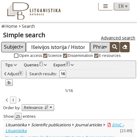
Home
Search
Simple search
Advanced search
Open access
Science
Dissemination
E-resources
Tips
Queries
Export
1
0
Adjusted by criteria
Adjust
Search results:
0
16
0
Year
–
1996
2025
1/16
Refine
:
1
Open access
11
Relevance
Order by:
Scientific publications
13
Dissemination publications
3
Show
entries
Document Type
:
Lituanistika
Scientific publications
Journal articles
©InC –
Books & books parts
4
Lituanistika
[
23.89
]
Journal articles
10