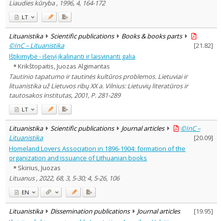
Liaudies kūryba , 1996, 4, 164-172
LT
Lituanistika
Scientific publications
Books & books parts
©InC – Lituanistika
[
21.82
]
Ištikimybė - išeivį įkalinanti ir laisvinanti galia
Krikštopaitis, Juozas Algimantas
Tautinio tapatumo ir tautinės kultūros problemos. Lietuviai ir
lituanistika už Lietuvos ribų XX a. Vilnius: Lietuvių literatūros ir
tautosakos institutas, 2001, P. 281-289
LT
Lituanistika
Scientific publications
Journal articles
©InC –
Lituanistika
[
20.09
]
Homeland Lovers Association in 1896-1904: formation of the
organization and issuance of Lithuanian books
Skirius, Juozas
Lituanus , 2022, 68, 3, 5-30; 4, 5-26, 106
EN
Lituanistika
Dissemination publications
Journal articles
[
19.95
]