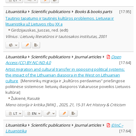
Lituanistika
Scientific publications
Books & books parts
[
17.95
]
Tautinio tapatumo ir tautinės kultūros problemos. Lietuviai ir
lituanistika už Lietuvos ribų XX a
Girdzijauskas, Juozas, red. (edt)
Vilnius : Lietuvių literatūros ir tautosakos institutas, 2001
Lituanistika
Scientific publications
Journal articles
Open
Access (CC) BY-NC-ND 4.0
[
17.64
]
Artist migration and cultural transfer in opposing political systems:
the impact of the Lithuanian diaspora in the West on Lithuanian
culture
[Menininkų migracija ir „kultūros perdavimas“ priešingose
politinėse sistemose: lietuvių diasporos Vakaruose poveikis Lietuvos
kultūrai]
Žukienė, Rasutė
Meno istorija ir kritika [MIK]. , 2025, 21, 15-31 Art History & Criticism
LT
EN
Lituanistika
Scientific publications
Journal articles
©InC –
Lituanistika
[
17.64
]