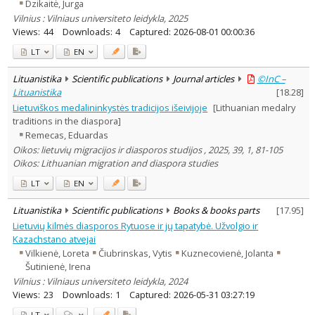
Dzikaitė, Jurga
Vilnius : Vilniaus universiteto leidykla, 2025
Views:
44
Downloads:
4
Captured:
2026-08-01 00:00:36
LT
EN
Lituanistika
Scientific publications
Journal articles
©InC –
Lituanistika
[
18.28
]
Lietuviškos medalininkystės tradicijos išeivijoje
[Lithuanian medalry
traditions in the diaspora]
Remecas, Eduardas
Oikos: lietuvių migracijos ir diasporos studijos , 2025, 39, 1, 81-105
Oikos: Lithuanian migration and diaspora studies
LT
EN
Lituanistika
Scientific publications
Books & books parts
[
17.95
]
Lietuvių kilmės diasporos Rytuose ir jų tapatybė. Užvolgio ir
Kazachstano atvejai
Vilkienė, Loreta
Čiubrinskas, Vytis
Kuznecovienė, Jolanta
Šutinienė, Irena
Vilnius : Vilniaus universiteto leidykla, 2024
Views:
23
Downloads:
1
Captured:
2026-05-31 03:27:19
LT