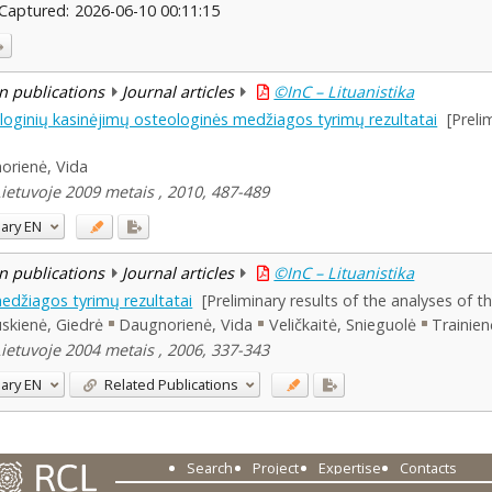
Captured:
2026-06-10 00:11:15
n publications
Journal articles
©InC – Lituanistika
loginių kasinėjimų osteologinės medžiagos tyrimų rezultatai
[Preli
orienė, Vida
Lietuvoje 2009 metais , 2010, 487-489
ary
EN
n publications
Journal articles
©InC – Lituanistika
edžiagos tyrimų rezultatai
[Preliminary results of the analyses of t
auskienė, Giedrė
Daugnorienė, Vida
Veličkaitė, Snieguolė
Trainien
Lietuvoje 2004 metais , 2006, 337-343
ary
EN
Related Publications
Search
Project
Expertise
Contacts