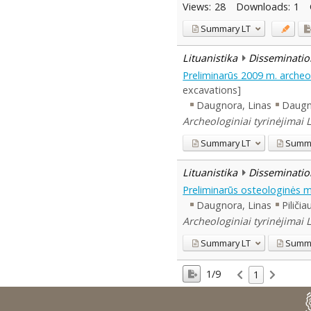
Views:
28
Downloads:
1
Summary
LT
Lituanistika
Disseminatio
Preliminarūs 2009 m. archeo
excavations]
Daugnora, Linas
Daugn
Archeologiniai tyrinėjimai 
Summary
LT
Summ
Lituanistika
Disseminatio
Preliminarūs osteologinės m
Daugnora, Linas
Piliči
Archeologiniai tyrinėjimai 
Summary
LT
Summ
1/9
1