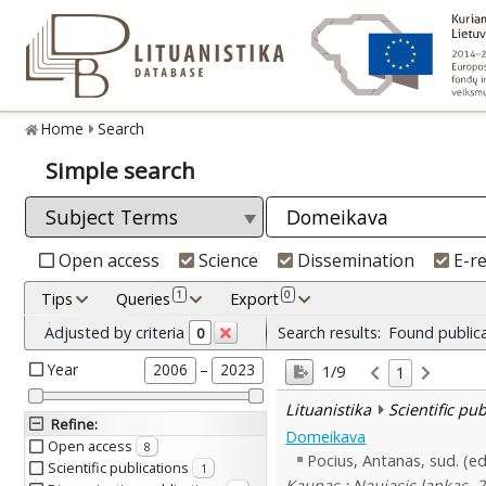
Home
Search
Simple search
Open access
Science
Dissemination
E-r
1
0
Tips
Queries
Export
Adjusted by criteria
Search results:
Found public
0
Year
–
2006
2023
1/9
1
Lituanistika
Scientific pu
Refine
:
Domeikava
Open access
8
Pocius, Antanas, sud. (ed
Scientific publications
1
Kaunas : Naujasis lankas, 