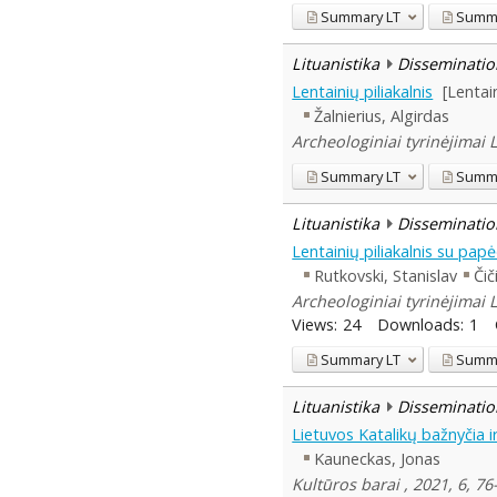
Summary
LT
Summ
Lituanistika
Disseminatio
Lentainių piliakalnis
[Lentain
Žalnierius, Algirdas
Archeologiniai tyrinėjimai 
Summary
LT
Summ
Lituanistika
Disseminatio
Lentainių piliakalnis su pap
Rutkovski, Stanislav
Čič
Archeologiniai tyrinėjimai 
Views:
24
Downloads:
1
Summary
LT
Summ
Lituanistika
Disseminatio
Lietuvos Katalikų bažnyčia ir
Kauneckas, Jonas
Kultūros barai , 2021, 6, 76