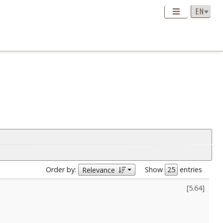
Order by:
Show
entries
Relevance
[
5.64
]