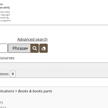
Advanced search
esources
ations
9
blications
Books & books parts
t)
2013