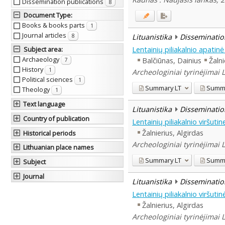
Dissemination publications
8
Document Type
:
Books & books parts
1
Journal articles
Lituanistika
Disseminatio
8
Lentainių piliakalnio apati
Subject area
:
Archaeology
Balčiūnas, Dainius
Žalni
7
History
1
Archeologiniai tyrinėjimai 
Political sciences
1
Summary
LT
Summ
Theology
1
Text language
Lituanistika
Disseminatio
Country of publication
Lentainių piliakalnio viršut
Žalnierius, Algirdas
Historical periods
Archeologiniai tyrinėjimai 
Lithuanian place names
Summary
LT
Summ
Subject
Journal
Lituanistika
Disseminatio
Lentainių piliakalnio viršut
Žalnierius, Algirdas
Archeologiniai tyrinėjimai 