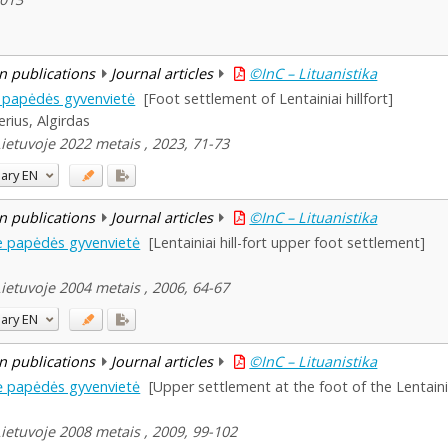
n publications
Journal articles
©InC – Lituanistika
nė papėdės gyvenvietė
[Foot settlement of Lentainiai hillfort]
erius, Algirdas
Lietuvoje 2022 metais , 2023, 71-73
ary
EN
n publications
Journal articles
©InC – Lituanistika
ine papėdės gyvenvietė
[Lentainiai hill-fort upper foot settlement]
Lietuvoje 2004 metais , 2006, 64-67
ary
EN
n publications
Journal articles
©InC – Lituanistika
inė papėdės gyvenvietė
[Upper settlement at the foot of the Lentainiai
Lietuvoje 2008 metais , 2009, 99-102