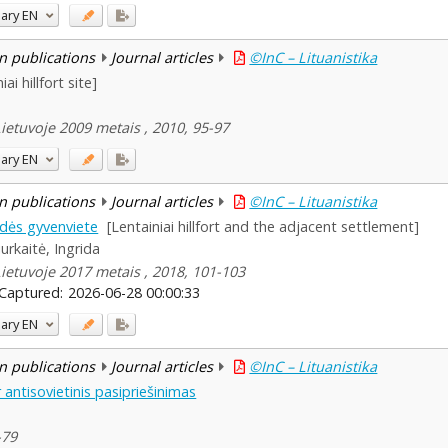
ary
EN
n publications
Journal articles
©InC – Lituanistika
iai hillfort site]
Lietuvoje 2009 metais , 2010, 95-97
ary
EN
n publications
Journal articles
©InC – Lituanistika
ėdės gyvenviete
[Lentainiai hillfort and the adjacent settlement]
iurkaitė, Ingrida
Lietuvoje 2017 metais , 2018, 101-103
Captured:
2026-06-28 00:00:33
ary
EN
n publications
Journal articles
©InC – Lituanistika
 antisovietinis pasipriešinimas
-79