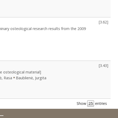
[
3.62
]
minary osteological research results from the 2009
[
3.43
]
he osteological material]
ė, Rasa
Baublienė, Jurgita
Show
entries