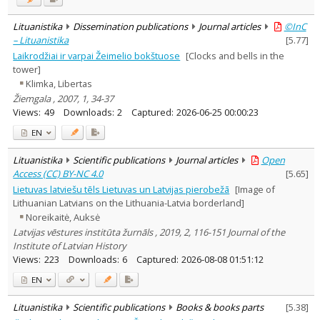
Lituanistika
Dissemination publications
Journal articles
©InC
– Lituanistika
[
5.77
]
Laikrodžiai ir varpai Žeimelio bokštuose
[Clocks and bells in the
tower]
Klimka, Libertas
Žiemgala , 2007, 1, 34-37
Views:
49
Downloads:
2
Captured:
2026-06-25 00:00:23
EN
Lituanistika
Scientific publications
Journal articles
Open
Access (CC) BY-NC 4.0
[
5.65
]
Lietuvas latviešu tēls Lietuvas un Latvijas pierobežā
[Image of
Lithuanian Latvians on the Lithuania-Latvia borderland]
Noreikaitė, Auksė
Latvijas vēstures institūta žurnāls , 2019, 2, 116-151 Journal of the
Institute of Latvian History
Views:
223
Downloads:
6
Captured:
2026-08-08 01:51:12
EN
Lituanistika
Scientific publications
Books & books parts
[
5.38
]