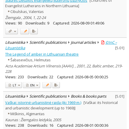
Šiaurės Lietuvos evangelikų liuteronų bažnyčios
[Churches of
Evangelist Lutherans in Northern Lithuania]
Cibulskas, Valentas
Žiemgala , 2004, 1, 22-24
Views:
90
Downloads:
9
Captured:
2026-08-09 01:49:06
Lituanistika
Scientific publications
Journal articles
©InC –
Lituanistika
[
5.01
]
The Legend of amber in Lithuanian theatre
Šabasevičius, Helmutas
Acta Academiae Artium Vilnensis [AAAV]. , 2001, 22, Baltic amber, 219-
228
Views:
233
Downloads:
22
Captured:
2026-08-05 00:00:25
LT
EN
Lituanistika
Scientific publications
Books & books parts
[
5.01
]
Vaškai: istorinė urbanistinė raida (iki 1969 m.)
[Vaškai: its historical
and urbanistic development (up to 1969)]
Miškinis, Algimantas
Kaunas : Žiemgalos leidykla, 2005
Views:
238
Downloads:
16
Captured:
2026-08-01 00:00:36