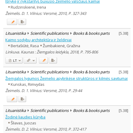
Išnykę ir nykstantys buvusio Žeimelio valsčiaus kaimai
Rudzinskienė, Irena
Žeimelis. D. 1. Vilnius: Versmė, 2010, P. 327-343
Lituanistika
Scientific publications
Books & books parts
[
5.38
]
Kaimo sodybų architektūra ir želdiniai
Bertašiūtė, Rasa
Žumbakienė, Gražina
Linkuva. Kaunas : Žiemgalos leidykla, 2018, P. 795-806
LT
Lituanistika
Scientific publications
Books & books parts
[
5.38
]
Žiemgalos lygumos Žeimelio apylinkėse struktūros ir kilmės savitumai
Kunskas, Rimvydas
Žeimelis. D. 1. Vilnius: Versmė, 2010, P. 29-44
Lituanistika
Scientific publications
Books & books parts
[
5.38
]
Žodinė liaudies kūryba
Šliavas, Juozas
Žeimelis. D. 2. Vilnius: Versmė, 2010, P. 372-417