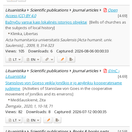
Lituanistika
Scientific publications
Journal articles
Open
Access (CC) BY 4.0
[
4.69
]
Bažnyčių varpai kaip lokalinės istorijos objektai
[Bells of churches as
the subjects of local history]
Klimka, Libertas
Acta humanitarica universitatis Saulensis [Acta humanit. univ.
Saulensis]. , 2009, 9, 314-323
Views:
105
Downloads:
6
Captured:
2026-08-06 00:00:33
LT
EN
Lituanistika
Scientific publications
Journal articles
©InC –
Lituanistika
[
4.69
]
Stanislovo von Goeso veikla Joniškio ir jo apylinkių kooperatiniame
judėjime
[Activities of Stanislaw von Goes in the cooperative
movement of Joniškis and its environs]
Medišauskienė, Zita
Žiemgala , 2020, 1, 10-18, 71
Views:
82
Downloads:
8
Captured:
2026-07-12 00:00:35
LT
EN
Lituanistika
Scientific publications
Books & books parts
[
4.59
]