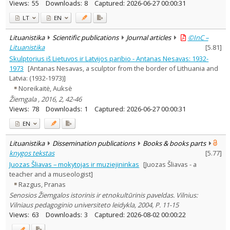
Views:
55
Downloads:
8
Captured:
2026-06-27 00:00:31
LT
EN
Lituanistika
Scientific publications
Journal articles
©InC –
Lituanistika
[
5.81
]
Skulptorius iš Lietuvos ir Latvijos paribio - Antanas Nesavas: 1932-
1973
[Antanas Nesavas, a sculptor from the border of Lithuania and
Latvia: (1932-1973)]
Noreikaitė, Auksė
Žiemgala , 2016, 2, 42-46
Views:
78
Downloads:
1
Captured:
2026-06-27 00:00:31
EN
Lituanistika
Dissemination publications
Books & books parts
knygos tekstas
[
5.77
]
Juozas Šliavas – mokytojas ir muziejininkas
[Juozas Šliavas - a
teacher and a museologist]
Razgus, Pranas
Senosios Žiemgalos istorinis ir etnokultūrinis paveldas. Vilnius:
Vilniaus pedagoginio universiteto leidykla, 2004, P. 11-15
Views:
63
Downloads:
3
Captured:
2026-08-02 00:00:22