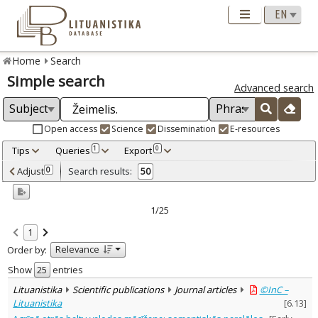
Home
Search
Simple search
Advanced search
Open access
Science
Dissemination
E-resources
Tips
Queries
Export
1
0
Adjusted by criteria
Adjust
Search results:
0
50
0
Year
–
2000
2020
1/25
Refine
:
1
Open access
30
Relevance
Order by:
Scientific publications
46
Dissemination publications
4
Show
entries
Document Type
:
Lituanistika
Scientific publications
Journal articles
©InC –
Books & books parts
28
Lituanistika
[
6.13
]
Journal articles
22