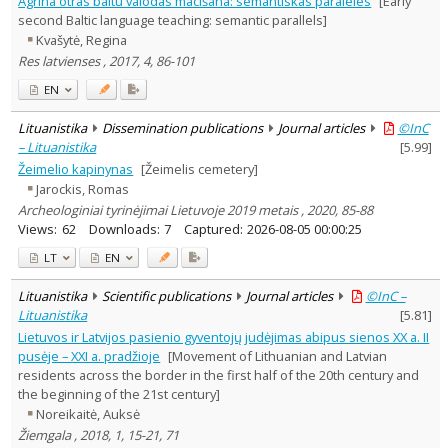
Agrīnā otrās baltu valodas mācīšana: semantiskās paralēles
[Early
Subject area
:
second Baltic language teaching: semantic parallels]
Archaeology
6
Kvašytė, Regina
Ethnology
16
Res latvienses , 2017, 4, 86-101
History
33
Linguistics
5
EN
Documentation. Iinformation
1
Lituanistika
Dissemination publications
Journal articles
©InC
Literary Studies
1
– Lituanistika
[
5.99
]
Arts
10
Musicology
Žeimelio kapinynas
[Žeimelis cemetery]
1
Sociology
1
Jarockis, Romas
Theatrology
1
Archeologiniai tyrinėjimai Lietuvoje 2019 metais , 2020, 85-88
Theology
2
Views:
62
Downloads:
7
Captured:
2026-08-05 00:00:25
Text language
LT
EN
Country of publication
Lituanistika
Scientific publications
Journal articles
©InC –
Historical periods
Lituanistika
[
5.81
]
Lithuanian place names
Lietuvos ir Latvijos pasienio gyventojų judėjimas abipus sienos XX a. II
Subject
pusėje – XXI a. pradžioje
[Movement of Lithuanian and Latvian
Journal
residents across the border in the first half of the 20th century and
the beginning of the 21st century]
Noreikaitė, Auksė
Žiemgala , 2018, 1, 15-21, 71