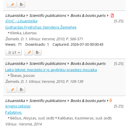
Lituanistika
Scientific publications
Books & books parts
©InC – Lituanistika
[
5.25
]
Gothardas Frydrichas Stenderis Žeimelyje
Klimka, Libertas
Žeimelis. D. 1. Vilnius: Versmė, 2010, P. 566-571
Views:
71
Downloads:
1
Captured:
2026-07-30 00:00:43
LT
Lituanistika
Scientific publications
Books & books parts
[
5.25
]
Laiko tėkmė: miestelio ir jo apylinkių praeities mozaika
Šliavas, Juozas
Žeimelis. D. 1. Vilnius: Versmė, 2010, P. 109-139
Lituanistika
Scientific publications
Books & books parts
knygos tekstas
[
5.25
]
Pašvitinys
Bėčius, Aloyzas, sud. (edt)
Kalibatas, Kazimieras, sud. (edt)
Vilnius : Versmė, 2014