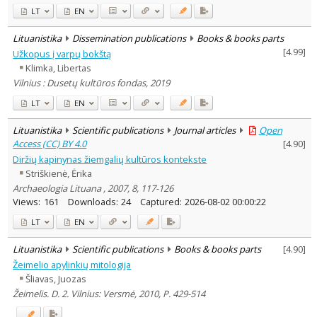
LT
EN
Lituanistika
Dissemination publications
Books & books parts
[
4.99
]
Užkopus į varpų bokštą
Klimka, Libertas
Vilnius : Dusetų kultūros fondas, 2019
LT
EN
Lituanistika
Scientific publications
Journal articles
Open
Access (CC) BY 4.0
[
4.90
]
Diržių kapinynas žiemgalių kultūros kontekste
Striškienė, Ėrika
Archaeologia Lituana , 2007, 8, 117-126
Views:
161
Downloads:
24
Captured:
2026-08-02 00:00:22
LT
EN
Lituanistika
Scientific publications
Books & books parts
[
4.90
]
Žeimelio apylinkių mitologija
Šliavas, Juozas
Žeimelis. D. 2. Vilnius: Versmė, 2010, P. 429-514