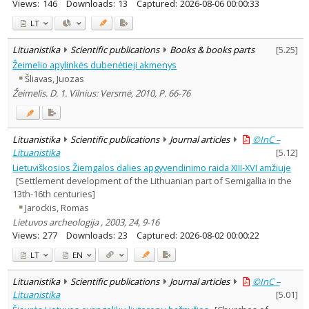
Views:
146
Downloads:
13
Captured:
2026-08-06 00:00:33
LT
Lituanistika
Scientific publications
Books & books parts
[
5.25
]
Žeimelio apylinkės dubenėtieji akmenys
Šliavas, Juozas
Žeimelis. D. 1. Vilnius: Versmė, 2010, P. 66-76
Lituanistika
Scientific publications
Journal articles
©InC –
Lituanistika
[
5.12
]
Lietuviškosios Žiemgalos dalies apgyvendinimo raida XIII-XVI amžiuje
[Settlement development of the Lithuanian part of Semigallia in the
13th-16th centuries]
Jarockis, Romas
Lietuvos archeologija , 2003, 24, 9-16
Views:
277
Downloads:
23
Captured:
2026-08-02 00:00:22
LT
EN
Lituanistika
Scientific publications
Journal articles
©InC –
Lituanistika
[
5.01
]