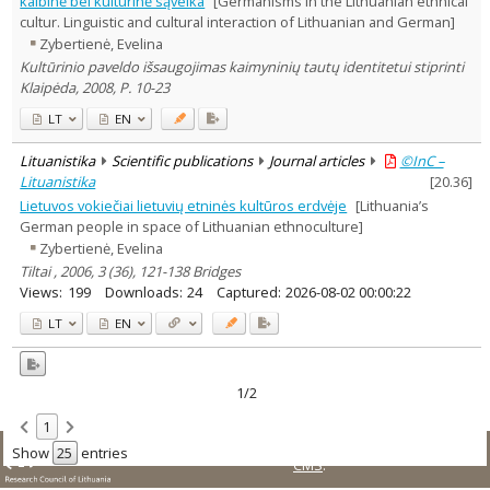
kalbinė bei kultūrinė sąveika
[Germanisms in the Lithuanian ethnical
Subject area
:
cultur. Linguistic and cultural interaction of Lithuanian and German]
Ethnology
1
Zybertienė, Evelina
History
1
Kultūrinio paveldo išsaugojimas kaimyninių tautų identitetui stiprinti
Linguistics
1
Klaipėda, 2008, P. 10-23
Text language
LT
EN
Country of publication
Historical periods
Lituanistika
Scientific publications
Journal articles
©InC –
Lithuanian place names
Lituanistika
[
20.36
]
Lietuvos vokiečiai lietuvių etninės kultūros erdvėje
[Lithuania’s
Subject
German people in space of Lithuanian ethnoculture]
Journal
Zybertienė, Evelina
Tiltai , 2006, 3 (36), 121-138 Bridges
Views:
199
Downloads:
24
Captured:
2026-08-02 00:00:22
LT
EN
1/2
1
© LMT. All rights reserved.
Site is running on
KUSoftas
Show
entries
CMS
.