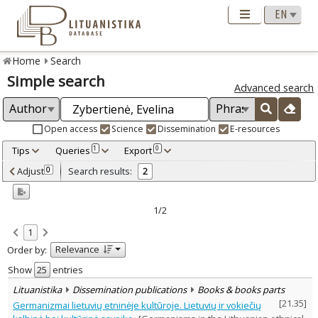
Home
Search
Simple search
Advanced search
Open access
Science
Dissemination
E-resources
Tips
Queries
Export
1
0
Adjusted by criteria
Adjust
Search results:
0
2
0
Year
–
2006
2008
1/2
Refine
:
1
Open access
1
Relevance
Order by:
Scientific publications
1
Dissemination publications
1
Show
entries
Document Type
:
Lituanistika
Dissemination publications
Books & books parts
Books & books parts
1
[
21.35
]
Germanizmai lietuvių etninėje kultūroje. Lietuvių ir vokiečių
Journal articles
1